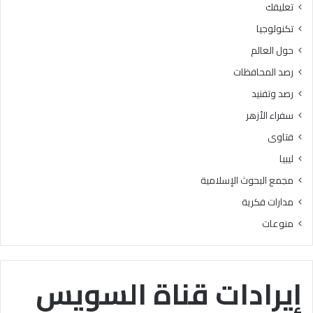
تعليقك
أ
ا
ز
ل
تكنولوجيا
ه
ب
حول العالم
ر
ح
ي
و
رصد المحافظات
ة
ث
رصد وتفنيد
ل
ا
م
ل
سفراء الأزهر
ع
إ
فتاوى
ا
س
ه
ل
ليبيا
د
ا
مجمع البحوث الإسلامية
ف
م
ل
يَّ
مدارات فكرية
س
ة
منوعات
ط
)
ي
:
ن
ا
ب
ل
إيرادات قناة السويس
ن
هُ
س
و