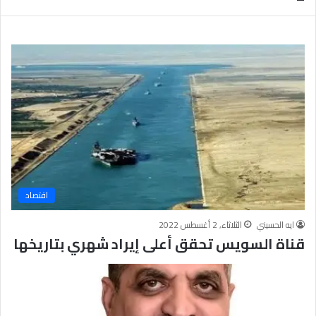
ب
يَّ
ة
ة
ن
ا
ج
ل
ا
إ
ح
ي
9
م
7
ا
.
ن
7
يَّ
%
ة
و
ا
اقتصاد
ل
أ
ايه الحسيني
الثلاثاء, 2 أغسطس 2022
خ
قناة السويس تحقق أعلى إيراد شهري بتاريخها
ل
ا
ق
يَّ
ة
ح