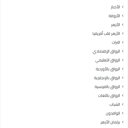
ث
ط
الأخبار
ا
ق
الأروقة
ن
ة
ي
و
الأزهر
ل
ع
الأزهر قلب أفريقيا
ل
ظ
ش
ا
التراث
ه
ل
الرواق الإقتصادي
ا
م
د
ن
الرواق التعليمي
ة
و
الرواق بالأوردية
ا
ف
ل
الرواق بالإنجليزية
يَّ
ث
ة
الرواق بالفرنسية
ا
.
الرواق باللغات
ن
.
و
أ
الشباب
ي
م
الوافدون
ة
ي
ا
ن
برلمان الأزهر
ل
(