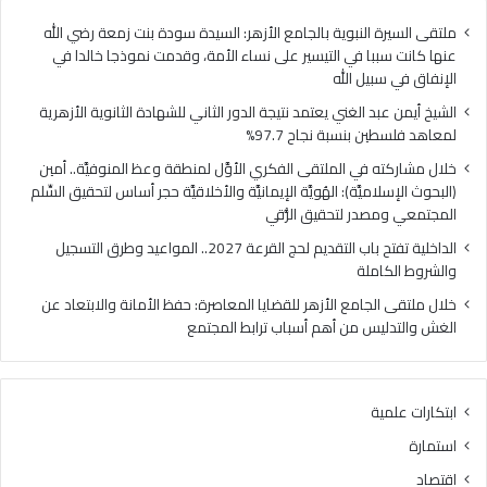
ا
ي
ل
ا
ملتقى السيرة النبوية بالجامع الأزهر: السيدة سودة بنت زمعة رضي الله
غ
ل
عنها كانت سببا في التيسير على نساء الأمة، وقدمت نموذجا خالدا في
ن
م
الإنفاق في سبيل الله
ي
ل
الشيخ أيمن عبد الغني يعتمد نتيجة الدور الثاني للشهادة الثانوية الأزهرية
ي
ت
لمعاهد فلسطين بنسبة نجاح 97.7%
ع
ق
ت
ى
خلال مشاركته في الملتقى الفكري الأوَّل لمنطقة وعظ المنوفيَّة.. أمين
م
ا
(البحوث الإسلاميَّة): الهُويَّة الإيمانيَّة والأخلاقيَّة حجر أساس لتحقيق السِّلم
د
ل
المجتمعي ومصدر لتحقيق الرُّقي
ن
ف
الداخلية تفتح باب التقديم لحج القرعة 2027.. المواعيد وطرق التسجيل
ت
ك
والشروط الكاملة
ي
ر
ج
ي
خلال ملتقى الجامع الأزهر للقضايا المعاصرة: حفظ الأمانة والابتعاد عن
ة
ا
الغش والتدليس من أهم أسباب ترابط المجتمع
ا
ل
ل
أ
د
وَّ
ابتكارات علمية
و
ل
ر
ل
استمارة
ا
م
اقتصاد
ل
ن