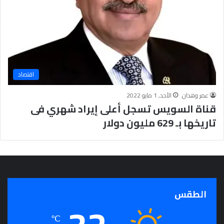
ج
ر
أ
س
ا
س
ل
اقتصاد
ت
ح
عمر وهدان
الأحد, 1 مايو 2022
ق
قناة السويس تسجل أعلى إيراد شهري فى
ي
تاريخها بـ 629 مليون دولار
ق
ا
ل
سِّ
ل
م
ا
الطقس
ل
م
℃
ج