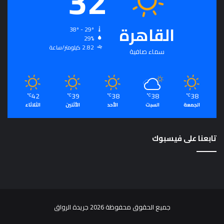
32
ت
م
القاهرة
ع
38º - 29º
ي
29%
2.82 كيلومتر/ساعة
و
سماء صافية
م
ص
د
ر
42
39
38
38
38
℃
℃
℃
℃
℃
ل
الجمعة
السبت
الأحد
الأثنين
الثلاثاء
ت
ح
ق
تابعنا على فيسبوك
ي
ق
ا
ل
رُّ
ق
ي
جميع الحقوق محفوظة 2026 جريدة الرواق