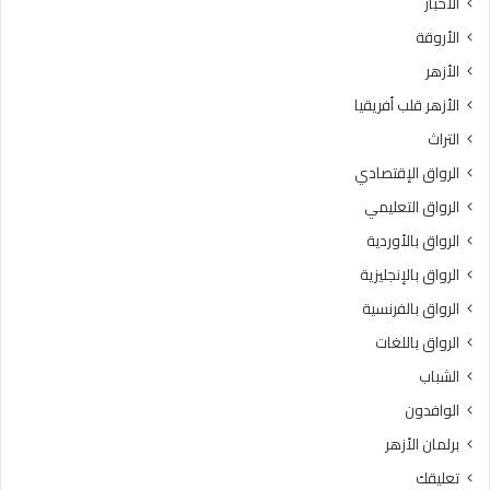
الأخبار
ا
س
الأروقة
.
ي
.
د
الأزهر
و
ة
الأزهر قلب أفريقيا
ا
س
ل
و
التراث
ع
د
الرواق الإقتصادي
ظ
ة
م
ب
الرواق التعليمي
ى
ن
الرواق بالأوردية
ب
ت
ا
الرواق بالإنجليزية
ز
ل
م
الرواق بالفرنسية
ق
ع
الرواق باللغات
ا
ة
ه
ر
الشباب
ر
ض
الوافدون
ة
ي
3
ا
برلمان الأزهر
6
ل
تعليقك
د
ل