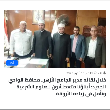
ر
ع
ل
ى
ن
س
ا
ء
ا
ل
أ
م
الأخبار
ة
،
الاء
الثلاثاء, 10 أكتوبر 2023
و
خلال لقائه مدير الجامع الأزهر.. محافظ الوادي
ق
د
الجديد: أبناؤنا متعطشون للعلوم الشرعية
م
ونأمل في زيادة الأروقة
ت
ن
م
و