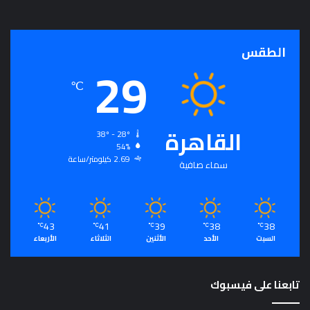
ذ
ج
ا
الطقس
خ
29
ا
℃
ل
د
ا
القاهرة
ف
38º - 28º
ي
54%
ا
2.69 كيلومتر/ساعة
سماء صافية
ل
إ
ن
ف
43
41
39
38
38
℃
℃
℃
℃
℃
ا
السبت
الأحد
الأثنين
الثلاثاء
الأربعاء
ق
ف
ي
تابعنا على فيسبوك
س
ب