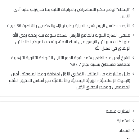
ل
ل
ي
ن
“الإفتاء” توضح حكم الاستعراض بالدراجات الآلية بما قد يترتب عليه أذى
و
ب
الناس
م
و
الأرصاد: طقس اليوم شديد الحرارة رطب نهارًا.. والعظمى بالقاهرة 36 درجة
ش
ي
د
ة
ملتقى السيرة النبوية بالجامع الأزهر: السيدة سودة بنت زمعة رضي الله
ي
ب
عنها كانت سببا في التيسير على نساء الأمة، وقدمت نموذجا خالدا في
د
ا
الإنفاق في سبيل الله
ا
ل
الشيخ أيمن عبد الغني يعتمد نتيجة الدور الثاني للشهادة الثانوية الأزهرية
ل
ج
لمعاهد فلسطين بنسبة نجاح 97.7%
ح
ا
ر
م
خلال مشاركته في الملتقى الفكري الأوَّل لمنطقة وعظ المنوفيَّة.. أمين
ا
ع
(البحوث الإسلاميَّة): الهُويَّة الإيمانيَّة والأخلاقيَّة حجر أساس لتحقيق السِّلم
ر
ا
المجتمعي ومصدر لتحقيق الرُّقي
ة
ل
ر
أ
ط
ز
ابتكارات علمية
ب
ه
ن
ر
استمارة
ه
:
اقتصاد
ا
ا
رً
ل