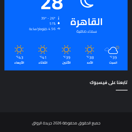
28
ت
م
ع
القاهرة
39º - 26º
ي
51%
و
4.56 كيلومتر/ساعة
سماء صافية
م
ص
د
ر
43
41
39
38
39
℃
℃
℃
℃
℃
ل
السبت
الأحد
الأثنين
الثلاثاء
الأربعاء
ت
ح
ق
تابعنا على فيسبوك
ي
ق
ا
ل
رُّ
ق
ي
جميع الحقوق محفوظة 2026 جريدة الرواق