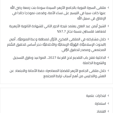
ا
ي
ل
ا
ملتقى السيرة النبوية بالجامع الأزهر: السيدة سودة بنت زمعة رضي الله
غ
ل
عنها كانت سببا في التيسير على نساء الأمة، وقدمت نموذجا خالدا في
ن
م
الإنفاق في سبيل الله
ي
ل
الشيخ أيمن عبد الغني يعتمد نتيجة الدور الثاني للشهادة الثانوية الأزهرية
ي
ت
لمعاهد فلسطين بنسبة نجاح 97.7%
ع
ق
ت
ى
خلال مشاركته في الملتقى الفكري الأوَّل لمنطقة وعظ المنوفيَّة.. أمين
م
ا
(البحوث الإسلاميَّة): الهُويَّة الإيمانيَّة والأخلاقيَّة حجر أساس لتحقيق السِّلم
د
ل
المجتمعي ومصدر لتحقيق الرُّقي
ن
ف
الداخلية تفتح باب التقديم لحج القرعة 2027.. المواعيد وطرق التسجيل
ت
ك
والشروط الكاملة
ي
ر
ج
ي
خلال ملتقى الجامع الأزهر للقضايا المعاصرة: حفظ الأمانة والابتعاد عن
ة
ا
الغش والتدليس من أهم أسباب ترابط المجتمع
ا
ل
ل
أ
د
وَّ
ابتكارات علمية
و
ل
ر
ل
استمارة
ا
م
اقتصاد
ل
ن