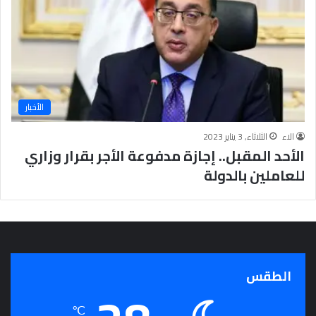
ج
ر
أ
س
ا
س
ل
الأخبار
ت
ح
الاء
الثلاثاء, 3 يناير 2023
ق
الأحد المقبل.. إجازة مدفوعة الأجر بقرار وزاري
ي
للعاملين بالدولة
ق
ا
ل
سِّ
ل
م
ا
الطقس
ل
م
℃
ج