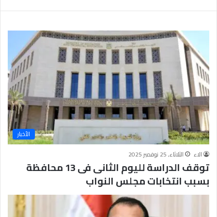
ب
يَّ
ة
ة
ن
ا
ج
ل
ا
إ
ح
ي
9
م
7
ا
.
ن
7
يَّ
%
ة
و
ا
الأخبار
ل
أ
الاء
الثلاثاء, 25 نوفمبر 2025
خ
توقف الدراسة لليوم الثانى فى 13 محافظة
ل
ا
بسبب انتخابات مجلس النواب
ق
يَّ
ة
ح