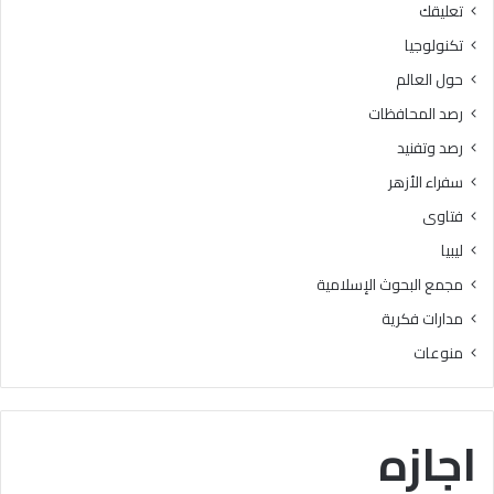
تعليقك
أ
ا
ز
ل
تكنولوجيا
ه
ب
حول العالم
ر
ح
ي
و
رصد المحافظات
ة
ث
رصد وتفنيد
ل
ا
م
ل
سفراء الأزهر
ع
إ
فتاوى
ا
س
ه
ل
ليبيا
د
ا
مجمع البحوث الإسلامية
ف
م
ل
يَّ
مدارات فكرية
س
ة
منوعات
ط
)
ي
:
ن
ا
ب
ل
اجازه
ن
هُ
س
و