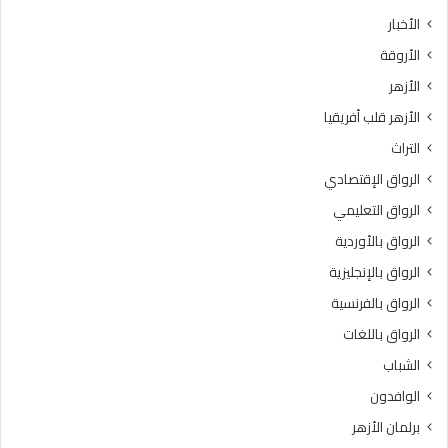
ث
ط
الأخبار
ا
ق
الأروقة
ن
ة
ي
و
الأزهر
ل
ع
الأزهر قلب أفريقيا
ل
ظ
ش
ا
التراث
ه
ل
الرواق الإقتصادي
ا
م
د
ن
الرواق التعليمي
ة
و
الرواق بالأوردية
ا
ف
ل
الرواق بالإنجليزية
يَّ
ث
ة
الرواق بالفرنسية
ا
.
الرواق باللغات
ن
.
و
أ
الشباب
ي
م
الوافدون
ة
ي
ا
ن
برلمان الأزهر
ل
(