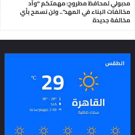
مدبولي لمحافظ مطروح: مهمتكم “وأد
ذ
مخالفات البناء في المهد”.. ولن نسمح بأي
ج
مخالفة جديدة
ا
خ
ا
ل
د
ا
ف
الطقس
ي
29
ا
ل
℃
إ
ن
ف
القاهرة
38º - 28º
ا
54%
ق
2.69 كيلومتر/ساعة
سماء صافية
ف
ي
س
ب