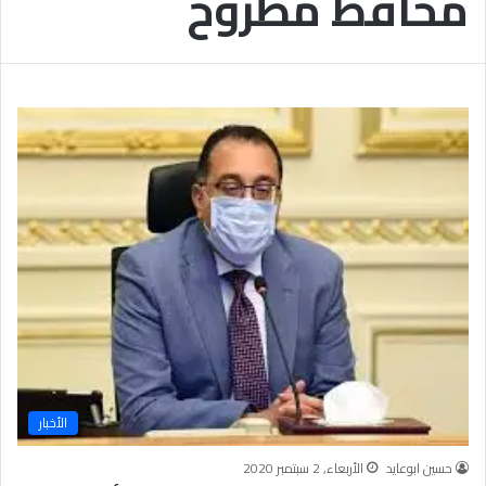
محافظ مطروح
ر
ع
ل
ى
ن
س
ا
ء
ا
ل
أ
م
ة
،
و
ق
د
م
ت
الأخبار
ن
م
حسين ابوعايد
الأربعاء, 2 سبتمبر 2020
و