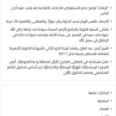
ل
ل
ي
ن
“الإفتاء” توضح حكم الاستعراض بالدراجات الآلية بما قد يترتب عليه أذى
و
ب
الناس
م
و
الأرصاد: طقس اليوم شديد الحرارة رطب نهارًا.. والعظمى بالقاهرة 36 درجة
ش
ي
د
ة
ملتقى السيرة النبوية بالجامع الأزهر: السيدة سودة بنت زمعة رضي الله
ي
ب
عنها كانت سببا في التيسير على نساء الأمة، وقدمت نموذجا خالدا في
د
ا
الإنفاق في سبيل الله
ا
ل
الشيخ أيمن عبد الغني يعتمد نتيجة الدور الثاني للشهادة الثانوية الأزهرية
ل
ج
لمعاهد فلسطين بنسبة نجاح 97.7%
ح
ا
ر
م
خلال مشاركته في الملتقى الفكري الأوَّل لمنطقة وعظ المنوفيَّة.. أمين
ا
ع
(البحوث الإسلاميَّة): الهُويَّة الإيمانيَّة والأخلاقيَّة حجر أساس لتحقيق السِّلم
ر
ا
المجتمعي ومصدر لتحقيق الرُّقي
ة
ل
ر
أ
ط
ز
ابتكارات علمية
ب
ه
ن
ر
استمارة
ه
:
اقتصاد
ا
ا
رً
ل