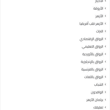
الأخبار
ا
س
الأروقة
.
ي
.
د
الأزهر
و
ة
الأزهر قلب أفريقيا
ا
س
ل
و
التراث
ع
د
الرواق الإقتصادي
ظ
ة
م
ب
الرواق التعليمي
ى
ن
الرواق بالأوردية
ب
ت
ا
الرواق بالإنجليزية
ز
ل
م
الرواق بالفرنسية
ق
ع
الرواق باللغات
ا
ة
ه
ر
الشباب
ر
ض
الوافدون
ة
ي
3
ا
برلمان الأزهر
6
ل
تعليقك
د
ل