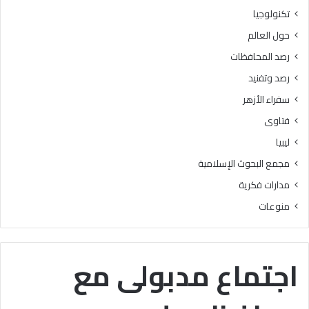
ر
ه
تكنولوجيا
ج
ع
حول العالم
ة
ن
ه
رصد المحافظات
ا
رصد وتفنيد
ك
ا
سفراء الأزهر
ن
فتاوى
ت
س
ليبيا
ب
مجمع البحوث الإسلامية
ب
ا
مدارات فكرية
ف
منوعات
ي
ا
ل
ت
اجتماع مدبولى مع
ي
س
ي