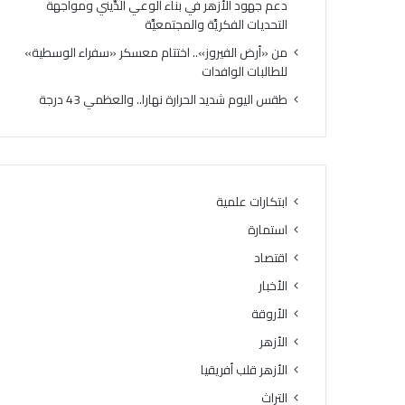
دعم جهود الأزهر في بناء الوعي الدِّيني ومواجهة
ص
ع
التحديات الفكريَّة والمجتمعيَّة
ف
س
ي
ك
من «أرض الفيروز».. اختتام معسكر «سفراء الوسطية»
ا
ر
للطالبات الوافدات
ت
«
طقس اليوم شديد الحرارة نهارا.. والعظمي 43 درجة
ا
س
ل
ف
ن
ر
ه
ا
ا
ء
ئ
ا
ابتكارات علمية
ي
ل
استمارة
ة
و
ل
س
اقتصاد
ل
ط
الأخبار
م
ي
ش
الأروقة
ة
ر
»
الأزهر
و
ل
الأزهر قلب أفريقيا
ع
ل
ا
ط
التراث