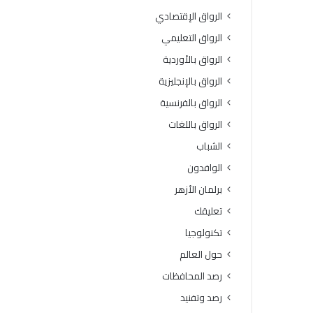
ل
ا
الرواق الإقتصادي
و
ل
ط
ب
الرواق التعليمي
ن
ا
الرواق بالأوردية
ي
ت
ل
ا
الرواق بالإنجليزية
ل
ل
الرواق بالفرنسية
ق
و
ر
ا
الرواق باللغات
ا
ف
الشباب
ء
د
ة
ا
الوافدون
ت
برلمان الأزهر
تعليقك
تكنولوجيا
حول العالم
رصد المحافظات
رصد وتفنيد