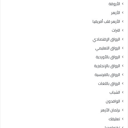
الأروقة
ن
:
ش
ف
الأزهر
ر
ق
الأزهر قلب أفريقيا
ا
ه
ل
ا
التراث
ش
ل
الرواق الإقتصادي
ا
م
ئ
ع
الرواق التعليمي
ع
ا
الرواق بالأوردية
ا
م
ت
الرواق بالإنجليزية
ل
ع
ا
الرواق بالفرنسية
ب
ت
الرواق باللغات
ر
.
م
.
الشباب
و
أ
الوافدون
ا
ح
ق
ك
برلمان الأزهر
ع
ا
تعليقك
ا
م
ل
ا
تكنولوجيا