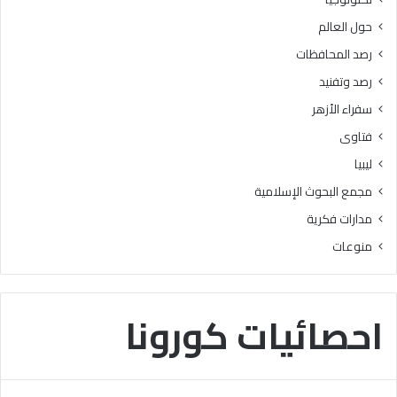
ت
ل
حول العالم
و
ح
ا
و
رصد المحافظات
ص
ا
رصد وتفنيد
ل
ل
ة
سفراء الأزهر
“
فتاوى
ر
ؤ
ليبيا
ي
مجمع البحوث الإسلامية
ة
ف
مدارات فكرية
ق
منوعات
ه
ي
ة
”
احصائيات كورونا