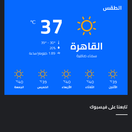
الطقس
37
℃
القاهرة
39º - 30º
20%
1.89 كيلومتر/ساعة
سماء صافية
40
39
40
40
39
℃
℃
℃
℃
℃
الأثنين
الثلاثاء
الأربعاء
الخميس
الجمعة
تابعنا على فيسبوك