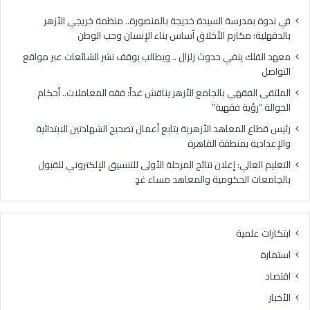
ي
ي
ح
ب
في ندوة بمدرسة السيدة خديجة بالمنصورة.. منظمة خريجي الأزهر
د
ا
بالدقهلية: مكارم الأخلاق أساس بناء الإنسان وحب الوطن
و
ل
معهد الفلك ينفي حدوث زلزال .. ويطالب بوقف نشر الشائعات عبر مواقع
ث
ج
التواصل
ز
ا
ل
م
الملتقى الفقهي بالجامع الأزهر يناقش غداً: فقه المعاملات.. أحكام
ز
ع
الحوالة “رؤية فقهية”
ا
ا
رئيس قطاع المعاهد الأزهرية يتابع أعمال تصحيح الشهادتين الابتدائية
ل
ل
والإعدادية بمنطقة القاهرة
.
أ
.
ز
التعليم العالي: إعلان نتائج المرحلة الأولى للتنسيق الإلكتروني للقبول
و
ه
بالجامعات الحكومية والمعاهد مساء غدٍ
ي
ر
ط
ي
ا
ن
ابتكارات علمية
ل
ا
ب
ق
استمارة
ب
ش
اقتصاد
و
غ
ق
د
الأخبار
ف
اً