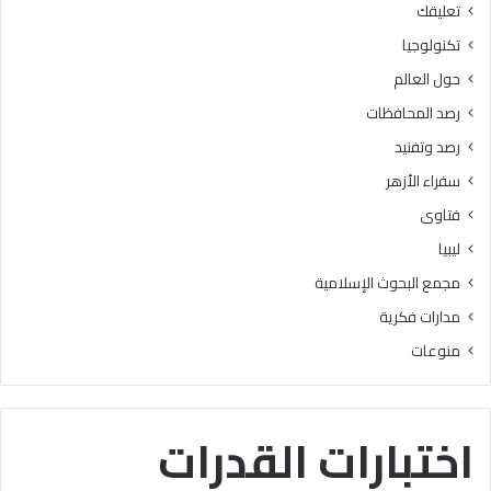
تعليقك
أ
ا
ز
ل
تكنولوجيا
ه
ب
حول العالم
ر
ح
ي
و
رصد المحافظات
ة
ث
رصد وتفنيد
ل
ا
م
ل
سفراء الأزهر
ع
إ
فتاوى
ا
س
ه
ل
ليبيا
د
ا
مجمع البحوث الإسلامية
ف
م
ل
يَّ
مدارات فكرية
س
ة
منوعات
ط
)
ي
:
ن
ا
ب
ل
اختبارات القدرات
ن
هُ
س
و