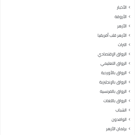
ث
ط
الأخبار
ا
ق
الأروقة
ن
ة
ي
و
الأزهر
ل
ع
الأزهر قلب أفريقيا
ل
ظ
ش
ا
التراث
ه
ل
الرواق الإقتصادي
ا
م
د
ن
الرواق التعليمي
ة
و
الرواق بالأوردية
ا
ف
ل
الرواق بالإنجليزية
يَّ
ث
ة
الرواق بالفرنسية
ا
.
الرواق باللغات
ن
.
و
أ
الشباب
ي
م
الوافدون
ة
ي
ا
ن
برلمان الأزهر
ل
(