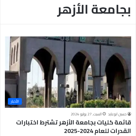
بجامعة الأزهر
ب
يَّ
ة
ة
ن
ا
ج
ل
ا
إ
ح
ي
9
م
7
ا
.
ن
7
يَّ
%
ة
و
ا
ل
أ
خ
الأخبار
ل
ا
حسين ابوعايد
السبت, 27 يوليو 2024
ق
قائمة كليات بجامعة الأزهر تشترط اختبارات
يَّ
القدرات للعام 2024-2025
ة
ح