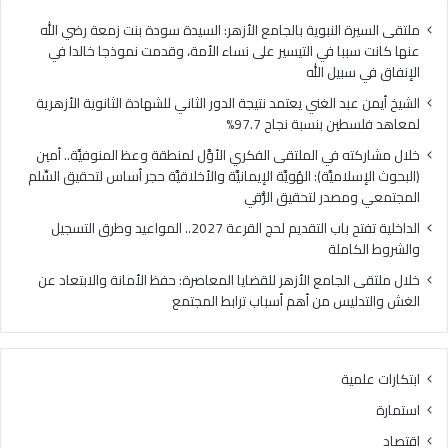
ا
ي
ل
ا
ملتقى السيرة النبوية بالجامع الأزهر: السيدة سودة بنت زمعة رضي الله
غ
ل
عنها كانت سببا في التيسير على نساء الأمة، وقدمت نموذجا خالدا في
ن
م
الإنفاق في سبيل الله
ي
ل
الشيخ أيمن عبد الغني يعتمد نتيجة الدور الثاني للشهادة الثانوية الأزهرية
ي
ت
لمعاهد فلسطين بنسبة نجاح 97.7%
ع
ق
ت
ى
خلال مشاركته في الملتقى الفكري الأوَّل لمنطقة وعظ المنوفيَّة.. أمين
م
ا
(البحوث الإسلاميَّة): الهُويَّة الإيمانيَّة والأخلاقيَّة حجر أساس لتحقيق السِّلم
د
ل
المجتمعي ومصدر لتحقيق الرُّقي
ن
ف
الداخلية تفتح باب التقديم لحج القرعة 2027.. المواعيد وطرق التسجيل
ت
ك
والشروط الكاملة
ي
ر
ج
ي
خلال ملتقى الجامع الأزهر للقضايا المعاصرة: حفظ الأمانة والابتعاد عن
ة
ا
الغش والتدليس من أهم أسباب ترابط المجتمع
ا
ل
ل
أ
د
وَّ
ابتكارات علمية
و
ل
ر
ل
استمارة
ا
م
اقتصاد
ل
ن