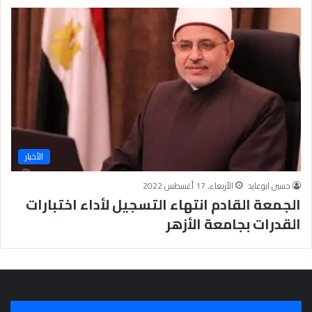
ج
ر
أ
س
ا
س
ل
ت
ح
ق
الأخبار
ي
ق
حسين ابوعايد
الأربعاء, 17 أغسطس 2022
ا
الجمعة القادم انتهاء التسجيل لأداء اختبارات
ل
سِّ
القدرات بجامعة الأزهر
ل
م
ا
ل
م
ج