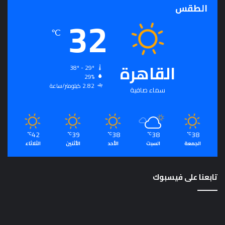
الطقس
ت
32
م
ع
℃
ي
و
م
القاهرة
38º - 29º
ص
29%
د
2.82 كيلومتر/ساعة
سماء صافية
ر
ل
ت
ح
ق
42
39
38
38
38
℃
℃
℃
℃
℃
ي
الجمعة
السبت
الأحد
الأثنين
الثلاثاء
ق
ا
ل
تابعنا على فيسبوك
رُّ
ق
ي