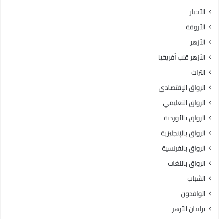
ث
ط
الأخبار
ا
ق
الأروقة
ن
ة
ي
و
الأزهر
ل
ع
الأزهر قلب أفريقيا
ل
ظ
ش
ا
التراث
ه
ل
الرواق الإقتصادي
ا
م
د
ن
الرواق التعليمي
ة
و
الرواق بالأوردية
ا
ف
ل
الرواق بالإنجليزية
يَّ
ث
ة
الرواق بالفرنسية
ا
.
الرواق باللغات
ن
.
و
أ
الشباب
ي
م
الوافدون
ة
ي
ا
ن
برلمان الأزهر
ل
(