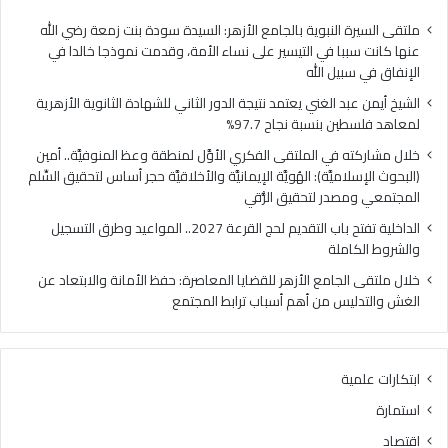
ا
ي
ل
ا
ملتقى السيرة النبوية بالجامع الأزهر: السيدة سودة بنت زمعة رضي الله
غ
ل
عنها كانت سببا في التيسير على نساء الأمة، وقدمت نموذجا خالدا في
ن
م
الإنفاق في سبيل الله
ي
ل
الشيخ أيمن عبد الغني يعتمد نتيجة الدور الثاني للشهادة الثانوية الأزهرية
ي
ت
لمعاهد فلسطين بنسبة نجاح 97.7%
ع
ق
ت
ى
خلال مشاركته في الملتقى الفكري الأوَّل لمنطقة وعظ المنوفيَّة.. أمين
م
ا
(البحوث الإسلاميَّة): الهُويَّة الإيمانيَّة والأخلاقيَّة حجر أساس لتحقيق السِّلم
د
ل
المجتمعي ومصدر لتحقيق الرُّقي
ن
ف
الداخلية تفتح باب التقديم لحج القرعة 2027.. المواعيد وطرق التسجيل
ت
ك
والشروط الكاملة
ي
ر
ج
ي
خلال ملتقى الجامع الأزهر للقضايا المعاصرة: حفظ الأمانة والابتعاد عن
ة
ا
الغش والتدليس من أهم أسباب ترابط المجتمع
ا
ل
ل
أ
د
وَّ
ابتكارات علمية
و
ل
ر
ل
استمارة
ا
م
اقتصاد
ل
ن