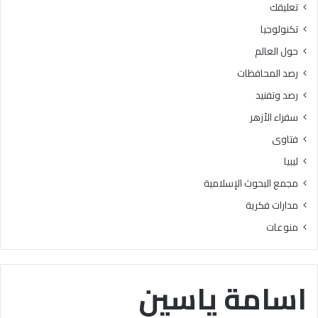
تعليقك
أ
ا
ز
ل
تكنولوجيا
ه
ب
حول العالم
ر
ح
ي
و
رصد المحافظات
ة
ث
رصد وتفنيد
ل
ا
م
ل
سفراء الأزهر
ع
إ
فتاوى
ا
س
ه
ل
ليبيا
د
ا
مجمع البحوث الإسلامية
ف
م
ل
يَّ
مدارات فكرية
س
ة
منوعات
ط
)
ي
:
ن
ا
ب
ل
اسامة ياسين
ن
هُ
س
و