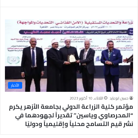
ب
يَّ
ة
ة
ن
ا
ج
ل
ا
إ
ح
ي
9
م
7
ا
.
ن
7
يَّ
%
ة
و
ا
الأخبار
ل
أ
حسين ابوعايد
الثلاثاء, 10 أكتوبر 2023
خ
مؤتمر كلية الزراعة الدولي بجامعة الأزهر يكرم
ل
ا
“المحرصاوي وياسين” تقديراً لجهودهما في
ق
نشر قيم التسامح محلياً وإقليمياً ودوليًا
يَّ
ة
ح