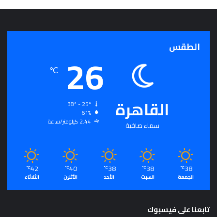
ج
ر
أ
س
الطقس
ا
26
س
℃
ل
ت
ح
القاهرة
ق
38º - 25º
ي
61%
ق
2.44 كيلومتر/ساعة
سماء صافية
ا
ل
سِّ
ل
42
40
38
38
38
℃
℃
℃
℃
℃
م
الجمعة
السبت
الأحد
الأثنين
الثلاثاء
ا
ل
م
تابعنا على فيسبوك
ج