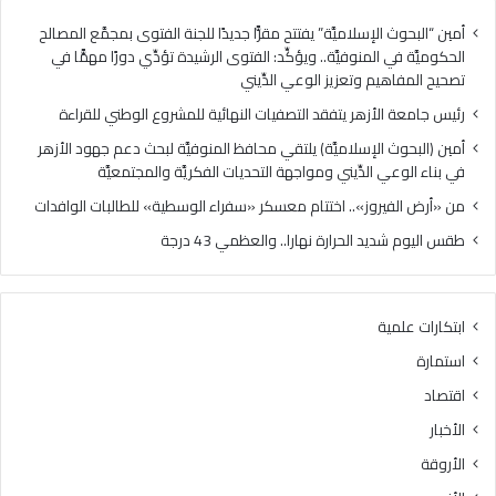
ز
ز
ه
»
أمين “البحوث الإسلاميَّة” يفتتح مقرًّا جديدًا للجنة الفتوى بمجمَّع المصالح
ر
.
الحكوميَّة في المنوفيَّة.. ويؤكِّد: الفتوى الرشيدة تؤدِّي دورًا مهمًّا في
ي
.
تصحيح المفاهيم وتعزيز الوعي الدِّيني
ت
ا
رئيس جامعة الأزهر يتفقد التصفيات النهائية للمشروع الوطني للقراءة
ف
خ
ق
ت
أمين (البحوث الإسلاميَّة) يلتقي محافظ المنوفيَّة لبحث دعم جهود الأزهر
د
ت
في بناء الوعي الدِّيني ومواجهة التحديات الفكريَّة والمجتمعيَّة
ا
ا
من «أرض الفيروز».. اختتام معسكر «سفراء الوسطية» للطالبات الوافدات
ل
م
ت
م
طقس اليوم شديد الحرارة نهارا.. والعظمي 43 درجة
ص
ع
ف
س
ي
ك
ابتكارات علمية
ا
ر
ت
«
استمارة
ا
س
اقتصاد
ل
ف
ن
ر
الأخبار
ه
ا
الأروقة
ا
ء
ئ
ا