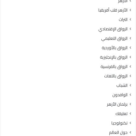
الأزهر
ي
ل
الأزهر قلب أفريقيا
ة
و
ل
س
التراث
ل
ط
الرواق الإقتصادي
م
ي
ش
ة
الرواق التعليمي
ر
»
الرواق بالأوردية
و
ل
ع
الرواق بالإنجليزية
ل
ا
ط
الرواق بالفرنسية
ل
ا
الرواق باللغات
و
ل
ط
ب
الشباب
ن
ا
الوافدون
ي
ت
ل
ا
برلمان الأزهر
ل
ل
تعليقك
ق
و
ر
ا
تكنولوجيا
ا
ف
حول العالم
ء
د