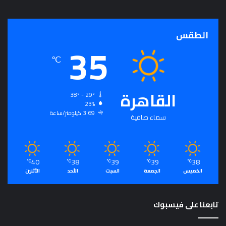
الطقس
35
℃
القاهرة
38º - 29º
23%
3.69 كيلومتر/ساعة
سماء صافية
40
38
39
39
38
℃
℃
℃
℃
℃
الخميس
الجمعة
السبت
الأحد
الأثنين
تابعنا على فيسبوك