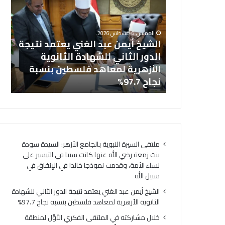
ش
ا
خل
ي
ل
بالجامع
ال
خ
م
الخميس, 6 أغسطس 2026
أ
ش
نت زمعة رضي
الشيخ أيمن عبد الغني يعتمد نتيجة
(ا
ي
ا
 التيسير على
الدور الثاني للشهادة الثانوية
ال
م
ر
ذجا خالدا
الأزهرية لمعاهد فلسطين بنسبة
لت
ن
ك
ه
نجاح 97.7%
لت
ع
ت
ب
ه
د
ف
ا
ي
ل
ا
غ
ل
ملتقى السيرة النبوية بالجامع الأزهر: السيدة سودة
ن
م
بنت زمعة رضي الله عنها كانت سببا في التيسير على
ي
ل
نساء الأمة، وقدمت نموذجا خالدا في الإنفاق في
ي
ت
سبيل الله
ع
ق
ت
ى
الشيخ أيمن عبد الغني يعتمد نتيجة الدور الثاني للشهادة
م
ا
الثانوية الأزهرية لمعاهد فلسطين بنسبة نجاح 97.7%
د
ل
خلال مشاركته في الملتقى الفكري الأوَّل لمنطقة
ن
ف