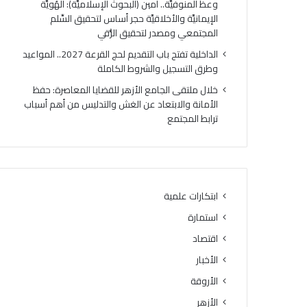
وعظ المنوفيَّة.. أمين (البحوث الإسلاميَّة): الهُويَّة
ت
ك
الإيمانيَّة والأخلاقيَّة حجر أساس لتحقيق السِّلم
ي
ر
المجتمعي ومصدر لتحقيق الرُّقي
ج
ي
ة
ا
الداخلية تفتح باب التقديم لحج القرعة 2027.. المواعيد
ا
ل
وطرق التسجيل والشروط الكاملة
ل
أ
خلال ملتقى الجامع الأزهر للقضايا المعاصرة: حفظ
د
وَّ
الأمانة والابتعاد عن الغش والتدليس من أهم أسباب
و
ل
ترابط المجتمع
ر
ل
ا
م
ل
ن
ث
ط
ا
ق
ن
ة
ابتكارات علمية
ي
و
استمارة
ل
ع
ل
ظ
اقتصاد
ش
ا
الأخبار
ه
ل
ا
الأروقة
م
د
ن
الأزهر