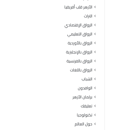
ة
و
الأزهر قلب أفريقيا
ا
ف
ل
يَّ
التراث
ث
ة
الرواق الإقتصادي
ا
.
ن
.
الرواق التعليمي
و
أ
الرواق بالأوردية
ي
م
ة
ي
الرواق بالإنجليزية
ا
ن
الرواق بالفرنسية
ل
(
أ
ا
الرواق باللغات
ز
ل
الشباب
ه
ب
ر
ح
الوافدون
ي
و
برلمان الأزهر
ة
ث
ل
ا
تعليقك
م
ل
تكنولوجيا
ع
إ
ا
س
حول العالم
ه
ل