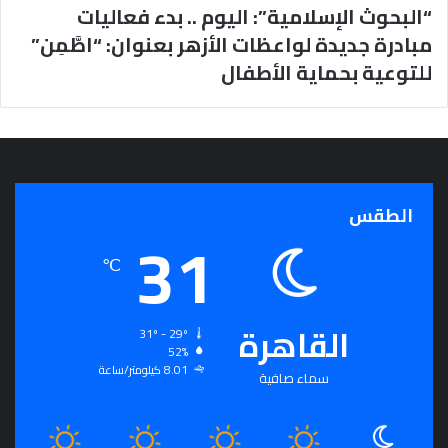
“البحوث الإسلامية”: اليوم .. بدء فعاليات
مبادرة جديدة لواعظات الأزهر بعنوان: “اطَّمِن”
للتوعية بحماية الأطفال
الطقس
31
℃
القاهرة
31º - 29º
52%
8.01 كيلومتر/ساعة
سماء صافية