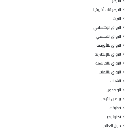
الأزهر
ا
إ
الأزهر قلب أفريقيا
ت
ف
ا
ت
التراث
ل
ا
الرواق الإقتصادي
ا
ء
ح
ت
الرواق التعليمي
ت
ج
الرواق بالأوردية
ل
ي
ا
الرواق بالإنجليزية
ب
ل
الرواق بالفرنسية
ف
الرواق باللغات
ى
ق
الشباب
ط
الوافدون
ا
ع
برلمان الأزهر
غ
تعليقك
ز
ة
تكنولوجيا
حول العالم