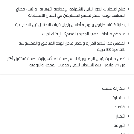
ي
ل
ي
ذ
ختام امتحانات الدور الثاني للشهادة الإعدادية الأزهرية.. ورئيس قطاع
ن
ه
المعاهد يوجّه الشكر لجميع المشاركين في أعمال الامتحانات
ب
ب
إصابة 9 فلسطينيين بينهم 4 أطفال بنيران قوات الاحتلال فى قطاع غزة
ي
ا
ن
ل
ما حكم مبادلة الذهب الجديد بالقديم؟.. الإفتاء تجيب
ه
ج
الطقس غدا شديد الحرارة وتحذير عاجل لهذه المناطق والمحسوسة
م
د
بالقاهرة 38 درجة
4
ي
أ
د
ضمن مبادرة رئيس الجمهورية لدعم صحة المرأة.. وزارة الصحة تستقبل أكثر
ط
ب
من 71 مليون زيارة للسيدات لتلقي خدمات الفحص والتوعية
ف
ا
ا
ل
ل
ق
ابتكارات علمية
ب
د
ن
ي
استمارة
ي
م
اقتصاد
ر
؟
ا
.
الأخبار
ن
.
الأروقة
ق
ا
و
ل