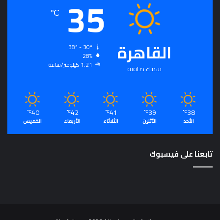
35
م
℃
القاهرة
38º - 30º
28%
1.21 كيلومتر/ساعة
سماء صافية
40
42
41
39
38
℃
℃
℃
℃
℃
الأحد
الأثنين
الثلاثاء
الأربعاء
الخميس
تابعنا على فيسبوك