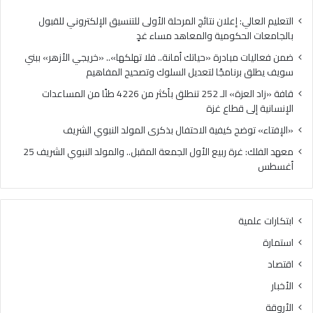
ا
ة
د
»
التعليم العالي: إعلان نتائج المرحلة الأولى للتنسيق الإلكتروني للقبول
ر
ا
بالجامعات الحكومية والمعاهد مساء غدٍ
ة
ل
ضمن فعاليات مبادرة «حياتك أمانة.. فلا تهلكها».. «خريجي الأزهر» ببني
«
ـ
سويف يطلق برنامجًا لتعديل السلوك وتصحيح المفاهيم
ح
2
ي
5
قافة «زاد العزة» الـ 252 تنطلق بأكثر من 4226 طنًا من المساعدات
ا
2
الإنسانية إلى قطاع غزة
ت
ت
«الإفتاء» توضح كيفية الاحتفال بذكرى المولد النبوي الشريف
ك
ن
أ
ط
معهد الفلك: غرة ربيع الأول الجمعة المقبل.. والمولد النبوي الشريف 25
م
ل
أغسطس
ا
ق
ن
ب
ة
أ
ابتكارات علمية
.
ك
.
ث
استمارة
ف
ر
اقتصاد
ل
م
ا
ن
الأخبار
ت
4
الأروقة
ه
2