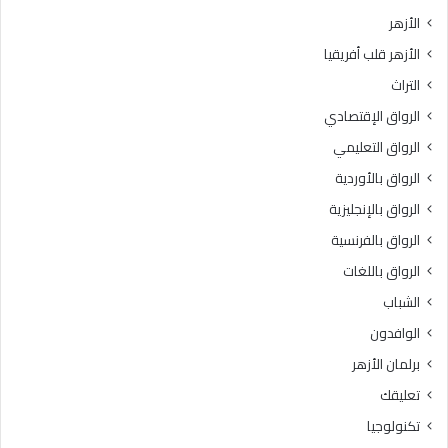
ل
2
الأزهر
ك
6
الأزهر قلب أفريقيا
ه
ط
ا
نً
التراث
»
ا
الرواق الإقتصادي
.
م
.
ن
الرواق التعليمي
«
ا
الرواق بالأوردية
خ
ل
ر
الرواق بالإنجليزية
م
ي
س
الرواق بالفرنسية
ج
ا
الرواق باللغات
ي
ع
ا
د
الشباب
ل
ا
الوافدون
أ
ت
ز
ا
برلمان الأزهر
ه
ل
تعليقك
ر
إ
»
ن
تكنولوجيا
ب
س