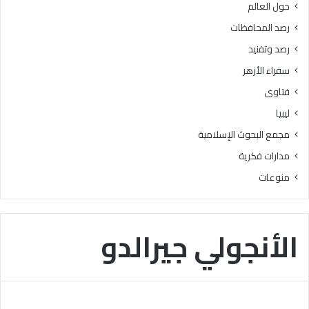
حول العالم
ب
ا
ن
ن
رصد المحافظات
ي
ي
رصد وتفنيد
س
ة
و
إ
سفراء الأزهر
ي
ل
فتاوى
ف
ى
ي
ق
ليبيا
ط
ط
مجمع البحوث الإسلامية
ل
ا
ق
ع
مدارات فكرية
ب
غ
منوعات
ر
ز
ن
ة
ا
م
الأنجولي جيرالدو
جً
ا
ل
ت
ع