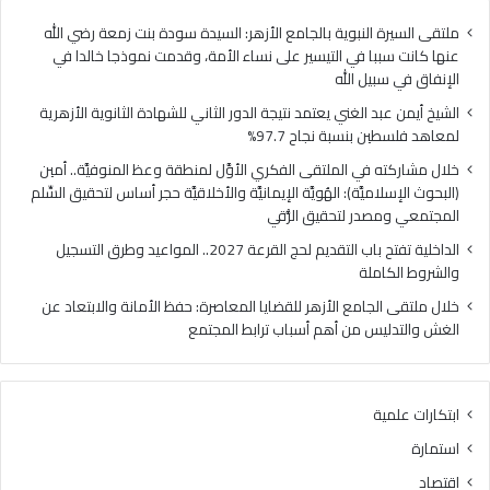
ا
ي
ل
ا
ملتقى السيرة النبوية بالجامع الأزهر: السيدة سودة بنت زمعة رضي الله
غ
ل
عنها كانت سببا في التيسير على نساء الأمة، وقدمت نموذجا خالدا في
ن
م
الإنفاق في سبيل الله
ي
ل
الشيخ أيمن عبد الغني يعتمد نتيجة الدور الثاني للشهادة الثانوية الأزهرية
ي
ت
لمعاهد فلسطين بنسبة نجاح 97.7%
ع
ق
ت
ى
خلال مشاركته في الملتقى الفكري الأوَّل لمنطقة وعظ المنوفيَّة.. أمين
م
ا
(البحوث الإسلاميَّة): الهُويَّة الإيمانيَّة والأخلاقيَّة حجر أساس لتحقيق السِّلم
د
ل
المجتمعي ومصدر لتحقيق الرُّقي
ن
ف
الداخلية تفتح باب التقديم لحج القرعة 2027.. المواعيد وطرق التسجيل
ت
ك
والشروط الكاملة
ي
ر
ج
ي
خلال ملتقى الجامع الأزهر للقضايا المعاصرة: حفظ الأمانة والابتعاد عن
ة
ا
الغش والتدليس من أهم أسباب ترابط المجتمع
ا
ل
ل
أ
د
وَّ
ابتكارات علمية
و
ل
ر
ل
استمارة
ا
م
اقتصاد
ل
ن