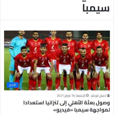
سيمبا
ب
يَّ
ة
ة
ن
ا
ج
ل
ا
إ
ح
ي
9
م
7
ا
.
ن
7
يَّ
%
ة
و
ا
ل
أ
خ
الأخبار
ل
ا
حسين ابوعايد
الجمعة, 19 فبراير 2021
ق
وصول بعثة الأهلي إلى تنزانيا استعدادا
يَّ
لمواجهة سيمبا «فيديو»
ة
ح