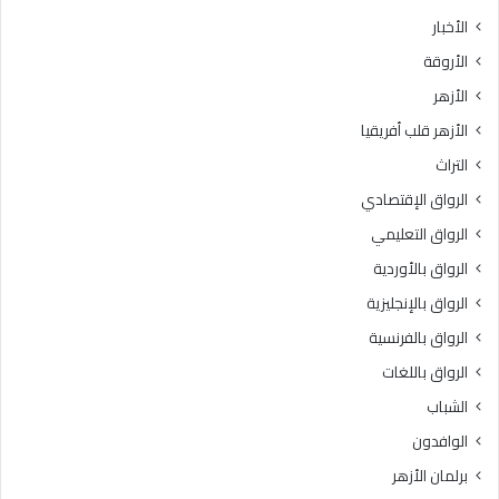
ث
ط
الأخبار
ا
ق
الأروقة
ن
ة
ي
و
الأزهر
ل
ع
الأزهر قلب أفريقيا
ل
ظ
ش
ا
التراث
ه
ل
الرواق الإقتصادي
ا
م
د
ن
الرواق التعليمي
ة
و
الرواق بالأوردية
ا
ف
ل
الرواق بالإنجليزية
يَّ
ث
ة
الرواق بالفرنسية
ا
.
الرواق باللغات
ن
.
و
أ
الشباب
ي
م
الوافدون
ة
ي
ا
ن
برلمان الأزهر
ل
(