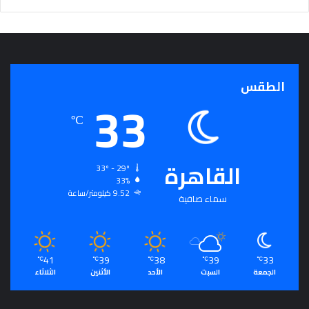
ج
ر
أ
س
ا
الطقس
س
33
ل
ت
℃
ح
ق
ي
القاهرة
33º - 29º
ق
33%
ا
9.52 كيلومتر/ساعة
سماء صافية
ل
سِّ
ل
م
41
39
38
39
33
ا
℃
℃
℃
℃
℃
الجمعة
السبت
الأحد
الأثنين
الثلاثاء
ل
م
ج