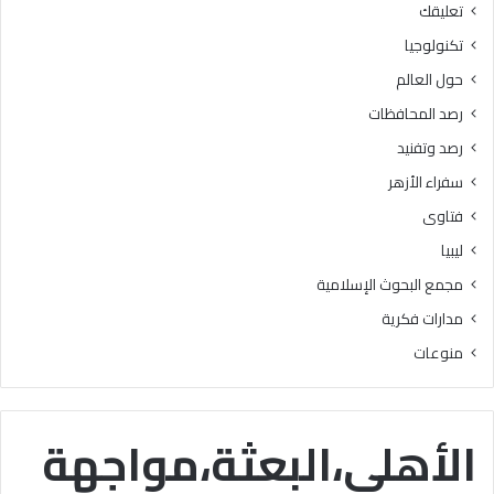
تعليقك
أ
ا
ز
ل
تكنولوجيا
ه
ب
حول العالم
ر
ح
ي
و
رصد المحافظات
ة
ث
رصد وتفنيد
ل
ا
م
ل
سفراء الأزهر
ع
إ
فتاوى
ا
س
ه
ل
ليبيا
د
ا
مجمع البحوث الإسلامية
ف
م
ل
يَّ
مدارات فكرية
س
ة
منوعات
ط
)
ي
:
ن
ا
ب
ل
الأهلي،البعثة،مواجهة
ن
هُ
س
و