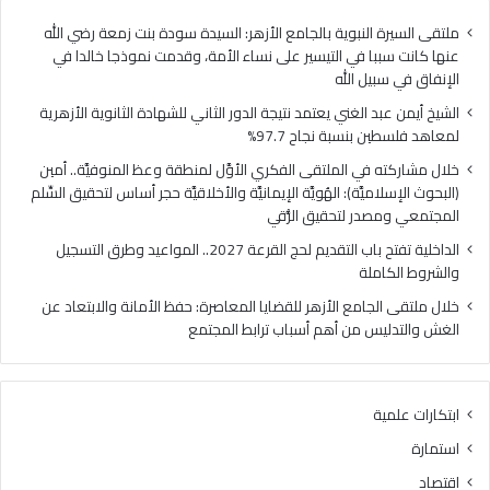
ا
ي
ل
ا
ملتقى السيرة النبوية بالجامع الأزهر: السيدة سودة بنت زمعة رضي الله
غ
ل
عنها كانت سببا في التيسير على نساء الأمة، وقدمت نموذجا خالدا في
ن
م
الإنفاق في سبيل الله
ي
ل
الشيخ أيمن عبد الغني يعتمد نتيجة الدور الثاني للشهادة الثانوية الأزهرية
ي
ت
لمعاهد فلسطين بنسبة نجاح 97.7%
ع
ق
ت
ى
خلال مشاركته في الملتقى الفكري الأوَّل لمنطقة وعظ المنوفيَّة.. أمين
م
ا
(البحوث الإسلاميَّة): الهُويَّة الإيمانيَّة والأخلاقيَّة حجر أساس لتحقيق السِّلم
د
ل
المجتمعي ومصدر لتحقيق الرُّقي
ن
ف
الداخلية تفتح باب التقديم لحج القرعة 2027.. المواعيد وطرق التسجيل
ت
ك
والشروط الكاملة
ي
ر
ج
ي
خلال ملتقى الجامع الأزهر للقضايا المعاصرة: حفظ الأمانة والابتعاد عن
ة
ا
الغش والتدليس من أهم أسباب ترابط المجتمع
ا
ل
ل
أ
د
وَّ
ابتكارات علمية
و
ل
ر
ل
استمارة
ا
م
اقتصاد
ل
ن