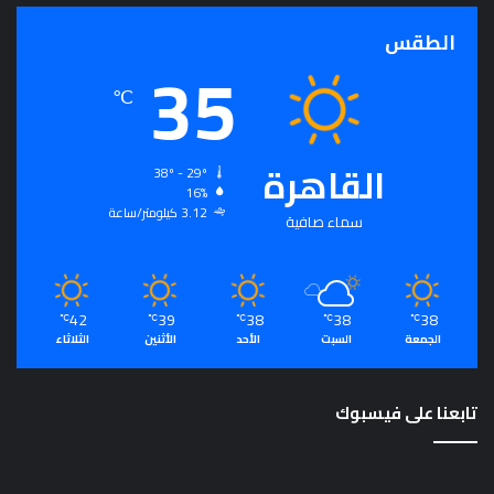
ج
الطقس
ر
35
أ
س
℃
ا
س
ل
القاهرة
38º - 29º
ت
16%
ح
3.12 كيلومتر/ساعة
سماء صافية
ق
ي
ق
ا
42
39
38
38
38
ل
℃
℃
℃
℃
℃
الجمعة
السبت
الأحد
الأثنين
الثلاثاء
سِّ
ل
م
تابعنا على فيسبوك
ا
ل
م
ج