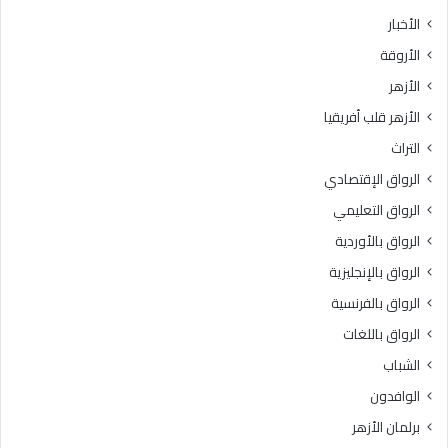
ث
ط
الأخبار
ا
ق
الأروقة
ن
ة
ي
و
الأزهر
ل
ع
الأزهر قلب أفريقيا
ل
ظ
ش
ا
التراث
ه
ل
الرواق الإقتصادي
ا
م
د
ن
الرواق التعليمي
ة
و
الرواق بالأوردية
ا
ف
ل
الرواق بالإنجليزية
يَّ
ث
ة
الرواق بالفرنسية
ا
.
الرواق باللغات
ن
.
و
أ
الشباب
ي
م
الوافدون
ة
ي
ا
ن
برلمان الأزهر
ل
(