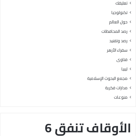
تعليقك
أ
ا
ز
ل
تكنولوجيا
ه
ب
حول العالم
ر
ح
ي
و
رصد المحافظات
ة
ث
رصد وتفنيد
ل
ا
م
ل
سفراء الأزهر
ع
إ
فتاوى
ا
س
ه
ل
ليبيا
د
ا
مجمع البحوث الإسلامية
ف
م
ل
يَّ
مدارات فكرية
س
ة
منوعات
ط
)
ي
:
ن
ا
ب
ل
الأوقاف تنفق 6
ن
هُ
س
و