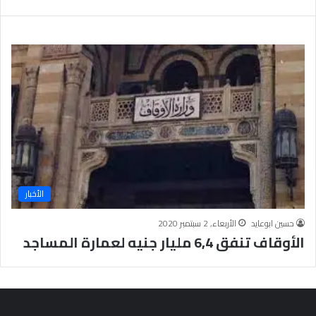
ب
يَّ
ة
ة
ن
ا
ج
ل
ا
إ
ح
ي
9
م
7
ا
.
ن
7
يَّ
%
ة
و
ا
الأخبار
ل
أ
حسين ابوعايد
الأربعاء, 2 سبتمبر 2020
خ
الأوقاف تنفق 6,4 مليار جنيه لعمارة المساجد
ل
ا
ق
يَّ
ة
ح