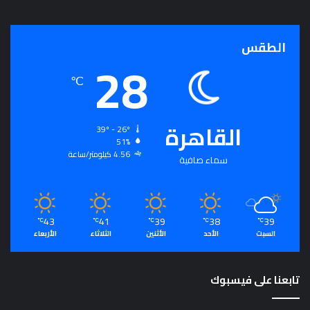
ج
ر
أ
الطقس
28
س
ا
℃
س
ل
ت
القاهرة
ح
39º - 26º
51%
ق
4.56 كيلومتر/ساعة
ي
سماء صافية
ق
ا
ل
سِّ
43
41
39
38
39
℃
℃
℃
℃
℃
ل
السبت
الأحد
الأثنين
الثلاثاء
الأربعاء
م
ا
ل
تابعنا على فيسبوك
م
ج