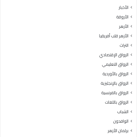
ث
ط
الأخبار
ا
ق
الأروقة
ن
ة
ي
و
الأزهر
ل
ع
الأزهر قلب أفريقيا
ل
ظ
ش
ا
التراث
ه
ل
الرواق الإقتصادي
ا
م
د
ن
الرواق التعليمي
ة
و
الرواق بالأوردية
ا
ف
ل
الرواق بالإنجليزية
يَّ
ث
ة
الرواق بالفرنسية
ا
.
الرواق باللغات
ن
.
و
أ
الشباب
ي
م
الوافدون
ة
ي
ا
ن
برلمان الأزهر
ل
(