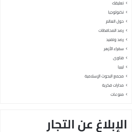
تعليقك
أ
ا
ز
ل
تكنولوجيا
ه
ب
حول العالم
ر
ح
ي
و
رصد المحافظات
ة
ث
رصد وتفنيد
ل
ا
م
ل
سفراء الأزهر
ع
إ
فتاوى
ا
س
ه
ل
ليبيا
د
ا
مجمع البحوث الإسلامية
ف
م
ل
يَّ
مدارات فكرية
س
ة
منوعات
ط
)
ي
:
ن
ا
ب
ل
الإبلاغ عن التجار
ن
هُ
س
و