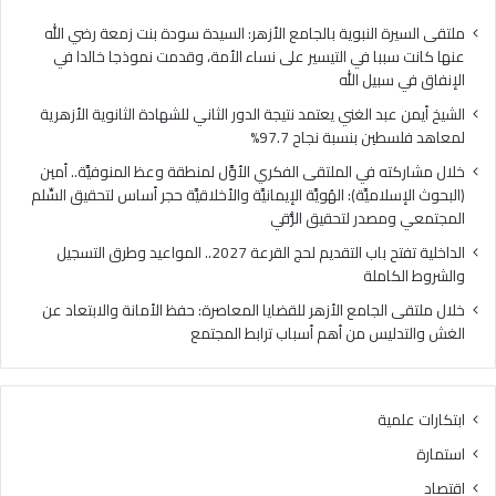
ا
ي
ل
ا
ملتقى السيرة النبوية بالجامع الأزهر: السيدة سودة بنت زمعة رضي الله
غ
ل
عنها كانت سببا في التيسير على نساء الأمة، وقدمت نموذجا خالدا في
ن
م
الإنفاق في سبيل الله
ي
ل
الشيخ أيمن عبد الغني يعتمد نتيجة الدور الثاني للشهادة الثانوية الأزهرية
ي
ت
لمعاهد فلسطين بنسبة نجاح 97.7%
ع
ق
ت
ى
خلال مشاركته في الملتقى الفكري الأوَّل لمنطقة وعظ المنوفيَّة.. أمين
م
ا
(البحوث الإسلاميَّة): الهُويَّة الإيمانيَّة والأخلاقيَّة حجر أساس لتحقيق السِّلم
د
ل
المجتمعي ومصدر لتحقيق الرُّقي
ن
ف
الداخلية تفتح باب التقديم لحج القرعة 2027.. المواعيد وطرق التسجيل
ت
ك
والشروط الكاملة
ي
ر
ج
ي
خلال ملتقى الجامع الأزهر للقضايا المعاصرة: حفظ الأمانة والابتعاد عن
ة
ا
الغش والتدليس من أهم أسباب ترابط المجتمع
ا
ل
ل
أ
د
وَّ
ابتكارات علمية
و
ل
ر
ل
استمارة
ا
م
اقتصاد
ل
ن