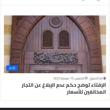
ب
يَّ
ة
ة
ن
ا
ج
ل
ا
إ
ح
ي
9
م
7
ا
.
ن
7
يَّ
%
ة
و
ا
الأخبار
ل
أ
ايه الحسيني
الخميس, 15 ديسمبر 2022
خ
الإفتاء توضح حكم عدم الإبلاغ عن التجار
ل
ا
المخالفين للأسعار
ق
يَّ
ة
ح