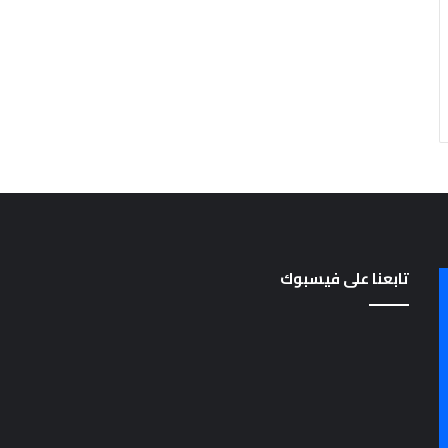
ل
م
ر
ح
ل
ة
ا
ل
ا
ب
ت
د
ا
تابعنا على فيسبوك
ئ
ي
ة