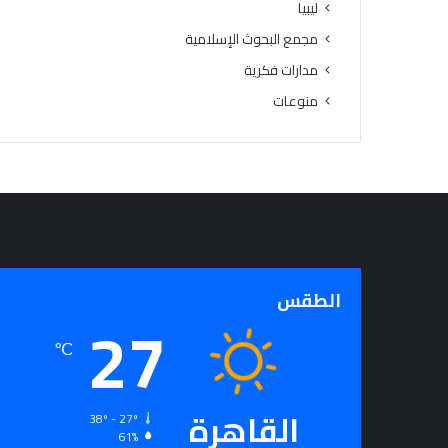
ليبيا
ن
مجمع البحوث الإسلامية
ي
ل
مدارات فكرية
ل
منوعات
ق
ر
ا
ء
ة
الطقس
27
℃
القاهرة
38º - 27º
61%