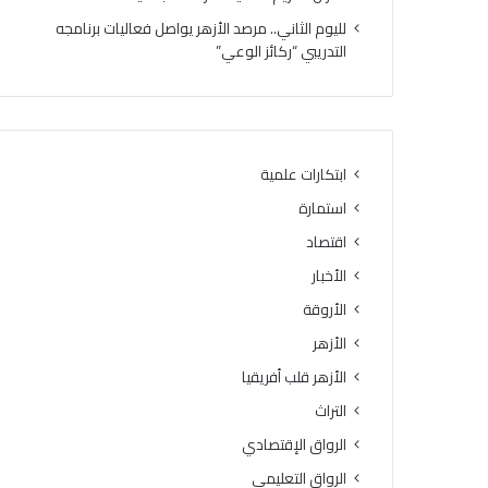
ا
ا
لليوم الثاني.. مرصد الأزهر يواصل فعاليات برنامجه
.
م
التدريبي “ركائز الوعي”
.
ا
و
ل
ا
ت
ل
ص
ع
ف
ظ
ي
ابتكارات علمية
م
ا
استمارة
ي
ت
4
ا
اقتصاد
3
ل
الأخبار
د
ن
ر
الأروقة
ه
ج
ا
الأزهر
ة
ئ
الأزهر قلب أفريقيا
ي
ة
التراث
ل
الرواق الإقتصادي
ل
م
الرواق التعليمي