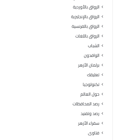
و
الرواق بالأوردية
س
م
الرواق بالإنجليزية
ا
الرواق بالفرنسية
ل
خ
الرواق باللغات
ا
الشباب
م
س
الوافدون
م
برلمان الأزهر
ن
ا
تعليقك
ل
تكنولوجيا
م
ش
حول العالم
ر
رصد المحافظات
و
ع
رصد وتفنيد
ا
سفراء الأزهر
ل
و
فتاوى
ط