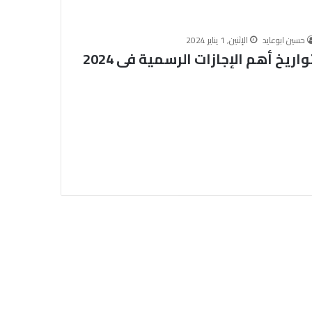
ت
د
ر
حسين ابوعايد
الإثنين, 1 يناير 2024
ي
واريخ أهم الإجازات الرسمية فى 2024
ب
ي
“
ر
ك
ا
ئ
ز
ا
ل
و
ع
ي
”