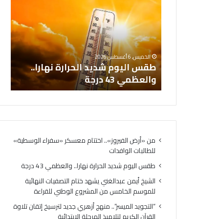
س
ش
ا
ي
ل
خ
ي
أ
ال
و
ي
تتام معسكر
ال
الخميس, 6 أغسطس 2026
م
م
البات
طقس اليوم شديد الحرارة نهارا..
ال
ش
ن
والعظمي 43 درجة
لل
د
ع
ي
ب
د
د
ا
ا
ل
ل
ح
غ
من «أرض الفيروز».. اختتام معسكر «سفراء الوسطية»
ر
ن
للطالبات الوافدات
ا
ي
ر
ي
طقس اليوم شديد الحرارة نهارا.. والعظمي 43 درجة
ة
ش
الشيخ أيمن عبدالغني يشهد ختام التصفيات النهائية
ن
ه
للموسم الخامس من المشروع الوطني للقراءة
ه
د
ا
خ
“التجويد الميسر”.. منهج أزهري جديد لترسيخ إتقان تلاوة
ر
ت
القرآن الكريم لتلاميذ المرحلة الابتدائية