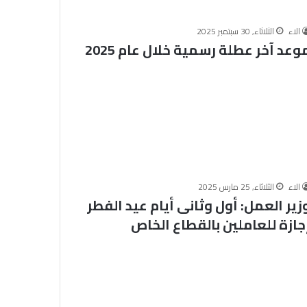
ي
و
الاء
الثلاثاء, 30 سبتمبر 2025
م
وعد آخر عطلة رسمية خلال عام 2025
ا
الأربعاء, 5 أغسطس 2026
ل
 منهج أزهري
لليوم الثاني.. مرصد الأزهر يواصل
ث
لاوة القرآن
فعاليات برنامجه التدريبي “ركائز
ا
لة الابتدائية
الوعي”
ن
ي
.
.
م
ر
الاء
الثلاثاء, 25 مارس 2025
ص
زير العمل: أول وثانى أيام عيد الفطر
د
جازة للعاملين بالقطاع الخاص
ا
ل
أ
ز
ه
ر