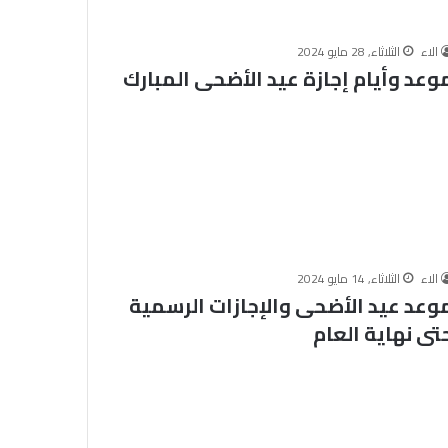
ي
و
ا
الاء
الثلاثاء, 28 مايو 2024
وعد وأيام إجازة عيد الأضحى المبارك
ص
ل
ف
ع
ا
ل
ي
ا
ت
ب
الاء
الثلاثاء, 14 مايو 2024
ر
وعد عيد الأضحى والإجازات الرسمية
ن
ا
تى نهاية العام
م
ج
ه
ا
ل