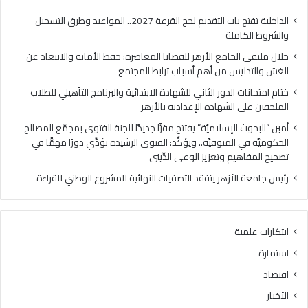
ا
ا
م
ل
الداخلية تفتح باب التقديم لحج القرعة 2027.. المواعيد وطرق التسجيل
ع
د
والشروط الكاملة
ا
و
خلال ملتقى الجامع الأزهر للقضايا المعاصرة: حفظ الأمانة والابتعاد عن
ل
ر
الغش والتدليس من أهم أسباب ترابط المجتمع
أ
ا
ز
ل
ختام امتحانات الدور الثاني للشهادة الابتدائية والبرنامج التأهيلي للطلاب
ه
ث
الملحقين على الشهادة الإعدادية بالأزهر
ر
ا
أمين “البحوث الإسلاميَّة” يفتتح مقرًّا جديدًا للجنة الفتوى بمجمَّع المصالح
ل
ن
الحكوميَّة في المنوفيَّة.. ويؤكِّد: الفتوى الرشيدة تؤدِّي دورًا مهمًّا في
ل
ي
تصحيح المفاهيم وتعزيز الوعي الدِّيني
ق
ل
ض
ل
رئيس جامعة الأزهر يتفقد التصفيات النهائية للمشروع الوطني للقراءة
ا
ش
ي
ه
ا
ا
ابتكارات علمية
ا
د
ل
ة
استمارة
م
ا
اقتصاد
ع
ل
ا
ا
الأخبار
ص
ب