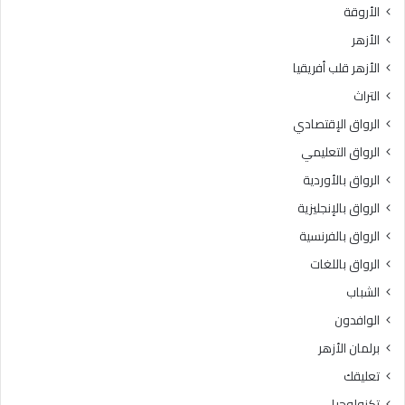
الأروقة
ر
ت
ة
د
الأزهر
:
ا
الأزهر قلب أفريقيا
ح
ئ
ف
ي
التراث
ظ
ة
الرواق الإقتصادي
ا
و
ل
ا
الرواق التعليمي
أ
ل
الرواق بالأوردية
م
ب
ا
الرواق بالإنجليزية
ر
ن
ن
الرواق بالفرنسية
ة
ا
الرواق باللغات
و
م
ا
ج
الشباب
ل
ا
الوافدون
ا
ل
ب
ت
برلمان الأزهر
ت
أ
تعليقك
ع
ه
ا
ي
تكنولوجيا