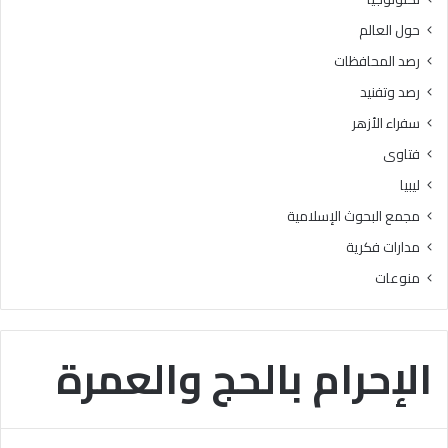
د
ل
حول العالم
ع
ي
ن
ل
رصد المحافظات
ا
ل
رصد وتفنيد
ل
ط
غ
ل
سفراء الأزهر
ش
ا
فتاوى
و
ب
ا
ا
ليبيا
ل
ل
مجمع البحوث الإسلامية
ت
م
د
ل
مدارات فكرية
ل
ح
منوعات
ي
ق
س
ي
م
ن
ن
ع
الإحرام بالحج والعمرة
أ
ل
ه
ى
م
ا
أ
ل