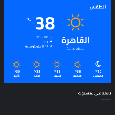
الطقس
38
℃
القاهرة
38º - 29º
11%
5.47 كيلومتر/ساعة
سماء صافية
39
38
39
38
36
℃
℃
℃
℃
℃
الخميس
الجمعة
السبت
الأحد
الأثنين
تابعنا على فيسبوك