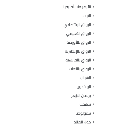
ة
و
الأزهر قلب أفريقيا
ا
ف
ل
يَّ
التراث
ث
ة
الرواق الإقتصادي
ا
.
ن
.
الرواق التعليمي
و
أ
الرواق بالأوردية
ي
م
ة
ي
الرواق بالإنجليزية
ا
ن
الرواق بالفرنسية
ل
(
أ
ا
الرواق باللغات
ز
ل
الشباب
ه
ب
ر
ح
الوافدون
ي
و
برلمان الأزهر
ة
ث
ل
ا
تعليقك
م
ل
تكنولوجيا
ع
إ
ا
س
حول العالم
ه
ل