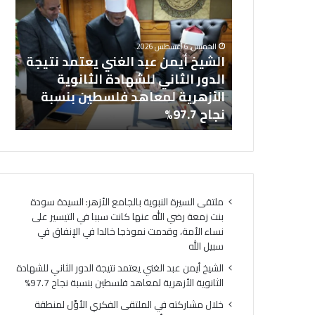
ش
ا
خل
ي
ل
بالجامع
ال
خ
م
الخميس, 6 أغسطس 2026
أ
ش
نت زمعة رضي
الشيخ أيمن عبد الغني يعتمد نتيجة
(ا
ي
ا
 التيسير على
الدور الثاني للشهادة الثانوية
ال
م
ر
ذجا خالدا
الأزهرية لمعاهد فلسطين بنسبة
لت
ن
ك
ه
نجاح 97.7%
لت
ع
ت
ب
ه
د
ف
ا
ي
ل
ا
غ
ل
ملتقى السيرة النبوية بالجامع الأزهر: السيدة سودة
ن
م
بنت زمعة رضي الله عنها كانت سببا في التيسير على
ي
ل
نساء الأمة، وقدمت نموذجا خالدا في الإنفاق في
ي
ت
سبيل الله
ع
ق
ت
ى
الشيخ أيمن عبد الغني يعتمد نتيجة الدور الثاني للشهادة
م
ا
الثانوية الأزهرية لمعاهد فلسطين بنسبة نجاح 97.7%
د
ل
خلال مشاركته في الملتقى الفكري الأوَّل لمنطقة
ن
ف