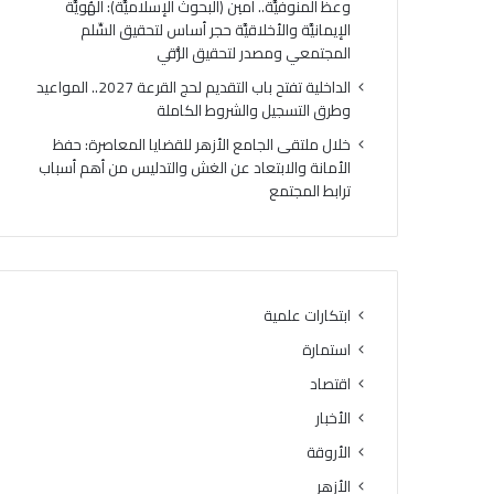
وعظ المنوفيَّة.. أمين (البحوث الإسلاميَّة): الهُويَّة
ت
ك
الإيمانيَّة والأخلاقيَّة حجر أساس لتحقيق السِّلم
ي
ر
المجتمعي ومصدر لتحقيق الرُّقي
ج
ي
ة
ا
الداخلية تفتح باب التقديم لحج القرعة 2027.. المواعيد
ا
ل
وطرق التسجيل والشروط الكاملة
ل
أ
خلال ملتقى الجامع الأزهر للقضايا المعاصرة: حفظ
د
وَّ
الأمانة والابتعاد عن الغش والتدليس من أهم أسباب
و
ل
ترابط المجتمع
ر
ل
ا
م
ل
ن
ث
ط
ا
ق
ن
ة
ابتكارات علمية
ي
و
استمارة
ل
ع
ل
ظ
اقتصاد
ش
ا
الأخبار
ه
ل
ا
الأروقة
م
د
ن
الأزهر