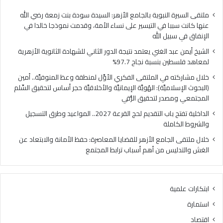
ا
ي
ل
ا
ملتقى السيرة النبوية بالجامع الأزهر: السيدة سودة بنت زمعة رضي الله
غ
ل
عنها كانت سببا في التيسير على نساء الأمة، وقدمت نموذجا خالدا في
ن
م
الإنفاق في سبيل الله
ي
ل
الشيخ أيمن عبد الغني يعتمد نتيجة الدور الثاني للشهادة الثانوية الأزهرية
ي
ت
لمعاهد فلسطين بنسبة نجاح 97.7%
ع
ق
ت
ى
خلال مشاركته في الملتقى الفكري الأوَّل لمنطقة وعظ المنوفيَّة.. أمين
م
ا
(البحوث الإسلاميَّة): الهُويَّة الإيمانيَّة والأخلاقيَّة حجر أساس لتحقيق السِّلم
د
ل
المجتمعي ومصدر لتحقيق الرُّقي
ن
ف
الداخلية تفتح باب التقديم لحج القرعة 2027.. المواعيد وطرق التسجيل
ت
ك
والشروط الكاملة
ي
ر
ج
ي
خلال ملتقى الجامع الأزهر للقضايا المعاصرة: حفظ الأمانة والابتعاد عن
ة
ا
الغش والتدليس من أهم أسباب ترابط المجتمع
ا
ل
ل
أ
د
وَّ
ابتكارات علمية
و
ل
ر
ل
استمارة
ا
م
اقتصاد
ل
ن