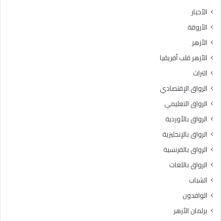
ث
ط
الأخبار
ا
ق
الأروقة
ن
ة
ي
و
الأزهر
ل
ع
الأزهر قلب أفريقيا
ل
ظ
ش
ا
التراث
ه
ل
الرواق الإقتصادي
ا
م
د
ن
الرواق التعليمي
ة
و
الرواق بالأوردية
ا
ف
ل
الرواق بالإنجليزية
يَّ
ث
ة
الرواق بالفرنسية
ا
.
الرواق باللغات
ن
.
و
أ
الشباب
ي
م
الوافدون
ة
ي
ا
ن
برلمان الأزهر
ل
(