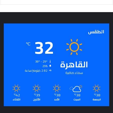
ج
ر
أ
س
ا
الطقس
س
32
ل
ت
℃
ح
ق
ي
القاهرة
38º - 29º
ق
29%
ا
2.82 كيلومتر/ساعة
سماء صافية
ل
سِّ
ل
م
42
39
38
38
38
ا
℃
℃
℃
℃
℃
الجمعة
السبت
الأحد
الأثنين
الثلاثاء
ل
م
ج