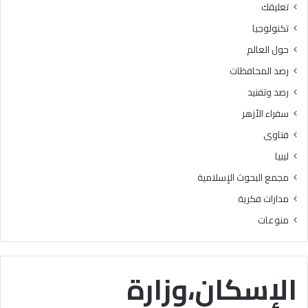
تعليقك
أ
ا
ز
ل
تكنولوجيا
ه
ب
حول العالم
ر
ح
ي
و
رصد المحافظات
ة
ث
رصد وتفنيد
ل
ا
م
ل
سفراء الأزهر
ع
إ
فتاوى
ا
س
ه
ل
ليبيا
د
ا
مجمع البحوث الإسلامية
ف
م
ل
يَّ
مدارات فكرية
س
ة
منوعات
ط
)
ي
:
ن
ا
ب
ل
الإسكان،وزارة
ن
هُ
س
و