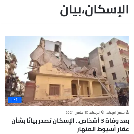
الإسكان،بيان
ب
يَّ
ة
ة
ن
ا
ج
ل
ا
إ
ح
ي
9
م
7
ا
.
ن
7
يَّ
%
ة
و
ا
ل
أ
خ
الأخبار
ل
ا
حسين ابوعايد
الأربعاء, 10 مارس 2021
ق
بعد وفاة 3 أشخاص.. الإسكان تصدر بيانًا بشأن
يَّ
عقار أسيوط المنهار
ة
ح