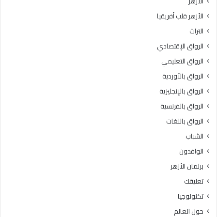
الأزهر
2
و
الأزهر قلب أفريقيا
6
ل
ط
د
التراث
نً
ا
الرواق الإقتصادي
ا
ل
م
ن
الرواق التعليمي
ن
ب
الرواق بالأوردية
ا
و
ل
الرواق بالإنجليزية
ي
م
ا
الرواق بالفرنسية
س
ل
الرواق باللغات
ا
ش
ع
ر
الشباب
د
ي
الوافدون
ا
ف
ت
برلمان الأزهر
ا
تعليقك
ل
إ
تكنولوجيا
ن
حول العالم
س