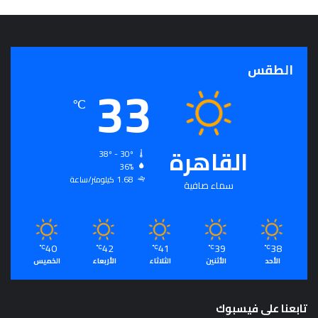
الطقس
33
℃
القاهرة
38º - 30º
36%
1.68 كيلومتر/ساعة
سماء صافية
40
42
41
39
38
℃
℃
℃
℃
℃
الأحد
الأثنين
الثلاثاء
الأربعاء
الخميس
تابعنا على فيسبوك