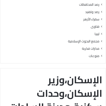
ا
رصد المحافظات
ن
رصد وتفنيد
ي
ة
سفراء الأزهر
إ
فتاوى
ل
ى
ليبيا
ق
مجمع البحوث الإسلامية
ط
ا
مدارات فكرية
ع
منوعات
غ
ز
ة
الإسكان،وزير
الإسكان،وحدات