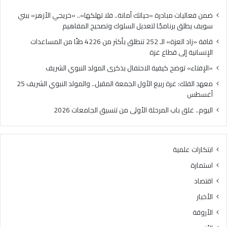
ة
ح
»
ك
ضمن فعاليات مبادرة «حياتك أمانة.. فلا تهلكها».. «خريجي الأزهر» ببني
ا
ي
سويف يطلق برنامجًا لتعديل السلوك وتصحيح المفاهيم
ل
ف
قافة «زاد العزة» الـ 252 تنطلق بأكثر من 4226 طنًا من المساعدات
ـ
ي
الإنسانية إلى قطاع غزة
2
ة
5
ا
«الإفتاء» توضح كيفية الاحتفال بذكرى المولد النبوي الشريف
2
ل
معهد الفلك: غرة ربيع الأول الجمعة المقبل.. والمولد النبوي الشريف 25
ت
ا
أغسطس
ن
ح
ط
ت
اليوم.. غلق باب المرحلة الأولى من تنسيق الجامعات 2026
ل
ف
ق
ا
ب
ل
ابتكارات علمية
أ
ب
ك
ذ
استمارة
ث
ك
اقتصاد
ر
ر
م
ى
الأخبار
ن
ا
الأروقة
4
ل
2
م