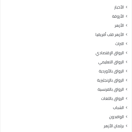
ث
ط
الأخبار
ا
ق
الأروقة
ن
ة
ي
و
الأزهر
ل
ع
الأزهر قلب أفريقيا
ل
ظ
ش
ا
التراث
ه
ل
الرواق الإقتصادي
ا
م
د
ن
الرواق التعليمي
ة
و
الرواق بالأوردية
ا
ف
ل
الرواق بالإنجليزية
يَّ
ث
ة
الرواق بالفرنسية
ا
.
الرواق باللغات
ن
.
و
أ
الشباب
ي
م
الوافدون
ة
ي
ا
ن
برلمان الأزهر
ل
(