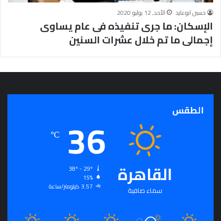
ج
حسين ابوعايد
الأحد, 12 يوليو 2020
ر
الإسكان: ما جرى تنفيذه فى عام يساوى
أ
إجمالى ما تم خلال عشرات السنين
س
ا
س
ل
ت
ح
ق
الطقس
ي
36
ق
℃
ا
ل
سِّ
ل
القاهرة
38º - 29º
م
15%
ا
3.57 كيلومتر/ساعة
سماء صافية
ل
م
ج