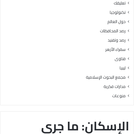
تعليقك
أ
ا
ز
ل
تكنولوجيا
ه
ب
حول العالم
ر
ح
ي
و
رصد المحافظات
ة
ث
رصد وتفنيد
ل
ا
م
ل
سفراء الأزهر
ع
إ
فتاوى
ا
س
ه
ل
ليبيا
د
ا
مجمع البحوث الإسلامية
ف
م
ل
يَّ
مدارات فكرية
س
ة
منوعات
ط
)
ي
:
ن
ا
ب
ل
الإسكان: ما جرى
ن
هُ
س
و