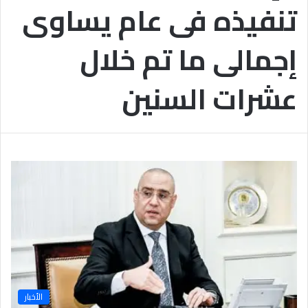
تنفيذه فى عام يساوى
ب
يَّ
ة
ة
ن
ا
إجمالى ما تم خلال
ج
ل
ا
إ
ح
ي
عشرات السنين
9
م
7
ا
.
ن
7
يَّ
%
ة
و
ا
ل
أ
خ
ل
ا
ق
يَّ
ة
الأخبار
ح