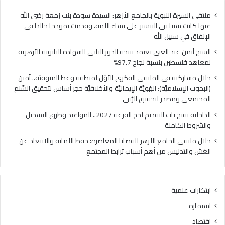
ا
ي
ل
ا
ملتقى السيرة النبوية بالجامع الأزهر: السيدة سودة بنت زمعة رضي الله
غ
ل
عنها كانت سببا في التيسير على نساء الأمة، وقدمت نموذجا خالدا في
ن
م
الإنفاق في سبيل الله
ي
ل
الشيخ أيمن عبد الغني يعتمد نتيجة الدور الثاني للشهادة الثانوية الأزهرية
ي
ت
لمعاهد فلسطين بنسبة نجاح 97.7%
ع
ق
ت
ى
خلال مشاركته في الملتقى الفكري الأوَّل لمنطقة وعظ المنوفيَّة.. أمين
م
ا
(البحوث الإسلاميَّة): الهُويَّة الإيمانيَّة والأخلاقيَّة حجر أساس لتحقيق السِّلم
د
ل
المجتمعي ومصدر لتحقيق الرُّقي
ن
ف
الداخلية تفتح باب التقديم لحج القرعة 2027.. المواعيد وطرق التسجيل
ت
ك
والشروط الكاملة
ي
ر
ج
ي
خلال ملتقى الجامع الأزهر للقضايا المعاصرة: حفظ الأمانة والابتعاد عن
ة
ا
الغش والتدليس من أهم أسباب ترابط المجتمع
ا
ل
ل
أ
د
وَّ
ابتكارات علمية
و
ل
ر
ل
استمارة
ا
م
اقتصاد
ل
ن