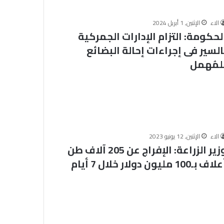
ا
الخميس, 6 أغسطس 2026
خلال مشاركته في الملتقى الفكري
ل
الاء
الإثنين, 1 أبريل 2024
الأوَّل لمنطقة وعظ المنوفيَّة.. أمين
م
لحكومة: التزام الإدارات الجمركية
ش
ني يعتمد نتيجة
(البحوث الإسلاميَّة): الهُويَّة
السير فى إجراءات إحالة البضائع
ا
ة الثانوية
الإيمانيَّة والأخلاقيَّة حجر أساس
لمُهمل
ر
لسطين بنسبة
لتحقيق السِّلم المجتمعي ومصدر
ك
لتحقيق الرُّقي
ت
ه
ف
ي
ا
ل
الاء
الإثنين, 12 يونيو 2023
م
‫وزير الزراعة: الإفراج عن 205 آلاف طن
ل
اف بـ100 مليون دولار خلال 7 أيام
ت
ق
ى
ا
ل
ف