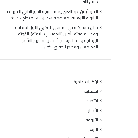
سبيل الله
ر
م
ا
ع
الشيخ أيمن عبد الغني يعتمد نتيجة الدور الثاني للشهادة
ر
ا
الثانوية الأزهرية لمعاهد فلسطين بنسبة نجاح 97.7%
ة
ل
خلال مشاركته في الملتقى الفكري الأوَّل لمنطقة
ر
أ
وعظ المنوفيَّة.. أمين (البحوث الإسلاميَّة): الهُويَّة
ط
ز
الإيمانيَّة والأخلاقيَّة حجر أساس لتحقيق السِّلم
ب
ه
المجتمعي ومصدر لتحقيق الرُّقي
ن
ر
ه
:
ا
ا
رً
ل
ا
س
.
ي
ابتكارات علمية
.
د
استمارة
و
ة
ا
س
اقتصاد
ل
و
الأخبار
ع
د
ظ
الأروقة
ة
م
ب
الأزهر
ى
ن