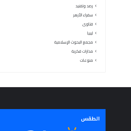
ب
رصد وتفنيد
ا
سفراء الأزهر
ف
ي
فتاوى
ا
ليبيا
ل
مجمع البحوث الإسلامية
ت
ي
مدارات فكرية
س
منوعات
ي
ر
ع
ل
ى
ن
س
ا
ء
ا
الطقس
ل
أ