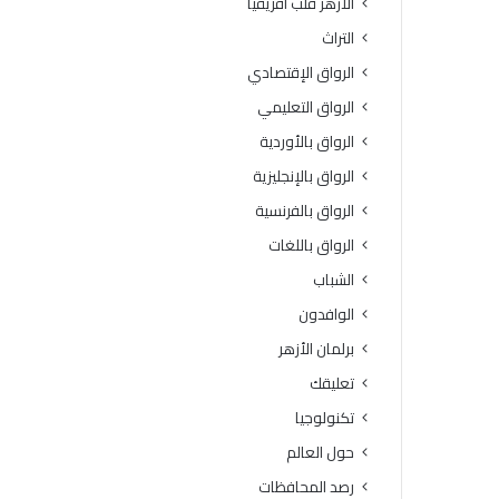
الأزهر قلب أفريقيا
ب
ت
ا
ز
التراث
ل
م
الرواق الإقتصادي
ق
ع
ا
ة
الرواق التعليمي
ه
ر
الرواق بالأوردية
ر
ض
ة
ي
الرواق بالإنجليزية
3
ا
الرواق بالفرنسية
6
ل
د
ل
الرواق باللغات
ر
ه
الشباب
ج
ع
ة
ن
الوافدون
ه
برلمان الأزهر
ا
ك
تعليقك
ا
تكنولوجيا
ن
ت
حول العالم
س
رصد المحافظات
ب