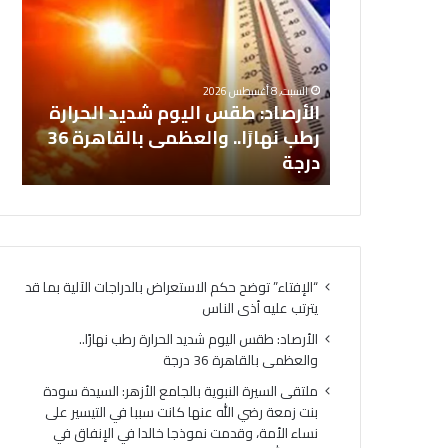
أ
ت
ر
ق
مل
ص
ى
ا
ا
ال
السبت, 8 أغسطس 2026
د
ل
لاستعراض
الأرصاد: طقس اليوم شديد الحرارة
ال
:
س
 يترتب عليه
رطب نهارًا.. والعظمى بالقاهرة 36
نس
ط
ي
درجة
في
ق
ر
س
ة
ا
ا
ل
ل
ي
ن
و
ب
“الإفتاء” توضح حكم الاستعراض بالدراجات الآلية بما قد
م
و
يترتب عليه أذى الناس
ش
ي
د
ة
الأرصاد: طقس اليوم شديد الحرارة رطب نهارًا..
ي
ب
والعظمى بالقاهرة 36 درجة
د
ا
ملتقى السيرة النبوية بالجامع الأزهر: السيدة سودة
ا
ل
بنت زمعة رضي الله عنها كانت سببا في التيسير على
ل
ج
نساء الأمة، وقدمت نموذجا خالدا في الإنفاق في
ح
ا