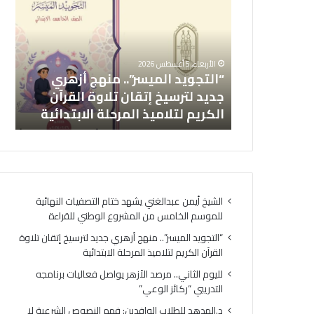
ل
ي
ت
و
ج
م
و
ا
يشهد ختام
الأربعاء, 5 أغسطس 2026
ي
ل
موسم
“التجويد الميسر”.. منهج أزهري
لل
د
ث
لوطني
جديد لترسيخ إتقان تلاوة القرآن
فع
ا
ا
الكريم لتلاميذ المرحلة الابتدائية
ال
ل
ن
م
ي
ي
.
س
.
ر
م
”
ر
الشيخ أيمن عبدالغني يشهد ختام التصفيات النهائية
.
ص
للموسم الخامس من المشروع الوطني للقراءة
.
د
م
ا
“التجويد الميسر”.. منهج أزهري جديد لترسيخ إتقان تلاوة
ن
ل
القرآن الكريم لتلاميذ المرحلة الابتدائية
ه
أ
لليوم الثاني.. مرصد الأزهر يواصل فعاليات برنامجه
ج
ز
التدريبي “ركائز الوعي”
أ
ه
ز
ر
د.الهدهد للطلاب الوافدين: فهم النصوص الشرعية لا