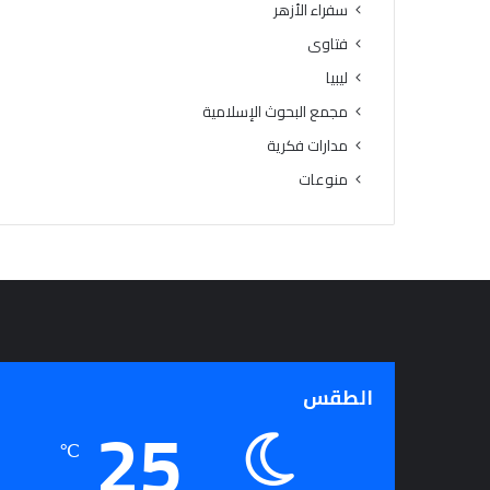
سفراء الأزهر
ل
م
فتاوى
ر
ليبيا
ح
ل
مجمع البحوث الإسلامية
ة
مدارات فكرية
ا
منوعات
ل
ا
ب
ت
د
ا
ئ
ي
ة
الطقس
25
℃