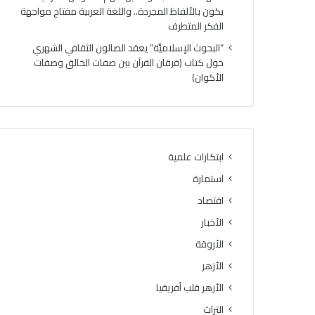
ه
ي
يكون بالألفاظ المجردة.. واللغة العربية مفتاح مواجهة
ر
و
الفكر المتطرف
ي
ا
“البحوث الإسلاميَّة” يعقد الصالون الثقافي الشهري
ج
ص
حول كتاب (فرقان القرآن بين صفات الخالق وصفات
د
ل
الأكوان)
ي
ف
د
ع
ل
ا
ت
ل
ر
ي
س
ا
ابتكارات علمية
ي
ت
استمارة
خ
ب
إ
ر
اقتصاد
ت
ن
الأخبار
ق
ا
ا
الأروقة
م
ن
ج
الأزهر
ت
ه
الأزهر قلب أفريقيا
ل
ا
ا
ل
التراث