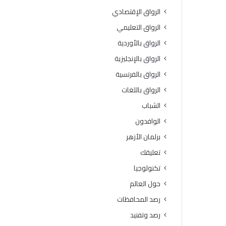
و
ت
الرواق الإقتصادي
ة
د
ا
ر
الرواق التعليمي
ل
ي
الرواق بالأوردية
ق
ب
ر
ي
الرواق بالإنجليزية
آ
“
الرواق بالفرنسية
ن
ر
ا
ك
الرواق باللغات
ل
ا
الشباب
ك
ئ
ر
ز
الوافدون
ي
ا
برلمان الأزهر
م
ل
ل
و
تعليقك
ت
ع
تكنولوجيا
ل
ي
ا
”
حول العالم
م
رصد المحافظات
ي
ذ
رصد وتفنيد
ا