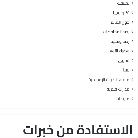
تعليقك
أ
ا
ز
ل
تكنولوجيا
ه
ب
حول العالم
ر
ح
ي
و
رصد المحافظات
ة
ث
رصد وتفنيد
ل
ا
م
ل
سفراء الأزهر
ع
إ
فتاوى
ا
س
ه
ل
ليبيا
د
ا
مجمع البحوث الإسلامية
ف
م
ل
يَّ
مدارات فكرية
س
ة
منوعات
ط
)
ي
:
ن
ا
ب
ل
الاستفادة من خبرات
ن
هُ
س
و