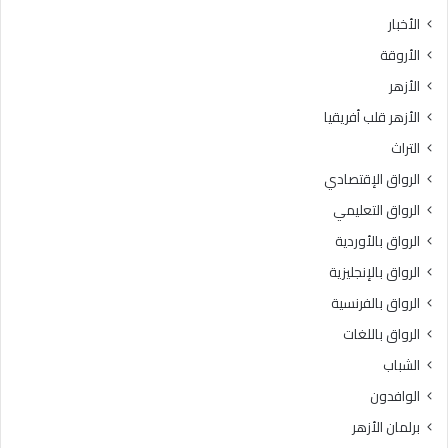
ث
ط
الأخبار
ا
ق
الأروقة
ن
ة
ي
و
الأزهر
ل
ع
الأزهر قلب أفريقيا
ل
ظ
ش
ا
التراث
ه
ل
الرواق الإقتصادي
ا
م
د
ن
الرواق التعليمي
ة
و
الرواق بالأوردية
ا
ف
ل
الرواق بالإنجليزية
يَّ
ث
ة
الرواق بالفرنسية
ا
.
الرواق باللغات
ن
.
و
أ
الشباب
ي
م
الوافدون
ة
ي
ا
ن
برلمان الأزهر
ل
(