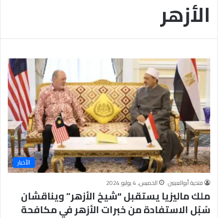
الأزهر
ب
يَّ
ة
ة
ن
ا
ج
ل
ا
إ
ح
ي
9
م
7
ا
.
ن
7
يَّ
%
ة
و
ا
ل
أ
خ
الأخبار
ل
ا
فتحية أبوالعينين
الخميس, 4 يوليو 2024
ق
ملك ماليزيا يستقبل “شيخ الأزهر” ويناقشان
يَّ
سُبُل الاستفادة من خبرات الأزهر في مكافحة
ة
ح