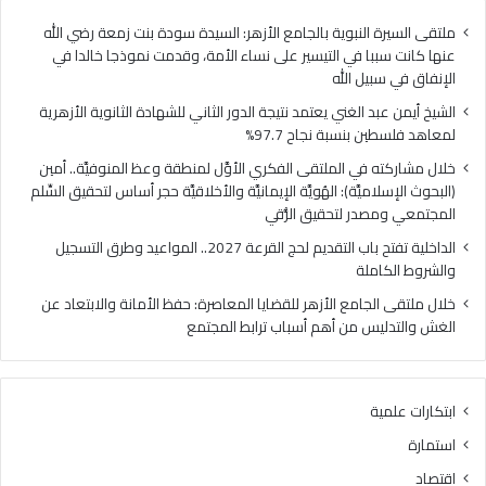
ا
ي
ل
ا
ملتقى السيرة النبوية بالجامع الأزهر: السيدة سودة بنت زمعة رضي الله
غ
ل
عنها كانت سببا في التيسير على نساء الأمة، وقدمت نموذجا خالدا في
ن
م
الإنفاق في سبيل الله
ي
ل
الشيخ أيمن عبد الغني يعتمد نتيجة الدور الثاني للشهادة الثانوية الأزهرية
ي
ت
لمعاهد فلسطين بنسبة نجاح 97.7%
ع
ق
ت
ى
خلال مشاركته في الملتقى الفكري الأوَّل لمنطقة وعظ المنوفيَّة.. أمين
م
ا
(البحوث الإسلاميَّة): الهُويَّة الإيمانيَّة والأخلاقيَّة حجر أساس لتحقيق السِّلم
د
ل
المجتمعي ومصدر لتحقيق الرُّقي
ن
ف
الداخلية تفتح باب التقديم لحج القرعة 2027.. المواعيد وطرق التسجيل
ت
ك
والشروط الكاملة
ي
ر
ج
ي
خلال ملتقى الجامع الأزهر للقضايا المعاصرة: حفظ الأمانة والابتعاد عن
ة
ا
الغش والتدليس من أهم أسباب ترابط المجتمع
ا
ل
ل
أ
د
وَّ
ابتكارات علمية
و
ل
ر
ل
استمارة
ا
م
اقتصاد
ل
ن