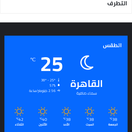
التطرف
ج
ر
أ
س
ا
س
ل
الطقس
25
ت
ح
℃
ق
ي
ق
القاهرة
ا
38º - 25º
57%
ل
2.56 كيلومتر/ساعة
سِّ
سماء صافية
ل
م
ا
ل
42
40
38
38
38
℃
℃
℃
℃
℃
م
الجمعة
السبت
الأحد
الأثنين
الثلاثاء
ج