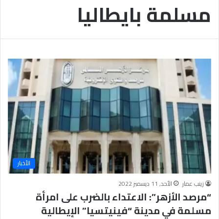
مسلمة بايطاليا
ب
يَّ
ة
ة
ن
ا
ج
ل
ا
إ
ح
ي
9
م
7
ا
.
ن
7
يَّ
%
ة
و
ا
ل
أ
خ
الأخبار
ل
ا
زينب عمار
الأحد, 11 ديسمبر 2022
ق
“مرصد الأزهر”: الاعتداء بالضرب على امرأة
يَّ
مسلمة في مدينة “فينيتسيا” الإيطالية
ة
ح