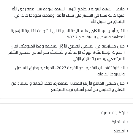
ا
ي
ل
ا
ملتقى السيرة النبوية بالجامع الأزهر: السيدة سودة بنت زمعة رضي الله
غ
ل
عنها كانت سببا في التيسير على نساء الأمة، وقدمت نموذجا خالدا في
ن
م
الإنفاق في سبيل الله
ي
ل
الشيخ أيمن عبد الغني يعتمد نتيجة الدور الثاني للشهادة الثانوية الأزهرية
ي
ت
لمعاهد فلسطين بنسبة نجاح 97.7%
ع
ق
ت
ى
خلال مشاركته في الملتقى الفكري الأوَّل لمنطقة وعظ المنوفيَّة.. أمين
م
ا
(البحوث الإسلاميَّة): الهُويَّة الإيمانيَّة والأخلاقيَّة حجر أساس لتحقيق السِّلم
د
ل
المجتمعي ومصدر لتحقيق الرُّقي
ن
ف
الداخلية تفتح باب التقديم لحج القرعة 2027.. المواعيد وطرق التسجيل
ت
ك
والشروط الكاملة
ي
ر
ج
ي
خلال ملتقى الجامع الأزهر للقضايا المعاصرة: حفظ الأمانة والابتعاد عن
ة
ا
الغش والتدليس من أهم أسباب ترابط المجتمع
ا
ل
ل
أ
د
وَّ
ابتكارات علمية
و
ل
ر
ل
استمارة
ا
م
اقتصاد
ل
ن