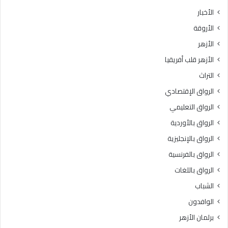
ث
ط
الأخبار
ا
ق
الأروقة
ن
ة
ي
و
الأزهر
ل
ع
الأزهر قلب أفريقيا
ل
ظ
ش
ا
التراث
ه
ل
الرواق الإقتصادي
ا
م
د
ن
الرواق التعليمي
ة
و
الرواق بالأوردية
ا
ف
ل
الرواق بالإنجليزية
يَّ
ث
ة
الرواق بالفرنسية
ا
.
الرواق باللغات
ن
.
و
أ
الشباب
ي
م
الوافدون
ة
ي
ا
ن
برلمان الأزهر
ل
(