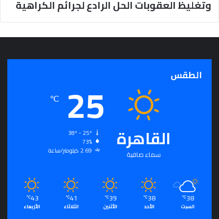
وتغليظ العقوبات الحل الرادع لجرائم الكراهية
ج
ر
أ
س
ا
س
ل
الطقس
25
ت
ح
℃
ق
ي
ق
القاهرة
ا
38º - 25º
73%
ل
2.69 كيلومتر/ساعة
سِّ
سماء صافية
ل
م
ا
ل
43
41
39
38
38
℃
℃
℃
℃
℃
م
السبت
الأحد
الأثنين
الثلاثاء
الأربعاء
ج