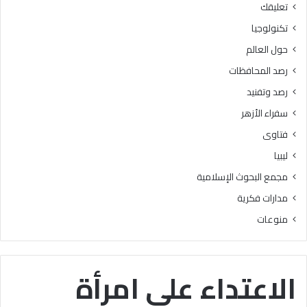
تعليقك
أ
ا
ز
ل
تكنولوجيا
ه
ب
حول العالم
ر
ح
ي
و
رصد المحافظات
ة
ث
رصد وتفنيد
ل
ا
م
ل
سفراء الأزهر
ع
إ
فتاوى
ا
س
ه
ل
ليبيا
د
ا
مجمع البحوث الإسلامية
ف
م
ل
يَّ
مدارات فكرية
س
ة
منوعات
ط
)
ي
:
ن
ا
ب
ل
الاعتداء على امرأة
ن
هُ
س
و