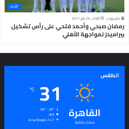
ي
الأخبار
ل
ا
صابر بهجت
الثلاثاء, 26 يناير 2021
ل
رمضان صبحي وأحمد فتحي على رأس تشكيل
ل
بيراميدز لمواجهة الأهلي
ه
الطقس
31
℃
القاهرة
38º - 28º
38%
2.47 كيلومتر/ساعة
سماء صافية