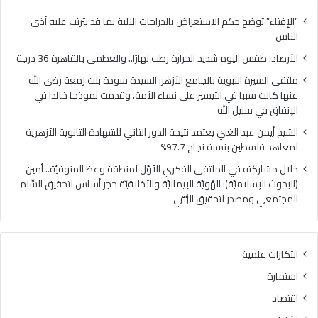
ل
ل
ي
ن
“الإفتاء” توضح حكم الاستعراض بالدراجات الآلية بما قد يترتب عليه أذى
و
ب
الناس
م
و
الأرصاد: طقس اليوم شديد الحرارة رطب نهارًا.. والعظمى بالقاهرة 36 درجة
ش
ي
د
ة
ملتقى السيرة النبوية بالجامع الأزهر: السيدة سودة بنت زمعة رضي الله
ي
ب
عنها كانت سببا في التيسير على نساء الأمة، وقدمت نموذجا خالدا في
د
ا
الإنفاق في سبيل الله
ا
ل
الشيخ أيمن عبد الغني يعتمد نتيجة الدور الثاني للشهادة الثانوية الأزهرية
ل
ج
لمعاهد فلسطين بنسبة نجاح 97.7%
ح
ا
ر
م
خلال مشاركته في الملتقى الفكري الأوَّل لمنطقة وعظ المنوفيَّة.. أمين
ا
ع
(البحوث الإسلاميَّة): الهُويَّة الإيمانيَّة والأخلاقيَّة حجر أساس لتحقيق السِّلم
ر
ا
المجتمعي ومصدر لتحقيق الرُّقي
ة
ل
ر
أ
ط
ز
ابتكارات علمية
ب
ه
ن
ر
استمارة
ه
:
اقتصاد
ا
ا
رً
ل