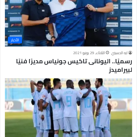
ذ
ج
ا
خ
ا
ل
الأخبار
د
ا
ايه الحسيني
الثلاثاء, 29 يونيو 2021
ف
رسميًا.. اليونانى تاكيس جونياس مديرًا فنيًا
ي
لبيراميدز
ا
ل
إ
ن
ف
ا
ق
ف
ي
س
ب