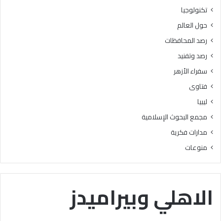
ر
ه
تكنولوجيا
ج
ع
حول العالم
ة
ن
ه
رصد المحافظات
ا
رصد وتفنيد
ك
ا
سفراء الأزهر
ن
فتاوى
ت
س
ليبيا
ب
مجمع البحوث الإسلامية
ب
ا
مدارات فكرية
ف
منوعات
ي
ا
ل
ت
الاهلي وبيراميدز
ي
س
ي