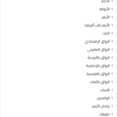
الأخبار
ا
س
الأروقة
.
ي
.
د
الأزهر
و
ة
الأزهر قلب أفريقيا
ا
س
ل
و
التراث
ع
د
الرواق الإقتصادي
ظ
ة
م
ب
الرواق التعليمي
ى
ن
الرواق بالأوردية
ب
ت
ا
الرواق بالإنجليزية
ز
ل
م
الرواق بالفرنسية
ق
ع
الرواق باللغات
ا
ة
ه
ر
الشباب
ر
ض
الوافدون
ة
ي
3
ا
برلمان الأزهر
6
ل
تعليقك
د
ل