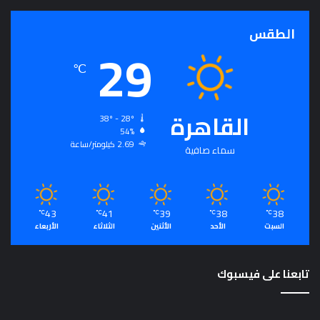
ذ
ج
الطقس
29
ا
خ
℃
ا
ل
د
القاهرة
ا
38º - 28º
54%
ف
2.69 كيلومتر/ساعة
ي
سماء صافية
ا
ل
إ
ن
43
41
39
38
38
℃
℃
℃
℃
℃
ف
السبت
الأحد
الأثنين
الثلاثاء
الأربعاء
ا
ق
ف
تابعنا على فيسبوك
ي
س
ب