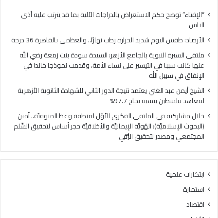
ل
ل
ي
ن
“الإفتاء” توضح حكم الاستعراض بالدراجات الآلية بما قد يترتب عليه أذى
و
ب
الناس
م
و
الأرصاد: طقس اليوم شديد الحرارة رطب نهارًا.. والعظمى بالقاهرة 36 درجة
ش
ي
د
ة
ملتقى السيرة النبوية بالجامع الأزهر: السيدة سودة بنت زمعة رضي الله
ي
ب
عنها كانت سببا في التيسير على نساء الأمة، وقدمت نموذجا خالدا في
د
ا
الإنفاق في سبيل الله
ا
ل
الشيخ أيمن عبد الغني يعتمد نتيجة الدور الثاني للشهادة الثانوية الأزهرية
ل
ج
لمعاهد فلسطين بنسبة نجاح 97.7%
ح
ا
ر
م
خلال مشاركته في الملتقى الفكري الأوَّل لمنطقة وعظ المنوفيَّة.. أمين
ا
ع
(البحوث الإسلاميَّة): الهُويَّة الإيمانيَّة والأخلاقيَّة حجر أساس لتحقيق السِّلم
ر
ا
المجتمعي ومصدر لتحقيق الرُّقي
ة
ل
ر
أ
ط
ز
ابتكارات علمية
ب
ه
ن
ر
استمارة
ه
:
اقتصاد
ا
ا
رً
ل