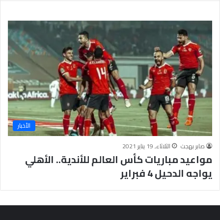
ر
ع
ل
ى
ن
س
ا
ء
ا
ل
أ
م
الأخبار
ة
،
صابر بهجت
الثلاثاء, 19 يناير 2021
و
مواعيد مباريات كأس العالم للأندية.. الأهلي
ق
د
يواجه الدحيل 4 فبراير
م
ت
ن
م
و