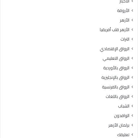
الأخبار
ا
س
الأروقة
.
ي
.
د
الأزهر
و
ة
الأزهر قلب أفريقيا
ا
س
ل
و
التراث
ع
د
الرواق الإقتصادي
ظ
ة
م
ب
الرواق التعليمي
ى
ن
الرواق بالأوردية
ب
ت
ا
الرواق بالإنجليزية
ز
ل
م
الرواق بالفرنسية
ق
ع
الرواق باللغات
ا
ة
ه
ر
الشباب
ر
ض
الوافدون
ة
ي
3
ا
برلمان الأزهر
6
ل
تعليقك
د
ل