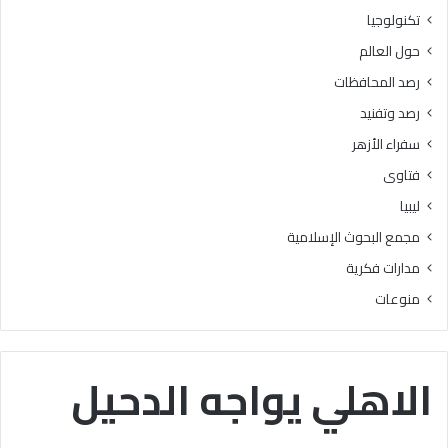
ر
ه
تكنولوجيا
ج
ع
حول العالم
ة
ن
ه
رصد المحافظات
ا
رصد وتفنيد
ك
ا
سفراء الأزهر
ن
فتاوى
ت
س
ليبيا
ب
مجمع البحوث الإسلامية
ب
ا
مدارات فكرية
ف
منوعات
ي
ا
ل
ت
الاهلي يواجه الدحيل
ي
س
ي