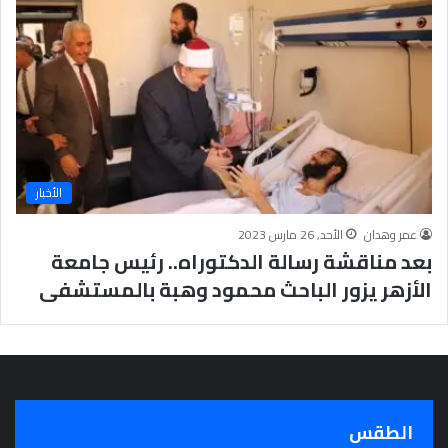
ا
ت
ل
ت
ل
ق
ي
خ
د
الأخبار
م
ا
عمر وهدان
الأحد, 26 مارس 2023
ت
بعد مناقشة رسالة الدكتوراه.. رئيس جامعة
ا
ل
الأزهر يزور الباحث محمود وهبة بالمستشفى
ف
ح
ص
و
ا
ل
ت
الطقس
و