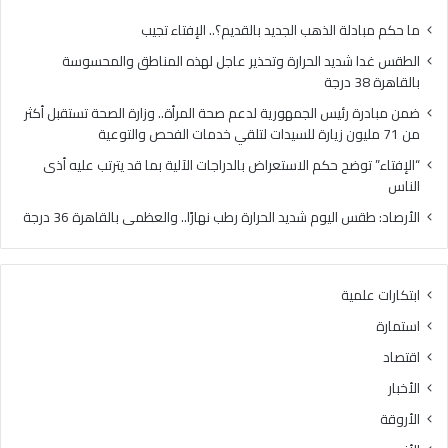
ا
س
ل
ا
ما حكم مبادلة الذهب الجديد بالقديم؟.. الإفتاء تجيب
ح
ل
الطقس غدا شديد الحرارة وتحذير عاجل لهذه المناطق والمحسوسة
ر
ج
بالقاهرة 38 درجة
ا
م
ر
ه
ضمن مبادرة رئيس الجمهورية لدعم صحة المرأة.. وزارة الصحة تستقبل أكثر
ة
و
من 71 مليون زيارة للسيدات لتلقي خدمات الفحص والتوعية
و
ر
“الإفتاء” توضح حكم الاستعراض بالدراجات الآلية بما قد يترتب عليه أذى
ت
ي
الناس
ح
ة
ذ
ل
الأرصاد: طقس اليوم شديد الحرارة رطب نهارًا.. والعظمى بالقاهرة 36 درجة
ي
د
ر
ع
ع
م
ابتكارات علمية
ا
ص
ج
ح
استمارة
ل
ة
اقتصاد
ل
ا
ه
ل
الأخبار
ذ
م
الأروقة
ه
ر
ا
أ