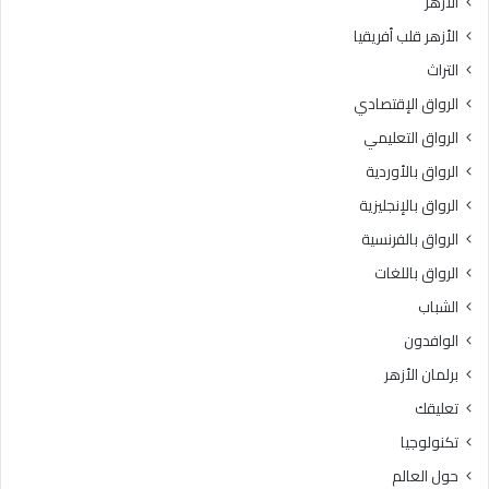
الأزهر
ل
ة
الأزهر قلب أفريقيا
م
.
ن
.
التراث
ا
و
الرواق الإقتصادي
ط
ز
ق
ا
الرواق التعليمي
و
ر
الرواق بالأوردية
ا
ة
ل
الرواق بالإنجليزية
ا
م
ل
الرواق بالفرنسية
ح
ص
الرواق باللغات
س
ح
و
ة
الشباب
س
ت
الوافدون
ة
س
ب
ت
برلمان الأزهر
ا
ق
تعليقك
ل
ب
ق
ل
تكنولوجيا
ا
أ
حول العالم
ه
ك