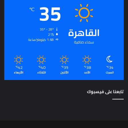
35
ع
℃
ي
ة
القاهرة
35º - 28º
21%
1.68 كيلومتر/ساعة
سماء صافية
42
40
39
38
34
℃
℃
℃
℃
℃
السبت
الأحد
الأثنين
الثلاثاء
الأربعاء
تابعنا على فيسبوك