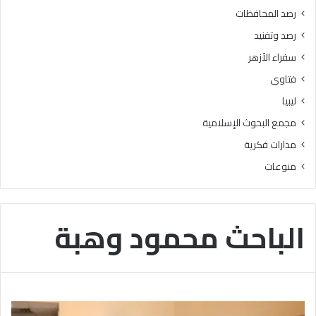
ر
ث
رصد المحافظات
ة
ر
رصد وتفنيد
3
م
8
ن
سفراء الأزهر
د
7
فتاوى
ر
1
ج
م
ليبيا
ة
ل
مجمع البحوث الإسلامية
ي
و
مدارات فكرية
ن
منوعات
ز
ي
ا
ر
الباحث محمود وهبة
ة
ل
ل
س
ي
د