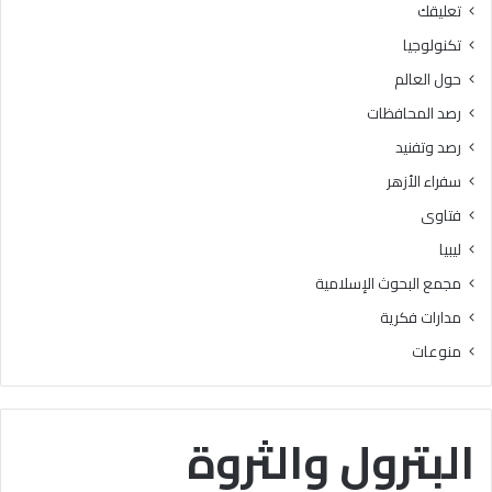
تعليقك
أ
ا
ز
ل
تكنولوجيا
ه
ب
حول العالم
ر
ح
ي
و
رصد المحافظات
ة
ث
رصد وتفنيد
ل
ا
م
ل
سفراء الأزهر
ع
إ
فتاوى
ا
س
ه
ل
ليبيا
د
ا
مجمع البحوث الإسلامية
ف
م
ل
يَّ
مدارات فكرية
س
ة
منوعات
ط
)
ي
:
ن
ا
ب
ل
البترول والثروة
ن
هُ
س
و