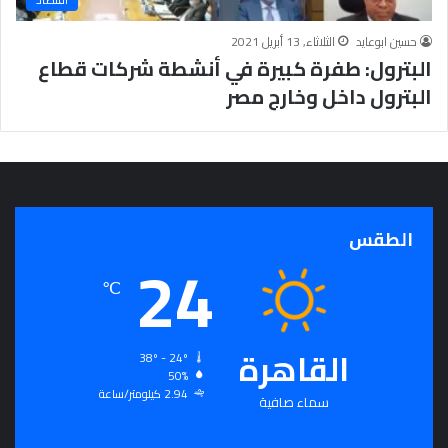
ج
ر
حسين ابوعايد
الثلاثاء, 13 أبريل 2021
أ
البترول: طفرة كبيرة في أنشطة شركات قطاع
س
البترول داخل وخارج مصر
ا
س
ل
ت
ح
ق
ي
الطقس
24
ق
ا
℃
ل
سِّ
ل
القاهرة
م
38º - 24º
ا
50%
2.94 كيلومتر/ساعة
ل
سماء صافية
م
ج