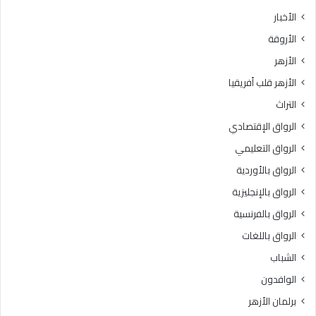
ث
ط
الأخبار
ا
ق
الأروقة
ن
ة
ي
و
الأزهر
ل
ع
الأزهر قلب أفريقيا
ل
ظ
ش
ا
التراث
ه
ل
الرواق الإقتصادي
ا
م
د
ن
الرواق التعليمي
ة
و
الرواق بالأوردية
ا
ف
ل
الرواق بالإنجليزية
يَّ
ث
ة
الرواق بالفرنسية
ا
.
الرواق باللغات
ن
.
و
أ
الشباب
ي
م
الوافدون
ة
ي
ا
ن
برلمان الأزهر
ل
(