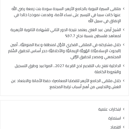
ا
ي
ل
ا
ملتقى السيرة النبوية بالجامع الأزهر: السيدة سودة بنت زمعة رضي الله
غ
ل
عنها كانت سببا في التيسير على نساء الأمة، وقدمت نموذجا خالدا في
ن
م
الإنفاق في سبيل الله
ي
ل
الشيخ أيمن عبد الغني يعتمد نتيجة الدور الثاني للشهادة الثانوية الأزهرية
ي
ت
لمعاهد فلسطين بنسبة نجاح 97.7%
ع
ق
ت
ى
خلال مشاركته في الملتقى الفكري الأوَّل لمنطقة وعظ المنوفيَّة.. أمين
م
ا
(البحوث الإسلاميَّة): الهُويَّة الإيمانيَّة والأخلاقيَّة حجر أساس لتحقيق السِّلم
د
ل
المجتمعي ومصدر لتحقيق الرُّقي
ن
ف
الداخلية تفتح باب التقديم لحج القرعة 2027.. المواعيد وطرق التسجيل
ت
ك
والشروط الكاملة
ي
ر
ج
ي
خلال ملتقى الجامع الأزهر للقضايا المعاصرة: حفظ الأمانة والابتعاد عن
ة
ا
الغش والتدليس من أهم أسباب ترابط المجتمع
ا
ل
ل
أ
د
وَّ
ابتكارات علمية
و
ل
ر
ل
استمارة
ا
م
اقتصاد
ل
ن