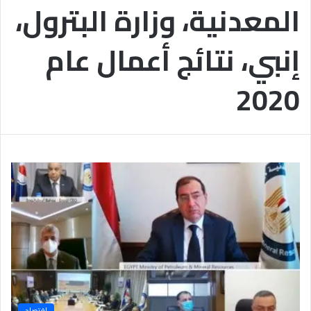
المعدنية، وزارة البترول،
ب
يَّ
ة
ة
ن
ا
إنبي، نتائج أعمال عام
ج
ل
ا
إ
ح
ي
2020
9
م
7
ا
.
ن
7
يَّ
%
ة
و
ا
ل
أ
خ
ل
ا
ق
يَّ
ة
ح
اقتصاد