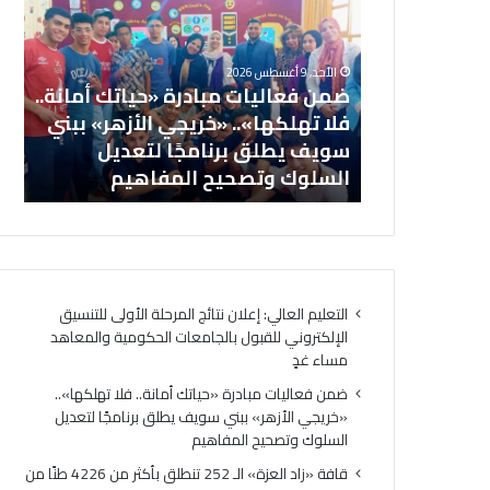
ن
ف
ف
ة
ع
«
الأحد, 9 أغسطس 2026
ا
ز
تائج المرحلة
ضمن فعاليات مبادرة «حياتك أمانة..
ل
ا
روني للقبول
فلا تهلكها».. «خريجي الأزهر» ببني
ي
د
والمعاهد
سويف يطلق برنامجًا لتعديل
ا
ا
السلوك وتصحيح المفاهيم
ال
ت
ل
م
ع
ب
ز
ا
ة
د
»
ر
ا
التعليم العالي: إعلان نتائج المرحلة الأولى للتنسيق
ة
ل
الإلكتروني للقبول بالجامعات الحكومية والمعاهد
«
ـ
مساء غدٍ
ح
2
ي
5
ضمن فعاليات مبادرة «حياتك أمانة.. فلا تهلكها»..
ا
2
«خريجي الأزهر» ببني سويف يطلق برنامجًا لتعديل
ت
ت
السلوك وتصحيح المفاهيم
ك
ن
قافة «زاد العزة» الـ 252 تنطلق بأكثر من 4226 طنًا من
أ
ط