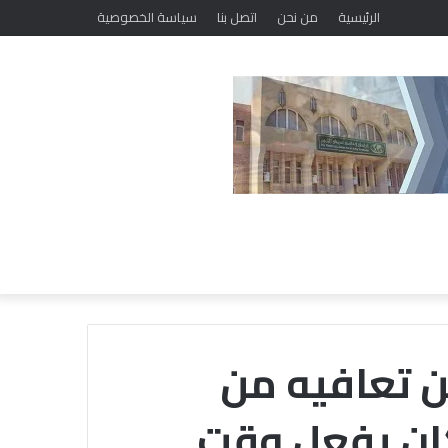
ضمن فعاليات مبادرة «حياتك أمانة.. فلا تهلكها».. «خريجي الأزهر» ببني سويف يطلق برنامجًا لتعديل السلوك وتصحيح المفاهيم
الرئيسية
من نحن
اتصل بنا
سياسة الخصوصية
لن تعافيه من
ان يفعل وقت
م
ع