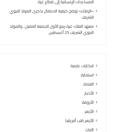
المساعدات الإنسانية إلى قطاع غزة
م
ل
ا
ق
«الإفتاء» توضح كيفية الاحتفال بذكرى المولد النبوي
ن
ب
الشريف
ة
أ
معهد الفلك: غرة ربيع الأول الجمعة المقبل.. والمولد
.
ك
النبوي الشريف 25 أغسطس
.
ث
ف
ر
ل
م
ا
ن
ت
4
ه
2
ابتكارات علمية
ل
2
استمارة
ك
6
ه
ط
اقتصاد
ا
نً
الأخبار
»
ا
.
الأروقة
م
.
ن
الأزهر
«
ا
الأزهر قلب أفريقيا
خ
ل
ر
م
التراث