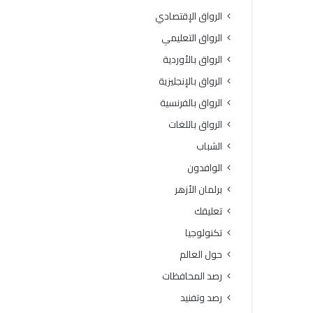
ي
س
الرواق الإقتصادي
ج
ا
ي
ع
الرواق التعليمي
ا
د
الرواق بالأوردية
ل
ا
أ
ت
الرواق بالإنجليزية
ز
ا
الرواق بالفرنسية
ه
ل
ر
إ
الرواق باللغات
»
ن
الشباب
ب
س
ب
ا
الوافدون
ن
ن
برلمان الأزهر
ي
ي
س
ة
تعليقك
و
إ
تكنولوجيا
ي
ل
ف
ى
حول العالم
ي
ق
رصد المحافظات
ط
ط
ل
ا
رصد وتفنيد
ق
ع