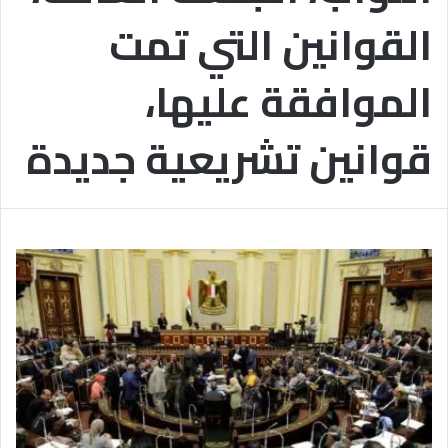
س
ش
القوانين التي تمت
ب
ه
ا
ا
ب
د
الموافقة عليها،
ت
ة
ر
ا
ا
ل
قوانين تشريعية جديدة
ب
إ
ط
ع
ا
د
ل
ا
م
د
ج
ي
ت
ة
م
ب
ع
ا
ل
أ
ز
ه
ر