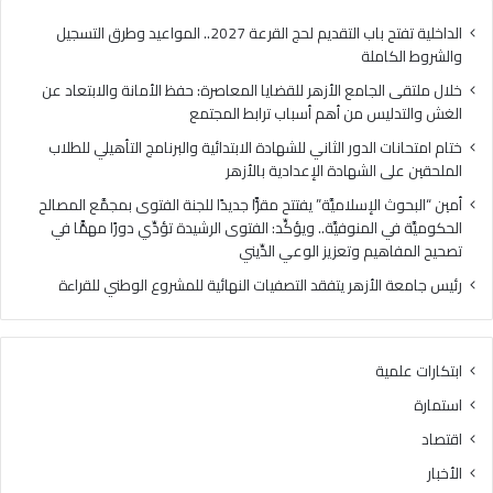
ا
ا
م
ل
الداخلية تفتح باب التقديم لحج القرعة 2027.. المواعيد وطرق التسجيل
ع
د
والشروط الكاملة
ا
و
خلال ملتقى الجامع الأزهر للقضايا المعاصرة: حفظ الأمانة والابتعاد عن
ل
ر
الغش والتدليس من أهم أسباب ترابط المجتمع
أ
ا
ز
ل
ختام امتحانات الدور الثاني للشهادة الابتدائية والبرنامج التأهيلي للطلاب
ه
ث
الملحقين على الشهادة الإعدادية بالأزهر
ر
ا
أمين “البحوث الإسلاميَّة” يفتتح مقرًّا جديدًا للجنة الفتوى بمجمَّع المصالح
ل
ن
الحكوميَّة في المنوفيَّة.. ويؤكِّد: الفتوى الرشيدة تؤدِّي دورًا مهمًّا في
ل
ي
تصحيح المفاهيم وتعزيز الوعي الدِّيني
ق
ل
ض
ل
رئيس جامعة الأزهر يتفقد التصفيات النهائية للمشروع الوطني للقراءة
ا
ش
ي
ه
ا
ا
ابتكارات علمية
ا
د
ل
ة
استمارة
م
ا
اقتصاد
ع
ل
ا
ا
الأخبار
ص
ب