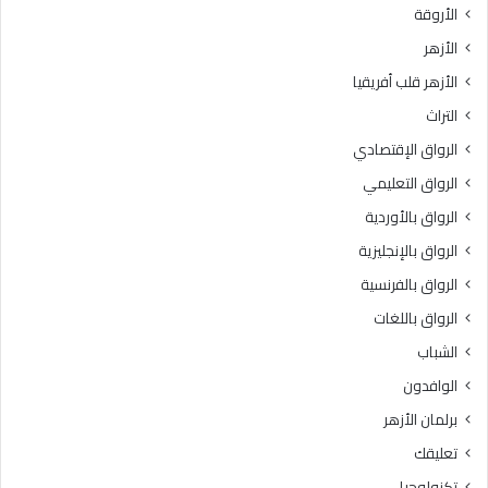
الأروقة
ر
ت
ة
د
الأزهر
:
ا
الأزهر قلب أفريقيا
ح
ئ
ف
ي
التراث
ظ
ة
الرواق الإقتصادي
ا
و
ل
ا
الرواق التعليمي
أ
ل
الرواق بالأوردية
م
ب
ا
الرواق بالإنجليزية
ر
ن
ن
الرواق بالفرنسية
ة
ا
الرواق باللغات
و
م
ا
ج
الشباب
ل
ا
الوافدون
ا
ل
ب
ت
برلمان الأزهر
ت
أ
تعليقك
ع
ه
ا
ي
تكنولوجيا