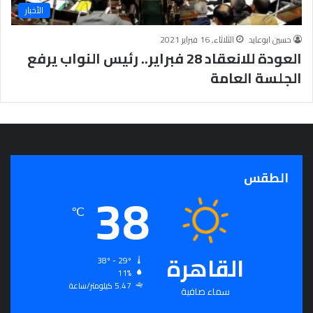
الأخبار
حسين ابوعايد
الثلاثاء, 16 فبراير 2021
العودة للانعقاد 28 فبراير.. رئيس النواب يرفع
الجلسة العامة
الطقس
38
℃
القاهرة
38º - 29º
11%
5.47 كيلومتر/ساعة
سماء صافية