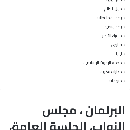
د
ل
حول العالم
ع
ي
ن
ل
رصد المحافظات
ا
ل
رصد وتفنيد
ل
ط
غ
ل
سفراء الأزهر
ش
ا
فتاوى
و
ب
ا
ا
ليبيا
ل
ل
مجمع البحوث الإسلامية
ت
م
د
ل
مدارات فكرية
ل
ح
منوعات
ي
ق
س
ي
م
ن
ن
ع
البرلمان ، مجلس
أ
ل
ه
ى
النواب، الجلسة العامة،
م
ا
أ
ل