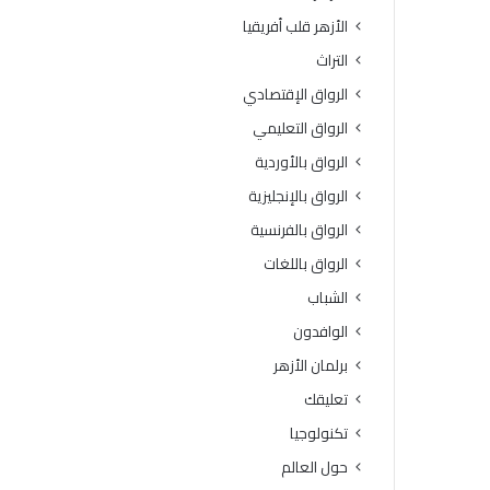
ة
و
الأزهر قلب أفريقيا
ا
ف
ل
يَّ
التراث
ث
ة
الرواق الإقتصادي
ا
.
ن
.
الرواق التعليمي
و
أ
الرواق بالأوردية
ي
م
ة
ي
الرواق بالإنجليزية
ا
ن
الرواق بالفرنسية
ل
(
أ
ا
الرواق باللغات
ز
ل
الشباب
ه
ب
ر
ح
الوافدون
ي
و
برلمان الأزهر
ة
ث
ل
ا
تعليقك
م
ل
تكنولوجيا
ع
إ
ا
س
حول العالم
ه
ل