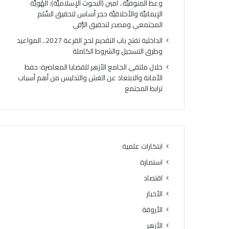
وعظ المنوفيَّة.. أمين (البحوث الإسلاميَّة): الهُويَّة
ت
ك
الإيمانيَّة والأخلاقيَّة حجر أساس لتحقيق السِّلم
ي
ر
المجتمعي ومصدر لتحقيق الرُّقي
ج
ي
ة
ا
الداخلية تفتح باب التقديم لحج القرعة 2027.. المواعيد
ا
ل
وطرق التسجيل والشروط الكاملة
ل
أ
خلال ملتقى الجامع الأزهر للقضايا المعاصرة: حفظ
د
وَّ
الأمانة والابتعاد عن الغش والتدليس من أهم أسباب
و
ل
ترابط المجتمع
ر
ل
ا
م
ل
ن
ث
ط
ا
ق
ن
ة
ابتكارات علمية
ي
و
استمارة
ل
ع
ل
ظ
اقتصاد
ش
ا
الأخبار
ه
ل
ا
الأروقة
م
د
ن
الأزهر