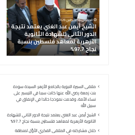
ش
ا
خل
ي
ل
بالجامع
ال
خ
م
الخميس, 6 أغسطس 2026
أ
ش
نت زمعة رضي
الشيخ أيمن عبد الغني يعتمد نتيجة
(ا
ي
ا
 التيسير على
الدور الثاني للشهادة الثانوية
ال
م
ر
ذجا خالدا
الأزهرية لمعاهد فلسطين بنسبة
لت
ن
ك
ه
نجاح 97.7%
لت
ع
ت
ب
ه
د
ف
ا
ي
ل
ا
غ
ل
ملتقى السيرة النبوية بالجامع الأزهر: السيدة سودة
ن
م
بنت زمعة رضي الله عنها كانت سببا في التيسير على
ي
ل
نساء الأمة، وقدمت نموذجا خالدا في الإنفاق في
ي
ت
سبيل الله
ع
ق
ت
ى
الشيخ أيمن عبد الغني يعتمد نتيجة الدور الثاني للشهادة
م
ا
الثانوية الأزهرية لمعاهد فلسطين بنسبة نجاح 97.7%
د
ل
خلال مشاركته في الملتقى الفكري الأوَّل لمنطقة
ن
ف