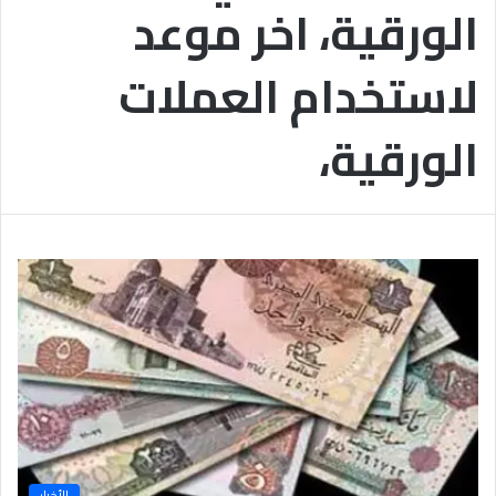
الورقية، اخر موعد
ب
يَّ
ة
ة
ن
ا
لاستخدام العملات
ج
ل
ا
إ
ح
ي
الورقية،
9
م
7
ا
.
ن
7
يَّ
%
ة
و
ا
ل
أ
خ
ل
ا
ق
يَّ
ة
ح
الأخبار