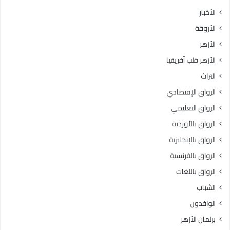
ث
ط
الأخبار
ا
ق
الأروقة
ن
ة
ي
و
الأزهر
ل
ع
الأزهر قلب أفريقيا
ل
ظ
ش
ا
التراث
ه
ل
الرواق الإقتصادي
ا
م
د
ن
الرواق التعليمي
ة
و
الرواق بالأوردية
ا
ف
ل
الرواق بالإنجليزية
يَّ
ث
ة
الرواق بالفرنسية
ا
.
الرواق باللغات
ن
.
و
أ
الشباب
ي
م
الوافدون
ة
ي
ا
ن
برلمان الأزهر
ل
(