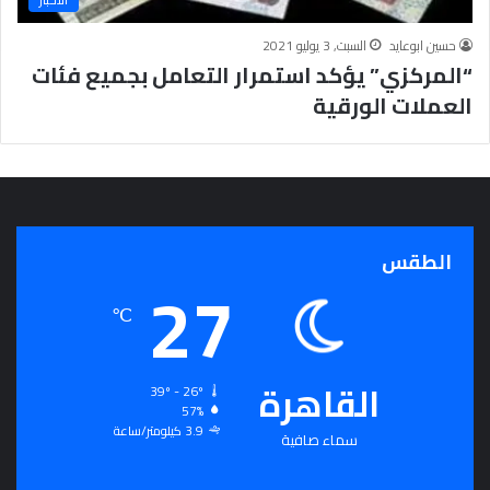
ج
ر
حسين ابوعايد
السبت, 3 يوليو 2021
أ
“المركزي” يؤكد استمرار التعامل بجميع فئات
س
العملات الورقية
ا
س
ل
ت
ح
ق
ي
الطقس
27
ق
ا
℃
ل
سِّ
ل
القاهرة
م
39º - 26º
ا
57%
3.9 كيلومتر/ساعة
ل
سماء صافية
م
ج