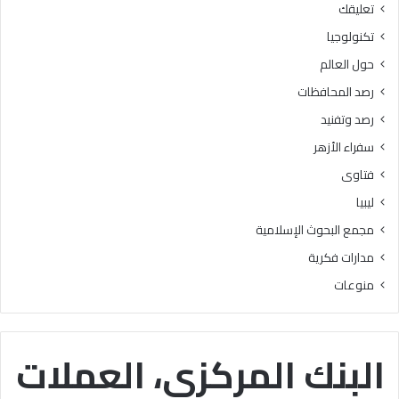
تعليقك
أ
ا
ز
ل
تكنولوجيا
ه
ب
حول العالم
ر
ح
ي
و
رصد المحافظات
ة
ث
رصد وتفنيد
ل
ا
م
ل
سفراء الأزهر
ع
إ
فتاوى
ا
س
ه
ل
ليبيا
د
ا
مجمع البحوث الإسلامية
ف
م
ل
يَّ
مدارات فكرية
س
ة
منوعات
ط
)
ي
:
ن
ا
ب
ل
البنك المركزي، العملات
ن
هُ
س
و