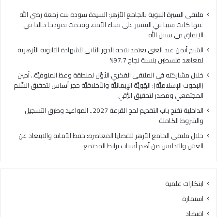
ا
ي
ل
ا
ملتقى السيرة النبوية بالجامع الأزهر: السيدة سودة بنت زمعة رضي الله
غ
ل
عنها كانت سببا في التيسير على نساء الأمة، وقدمت نموذجا خالدا في
ن
م
الإنفاق في سبيل الله
ي
ل
الشيخ أيمن عبد الغني يعتمد نتيجة الدور الثاني للشهادة الثانوية الأزهرية
ي
ت
لمعاهد فلسطين بنسبة نجاح 97.7%
ع
ق
ت
ى
خلال مشاركته في الملتقى الفكري الأوَّل لمنطقة وعظ المنوفيَّة.. أمين
م
ا
(البحوث الإسلاميَّة): الهُويَّة الإيمانيَّة والأخلاقيَّة حجر أساس لتحقيق السِّلم
د
ل
المجتمعي ومصدر لتحقيق الرُّقي
ن
ف
الداخلية تفتح باب التقديم لحج القرعة 2027.. المواعيد وطرق التسجيل
ت
ك
والشروط الكاملة
ي
ر
ج
ي
خلال ملتقى الجامع الأزهر للقضايا المعاصرة: حفظ الأمانة والابتعاد عن
ة
ا
الغش والتدليس من أهم أسباب ترابط المجتمع
ا
ل
ل
أ
د
وَّ
ابتكارات علمية
و
ل
ر
ل
استمارة
ا
م
اقتصاد
ل
ن