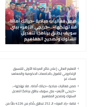
ن
ف
ف
ة
ع
«
الأحد, 9 أغسطس 2026
ا
ز
تائج المرحلة
ضمن فعاليات مبادرة «حياتك أمانة..
ل
ا
روني للقبول
فلا تهلكها».. «خريجي الأزهر» ببني
ي
د
والمعاهد
سويف يطلق برنامجًا لتعديل
ا
ا
السلوك وتصحيح المفاهيم
ال
ت
ل
م
ع
ب
ز
ا
ة
د
»
ر
ا
التعليم العالي: إعلان نتائج المرحلة الأولى للتنسيق
ة
ل
الإلكتروني للقبول بالجامعات الحكومية والمعاهد
«
ـ
مساء غدٍ
ح
2
ي
5
ضمن فعاليات مبادرة «حياتك أمانة.. فلا تهلكها»..
ا
2
«خريجي الأزهر» ببني سويف يطلق برنامجًا لتعديل
ت
ت
السلوك وتصحيح المفاهيم
ك
ن
قافة «زاد العزة» الـ 252 تنطلق بأكثر من 4226 طنًا من
أ
ط