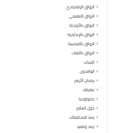
ي
س
الرواق الإقتصادي
ج
ا
ي
ع
الرواق التعليمي
ا
د
الرواق بالأوردية
ل
ا
أ
ت
الرواق بالإنجليزية
ز
ا
الرواق بالفرنسية
ه
ل
ر
إ
الرواق باللغات
»
ن
الشباب
ب
س
ب
ا
الوافدون
ن
ن
برلمان الأزهر
ي
ي
س
ة
تعليقك
و
إ
تكنولوجيا
ي
ل
ف
ى
حول العالم
ي
ق
رصد المحافظات
ط
ط
ل
ا
رصد وتفنيد
ق
ع