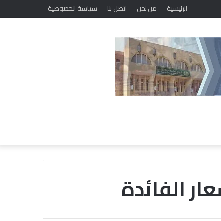
ضمن فعاليات مبادرة «حياتك أمانة.. فلا تهلكها».. «خريجي الأزهر» ببني سويف يطلق برنامجًا لتعديل السلوك وتصحيح المفاهيم
الرئيسية
من نحن
اتصل بنا
سياسة الخصوصية
ار الفائدة
م
ع