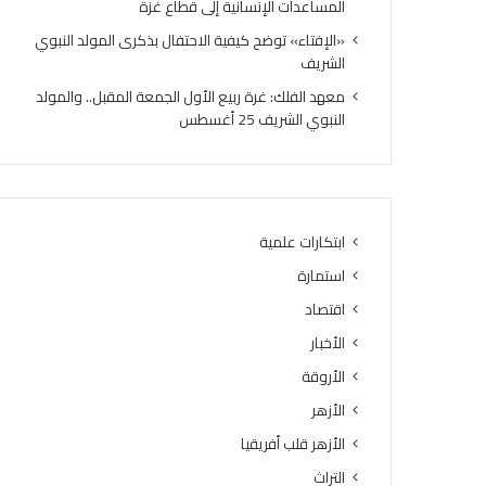
المساعدات الإنسانية إلى قطاع غزة
م
ل
ا
ق
«الإفتاء» توضح كيفية الاحتفال بذكرى المولد النبوي
ن
ب
الشريف
ة
أ
معهد الفلك: غرة ربيع الأول الجمعة المقبل.. والمولد
.
ك
النبوي الشريف 25 أغسطس
.
ث
ف
ر
ل
م
ا
ن
ت
4
ه
2
ابتكارات علمية
ل
2
استمارة
ك
6
ه
ط
اقتصاد
ا
نً
الأخبار
»
ا
.
الأروقة
م
.
ن
الأزهر
«
ا
الأزهر قلب أفريقيا
خ
ل
ر
م
التراث