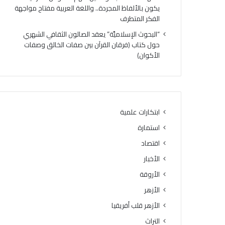
ه
ي
يكون بالألفاظ المجردة.. واللغة العربية مفتاح مواجهة
ر
و
الفكر المتطرف
ي
ا
“البحوث الإسلاميَّة” يعقد الصالون الثقافي الشهري
ج
ص
حول كتاب (فرقان القرآن بين صفات الخالق وصفات
د
ل
الأكوان)
ي
ف
د
ع
ل
ا
ت
ل
ر
ي
س
ا
ابتكارات علمية
ي
ت
استمارة
خ
ب
إ
ر
اقتصاد
ت
ن
الأخبار
ق
ا
ا
الأروقة
م
ن
ج
الأزهر
ت
ه
الأزهر قلب أفريقيا
ل
ا
ا
ل
التراث