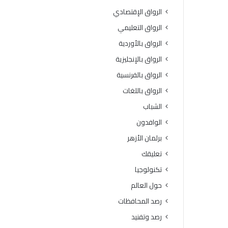
و
ت
الرواق الإقتصادي
ة
د
ا
ر
الرواق التعليمي
ل
ي
الرواق بالأوردية
ق
ب
ر
ي
الرواق بالإنجليزية
آ
“
الرواق بالفرنسية
ن
ر
ا
ك
الرواق باللغات
ل
ا
الشباب
ك
ئ
ر
ز
الوافدون
ي
ا
برلمان الأزهر
م
ل
ل
و
تعليقك
ت
ع
تكنولوجيا
ل
ي
ا
”
حول العالم
م
رصد المحافظات
ي
ذ
رصد وتفنيد
ا