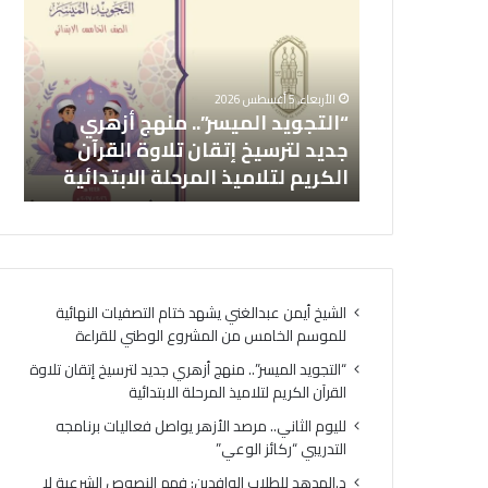
ل
ي
ت
و
ج
م
و
ا
يشهد ختام
الأربعاء, 5 أغسطس 2026
ي
ل
موسم
“التجويد الميسر”.. منهج أزهري
لل
د
ث
لوطني
جديد لترسيخ إتقان تلاوة القرآن
فع
ا
ا
الكريم لتلاميذ المرحلة الابتدائية
ال
ل
ن
م
ي
ي
.
س
.
ر
م
”
ر
الشيخ أيمن عبدالغني يشهد ختام التصفيات النهائية
.
ص
للموسم الخامس من المشروع الوطني للقراءة
.
د
م
ا
“التجويد الميسر”.. منهج أزهري جديد لترسيخ إتقان تلاوة
ن
ل
القرآن الكريم لتلاميذ المرحلة الابتدائية
ه
أ
لليوم الثاني.. مرصد الأزهر يواصل فعاليات برنامجه
ج
ز
التدريبي “ركائز الوعي”
أ
ه
ز
ر
د.الهدهد للطلاب الوافدين: فهم النصوص الشرعية لا