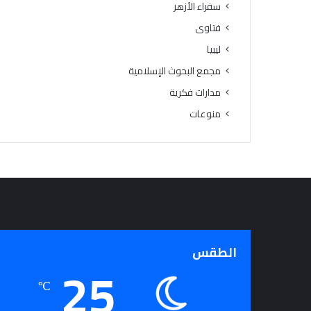
سفراء الأزهر
ل
م
فتاوى
ر
ليبيا
ح
ل
مجمع البحوث الإسلامية
ة
مدارات فكرية
ا
منوعات
ل
ا
ب
ت
د
ا
ئ
ي
ة
الطقس
25
℃