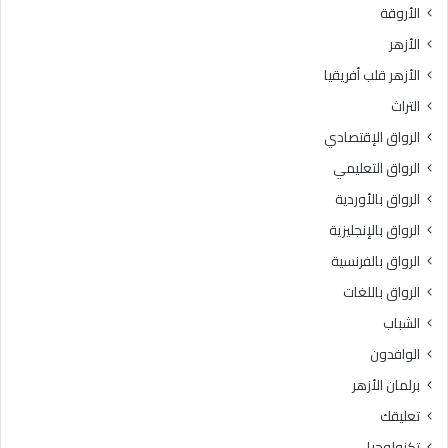
الأروقة
ن
:
ش
ف
الأزهر
ر
ق
الأزهر قلب أفريقيا
ا
ه
ل
ا
التراث
ش
ل
الرواق الإقتصادي
ا
م
ئ
ع
الرواق التعليمي
ع
ا
الرواق بالأوردية
ا
م
ت
الرواق بالإنجليزية
ل
ع
ا
الرواق بالفرنسية
ب
ت
الرواق باللغات
ر
.
م
.
الشباب
و
أ
الوافدون
ا
ح
ق
ك
برلمان الأزهر
ع
ا
تعليقك
ا
م
ل
ا
تكنولوجيا