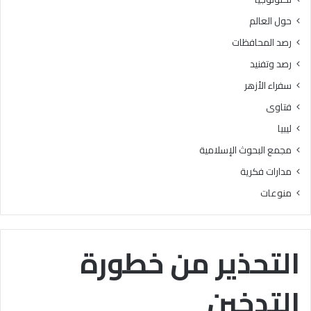
ت
ل
حول العالم
و
ح
ا
و
رصد المحافظات
ص
ا
رصد وتفنيد
ل
ل
ة
سفراء الأزهر
“
فتاوى
ر
ؤ
ليبيا
ي
مجمع البحوث الإسلامية
ة
ف
مدارات فكرية
ق
منوعات
ه
ي
ة
”
التحذير من خطورة
التدخين