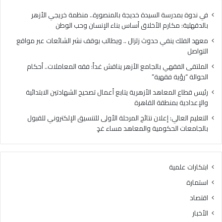
ي
ي
ح
ب
في ندوة بمدرسة السيدة خديجة بالمنصورة.. منظمة خريجي الأزهر
د
ا
بالدقهلية: مكارم الأخلاق أساس بناء الإنسان وحب الوطن
و
ل
معهد الفلك ينفي حدوث زلزال .. ويطالب بوقف نشر الشائعات عبر مواقع
ث
ج
التواصل
ز
ا
ل
م
الملتقى الفقهي بالجامع الأزهر يناقش غداً: فقه المعاملات.. أحكام
ز
ع
الحوالة “رؤية فقهية”
ا
ا
رئيس قطاع المعاهد الأزهرية يتابع أعمال تصحيح الشهادتين الابتدائية
ل
ل
والإعدادية بمنطقة القاهرة
.
أ
.
ز
التعليم العالي: إعلان نتائج المرحلة الأولى للتنسيق الإلكتروني للقبول
و
ه
بالجامعات الحكومية والمعاهد مساء غدٍ
ي
ر
ط
ي
ا
ن
ابتكارات علمية
ل
ا
ب
ق
استمارة
ب
ش
اقتصاد
و
غ
ق
د
الأخبار
ف
اً