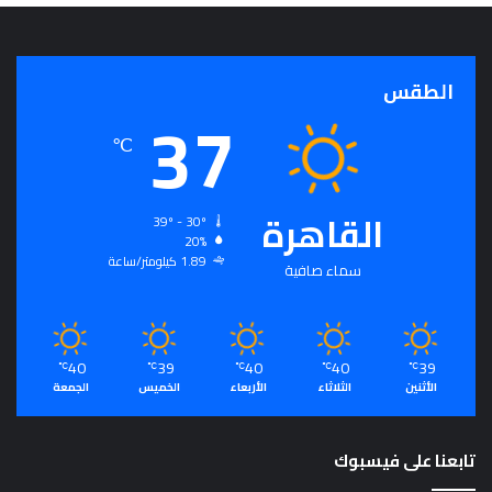
الطقس
37
℃
القاهرة
39º - 30º
20%
1.89 كيلومتر/ساعة
سماء صافية
40
39
40
40
39
℃
℃
℃
℃
℃
الأثنين
الثلاثاء
الأربعاء
الخميس
الجمعة
تابعنا على فيسبوك