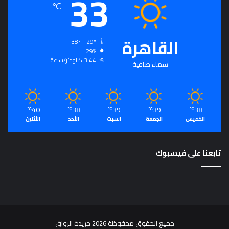
33
℃
القاهرة
38º - 29º
29%
3.44 كيلومتر/ساعة
سماء صافية
40
38
39
39
38
℃
℃
℃
℃
℃
الخميس
الجمعة
السبت
الأحد
الأثنين
تابعنا على فيسبوك
جميع الحقوق محفوظة 2026 جريدة الرواق