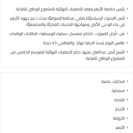
ز
ا
»
ل
رئيس جامعة الأزهر يتفقد التصفيات النهائية للمشروع الوطني للقراءة
.
ح
أمين (البحوث الإسلاميَّة) يلتقي محافظ المنوفيَّة لبحث دعم جهود الأزهر
.
ر
في بناء الوعي الدِّيني ومواجهة التحديات الفكريَّة والمجتمعيَّة
ا
ا
خ
ر
من «أرض الفيروز».. اختتام معسكر «سفراء الوسطية» للطالبات الوافدات
ت
ة
طقس اليوم شديد الحرارة نهارا.. والعظمي 43 درجة
ت
ن
ا
ه
الشيخ أيمن عبدالغني يشهد ختام التصفيات النهائية للموسم الخامس من
م
ا
المشروع الوطني للقراءة
م
ر
ع
ا
س
.
ابتكارات علمية
ك
.
ر
و
استمارة
«
ا
اقتصاد
س
ل
ف
ع
الأخبار
ر
ظ
الأروقة
ا
م
ء
ي
الأزهر
ا
4