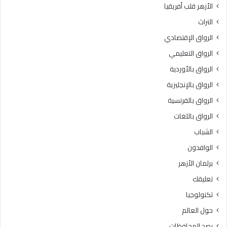
الأزهر قلب أفريقيا
ل
3
و
د
التراث
س
ر
الرواق الإقتصادي
ط
ج
ي
ة
الرواق التعليمي
ة
الرواق بالأوردية
»
ل
الرواق بالإنجليزية
ل
الرواق بالفرنسية
ط
الرواق باللغات
ا
ل
الشباب
ب
الوافدون
ا
ت
برلمان الأزهر
ا
تعليقك
ل
و
تكنولوجيا
ا
حول العالم
ف
د
رصد المحافظات