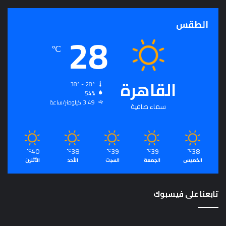
الطقس
28
℃
القاهرة
38º - 28º
54%
3.49 كيلومتر/ساعة
سماء صافية
40
38
39
39
38
℃
℃
℃
℃
℃
الخميس
الجمعة
السبت
الأحد
الأثنين
تابعنا على فيسبوك