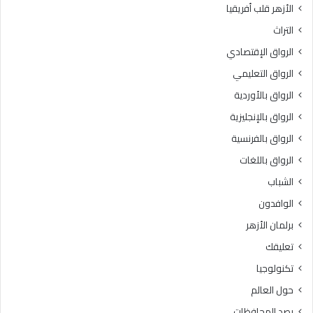
الأزهر قلب أفريقيا
3
ل
د
ن
التراث
ر
ه
الرواق الإقتصادي
ج
ا
ة
ئ
الرواق التعليمي
ي
الرواق بالأوردية
ة
الرواق بالإنجليزية
ل
ل
الرواق بالفرنسية
م
الرواق باللغات
و
س
الشباب
م
الوافدون
ا
ل
برلمان الأزهر
خ
تعليقك
ا
م
تكنولوجيا
س
حول العالم
م
ن
رصد المحافظات