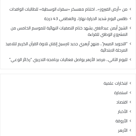
ا
ا
ل
ل
من «أرض الفيروز».. اختتام معسكر «سفراء الوسطية» للطالبات الوافدات
ح
غ
طقس اليوم شديد الحرارة نهارا.. والعظمي 43 درجة
ر
ن
ا
ي
الشيخ أيمن عبدالغني يشهد ختام التصفيات النهائية للموسم الخامس من
ر
ي
المشروع الوطني للقراءة
ة
ش
“التجويد الميسر”.. منهج أزهري جديد لترسيخ إتقان تلاوة القرآن الكريم لتلاميذ
ن
ه
المرحلة الابتدائية
ه
د
ا
خ
لليوم الثاني.. مرصد الأزهر يواصل فعاليات برنامجه التدريبي “ركائز الوعي”
ر
ت
ا
ا
.
م
ابتكارات علمية
.
ا
و
ل
استمارة
ا
ت
اقتصاد
ل
ص
ع
ف
الأخبار
ظ
ي
الأروقة
م
ا
ي
ت
الأزهر
4
ا