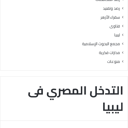
ا
رصد وتفنيد
ل
م
سفراء الأزهر
ش
فتاوى
ر
و
ليبيا
ع
مجمع البحوث الإسلامية
ا
ل
مدارات فكرية
و
منوعات
ط
ن
ي
ل
التدخل المصري فى
ل
ق
ليبيا
ر
ا
ء
ة