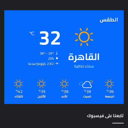
ج
ر
أ
الطقس
32
س
ا
℃
س
ل
ت
القاهرة
ح
38º - 29º
29%
ق
2.82 كيلومتر/ساعة
ي
سماء صافية
ق
ا
ل
سِّ
42
39
38
38
38
℃
℃
℃
℃
℃
ل
الجمعة
السبت
الأحد
الأثنين
الثلاثاء
م
ا
ل
تابعنا على فيسبوك
م
ج