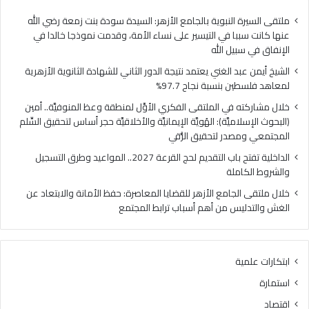
ا
ي
ل
ا
ملتقى السيرة النبوية بالجامع الأزهر: السيدة سودة بنت زمعة رضي الله
غ
ل
عنها كانت سببا في التيسير على نساء الأمة، وقدمت نموذجا خالدا في
ن
م
الإنفاق في سبيل الله
ي
ل
الشيخ أيمن عبد الغني يعتمد نتيجة الدور الثاني للشهادة الثانوية الأزهرية
ي
ت
لمعاهد فلسطين بنسبة نجاح 97.7%
ع
ق
ت
ى
خلال مشاركته في الملتقى الفكري الأوَّل لمنطقة وعظ المنوفيَّة.. أمين
م
ا
(البحوث الإسلاميَّة): الهُويَّة الإيمانيَّة والأخلاقيَّة حجر أساس لتحقيق السِّلم
د
ل
المجتمعي ومصدر لتحقيق الرُّقي
ن
ف
الداخلية تفتح باب التقديم لحج القرعة 2027.. المواعيد وطرق التسجيل
ت
ك
والشروط الكاملة
ي
ر
ج
ي
خلال ملتقى الجامع الأزهر للقضايا المعاصرة: حفظ الأمانة والابتعاد عن
ة
ا
الغش والتدليس من أهم أسباب ترابط المجتمع
ا
ل
ل
أ
د
وَّ
ابتكارات علمية
و
ل
ر
ل
استمارة
ا
م
اقتصاد
ل
ن