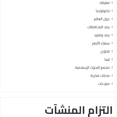
تعليقك
أ
ا
ز
ل
تكنولوجيا
ه
ب
حول العالم
ر
ح
ي
و
رصد المحافظات
ة
ث
رصد وتفنيد
ل
ا
م
ل
سفراء الأزهر
ع
إ
فتاوى
ا
س
ه
ل
ليبيا
د
ا
مجمع البحوث الإسلامية
ف
م
ل
يَّ
مدارات فكرية
س
ة
منوعات
ط
)
ي
:
ن
ا
ب
ل
التزام المنشآت
ن
هُ
س
و