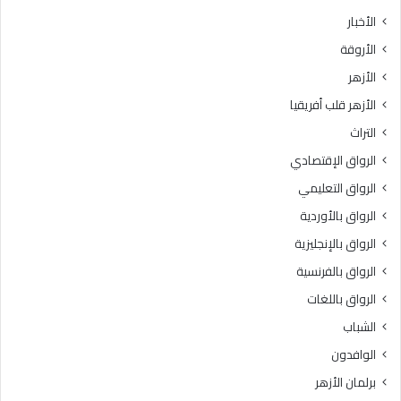
ث
ط
الأخبار
ا
ق
الأروقة
ن
ة
ي
و
الأزهر
ل
ع
الأزهر قلب أفريقيا
ل
ظ
ش
ا
التراث
ه
ل
الرواق الإقتصادي
ا
م
د
ن
الرواق التعليمي
ة
و
الرواق بالأوردية
ا
ف
ل
الرواق بالإنجليزية
يَّ
ث
ة
الرواق بالفرنسية
ا
.
الرواق باللغات
ن
.
و
أ
الشباب
ي
م
الوافدون
ة
ي
ا
ن
برلمان الأزهر
ل
(