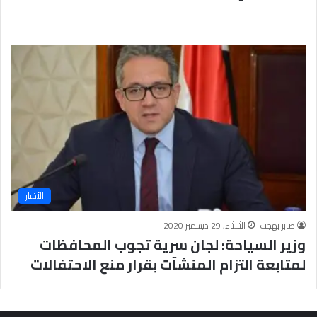
ب
يَّ
ة
ة
ن
ا
ج
ل
ا
إ
ح
ي
9
م
7
ا
.
ن
7
يَّ
%
ة
و
ا
الأخبار
ل
أ
صابر بهجت
الثلاثاء, 29 ديسمبر 2020
خ
وزير السياحة: لجان سرية تجوب المحافظات
ل
ا
لمتابعة التزام المنشآت بقرار منع الاحتفالات
ق
يَّ
ة
ح