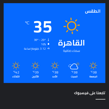
الطقس
35
℃
القاهرة
38º - 29º
16%
3.12 كيلومتر/ساعة
سماء صافية
42
39
38
38
38
℃
℃
℃
℃
℃
الجمعة
السبت
الأحد
الأثنين
الثلاثاء
تابعنا على فيسبوك