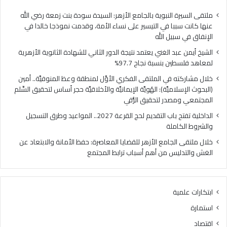
ي
ب
ا
ا
ملتقى السيرة النبوية بالجامع الأزهر: السيدة سودة بنت زمعة رضي الله
ل
ب
عنها كانت سببا في التيسير على نساء الأمة، وقدمت نموذجا خالدا في
م
ا
الإنفاق في سبيل الله
ل
ل
الشيخ أيمن عبد الغني يعتمد نتيجة الدور الثاني للشهادة الثانوية الأزهرية
ت
ت
لمعاهد فلسطين بنسبة نجاح 97.7%
ق
ق
ى
د
خلال مشاركته في الملتقى الفكري الأوَّل لمنطقة وعظ المنوفيَّة.. أمين
ا
ي
(البحوث الإسلاميَّة): الهُويَّة الإيمانيَّة والأخلاقيَّة حجر أساس لتحقيق السِّلم
ل
م
المجتمعي ومصدر لتحقيق الرُّقي
ف
ل
الداخلية تفتح باب التقديم لحج القرعة 2027.. المواعيد وطرق التسجيل
ك
ح
والشروط الكاملة
ر
ج
ي
ا
خلال ملتقى الجامع الأزهر للقضايا المعاصرة: حفظ الأمانة والابتعاد عن
ا
ل
الغش والتدليس من أهم أسباب ترابط المجتمع
ل
ق
أ
ر
وَّ
ع
ابتكارات علمية
ل
ة
ل
2
استمارة
م
0
اقتصاد
ن
2