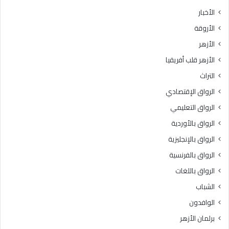
ط
7
الأخبار
ق
.
الأروقة
ة
.
و
ا
الأزهر
ع
ل
الأزهر قلب أفريقيا
ظ
م
ا
و
التراث
ل
ا
الرواق الإقتصادي
م
ع
ن
ي
الرواق التعليمي
و
د
الرواق بالأوردية
ف
و
يَّ
الرواق بالإنجليزية
ط
ة
ر
الرواق بالفرنسية
.
ق
الرواق باللغات
.
ا
أ
ل
الشباب
م
ت
الوافدون
ي
س
ن
ج
برلمان الأزهر
(
ي