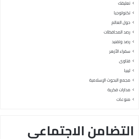
تعليقك
ا
ل
ل
و
تكنولوجيا
ب
ا
حول العالم
ح
ل
و
ش
رصد المحافظات
ث
ر
رصد وتفنيد
ا
و
ل
ط
سفراء الأزهر
إ
ا
فتاوى
س
ل
ل
ك
ليبيا
ا
ا
مجمع البحوث الإسلامية
م
م
يَّ
ل
مدارات فكرية
ة
ة
منوعات
)
:
ا
ل
التضامن الاجتماعى
هُ
و