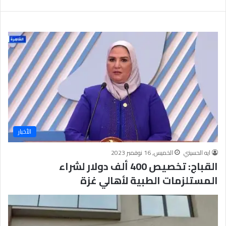
يَّ
ة
ا
ل
إ
ي
م
ا
ن
يَّ
ة
و
ا
الأخبار
ل
أ
ايه الحسيني
الخميس, 16 نوفمبر 2023
خ
القباج: تخصيص 400 ألف دولار لشراء
ل
المستلزمات الطبية لأهالي غزة
ا
ق
يَّ
ة
ح