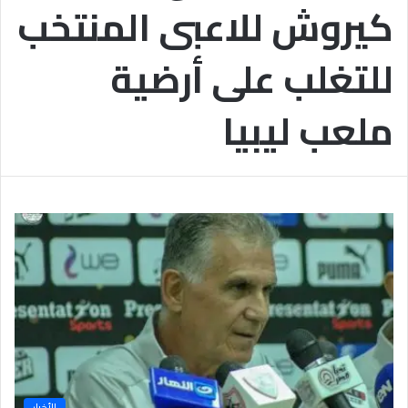
كيروش للاعبى المنتخب
ب
يَّ
ة
ة
ن
ا
للتغلب على أرضية
ج
ل
ا
إ
ح
ي
ملعب ليبيا
9
م
7
ا
.
ن
7
يَّ
%
ة
و
ا
ل
أ
خ
ل
ا
ق
يَّ
ة
ح
الأخبار