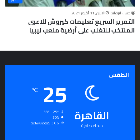
ج
ر
حسين ابوعايد
الإثنين, 11 أكتوبر 2021
أ
التمرير السريع تعليمات كيروش للاعبى
س
المنتخب للتغلب على أرضية ملعب ليبيا
ا
س
ل
ت
ح
ق
ي
الطقس
25
ق
ا
℃
ل
سِّ
ل
القاهرة
م
38º - 25º
ا
50%
3.06 كيلومتر/ساعة
ل
سماء صافية
م
ج