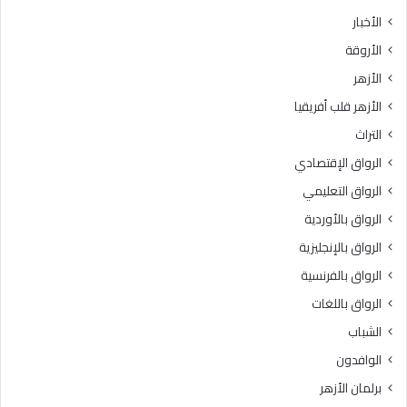
ث
ط
الأخبار
ا
ق
الأروقة
ن
ة
ي
و
الأزهر
ل
ع
الأزهر قلب أفريقيا
ل
ظ
ش
ا
التراث
ه
ل
الرواق الإقتصادي
ا
م
د
ن
الرواق التعليمي
ة
و
الرواق بالأوردية
ا
ف
ل
الرواق بالإنجليزية
يَّ
ث
ة
الرواق بالفرنسية
ا
.
الرواق باللغات
ن
.
و
أ
الشباب
ي
م
الوافدون
ة
ي
ا
ن
برلمان الأزهر
ل
(