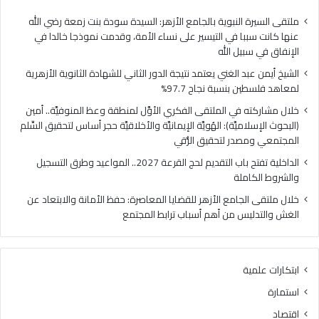
ا
ي
ل
ا
ملتقى السيرة النبوية بالجامع الأزهر: السيدة سودة بنت زمعة رضي الله
غ
ل
عنها كانت سببا في التيسير على نساء الأمة، وقدمت نموذجا خالدا في
ن
م
الإنفاق في سبيل الله
ي
ل
الشيخ أيمن عبد الغني يعتمد نتيجة الدور الثاني للشهادة الثانوية الأزهرية
ي
ت
لمعاهد فلسطين بنسبة نجاح 97.7%
ع
ق
ت
ى
خلال مشاركته في الملتقى الفكري الأوَّل لمنطقة وعظ المنوفيَّة.. أمين
م
ا
(البحوث الإسلاميَّة): الهُويَّة الإيمانيَّة والأخلاقيَّة حجر أساس لتحقيق السِّلم
د
ل
المجتمعي ومصدر لتحقيق الرُّقي
ن
ف
الداخلية تفتح باب التقديم لحج القرعة 2027.. المواعيد وطرق التسجيل
ت
ك
والشروط الكاملة
ي
ر
ج
ي
خلال ملتقى الجامع الأزهر للقضايا المعاصرة: حفظ الأمانة والابتعاد عن
ة
ا
الغش والتدليس من أهم أسباب ترابط المجتمع
ا
ل
ل
أ
د
وَّ
ابتكارات علمية
و
ل
ر
ل
استمارة
ا
م
اقتصاد
ل
ن