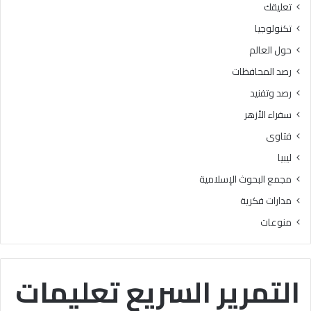
تعليقك
أ
ا
ز
ل
تكنولوجيا
ه
ب
حول العالم
ر
ح
ي
و
رصد المحافظات
ة
ث
رصد وتفنيد
ل
ا
م
ل
سفراء الأزهر
ع
إ
فتاوى
ا
س
ه
ل
ليبيا
د
ا
مجمع البحوث الإسلامية
ف
م
ل
يَّ
مدارات فكرية
س
ة
منوعات
ط
)
ي
:
ن
ا
ب
ل
التمرير السريع تعليمات
ن
هُ
س
و