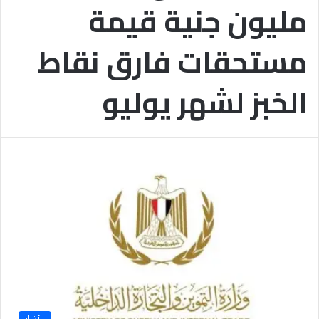
مليون جنية قيمة
ب
يَّ
ة
ة
ن
ا
مستحقات فارق نقاط
ج
ل
ا
إ
ح
ي
الخبز لشهر يوليو
9
م
7
ا
.
ن
7
يَّ
%
ة
و
ا
ل
أ
خ
ل
ا
ق
يَّ
ة
ح
الأخبار