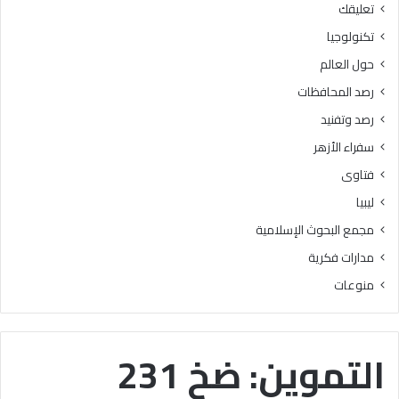
تعليقك
أ
ا
ز
ل
تكنولوجيا
ه
ب
حول العالم
ر
ح
ي
و
رصد المحافظات
ة
ث
رصد وتفنيد
ل
ا
م
ل
سفراء الأزهر
ع
إ
فتاوى
ا
س
ه
ل
ليبيا
د
ا
مجمع البحوث الإسلامية
ف
م
ل
يَّ
مدارات فكرية
س
ة
منوعات
ط
)
ي
:
ن
ا
ب
ل
التموين: ضخ 231
ن
هُ
س
و