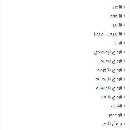
ث
ط
الأخبار
ا
ق
الأروقة
ن
ة
ي
و
الأزهر
ل
ع
الأزهر قلب أفريقيا
ل
ظ
ش
ا
التراث
ه
ل
الرواق الإقتصادي
ا
م
د
ن
الرواق التعليمي
ة
و
الرواق بالأوردية
ا
ف
ل
الرواق بالإنجليزية
يَّ
ث
ة
الرواق بالفرنسية
ا
.
الرواق باللغات
ن
.
و
أ
الشباب
ي
م
الوافدون
ة
ي
ا
ن
برلمان الأزهر
ل
(