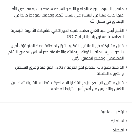
ا
ي
ل
ا
ملتقى السيرة النبوية بالجامع الأزهر: السيدة سودة بنت زمعة رضي الله
غ
ل
عنها كانت سببا في التيسير على نساء الأمة، وقدمت نموذجا خالدا في
ن
م
الإنفاق في سبيل الله
ي
ل
الشيخ أيمن عبد الغني يعتمد نتيجة الدور الثاني للشهادة الثانوية الأزهرية
ي
ت
لمعاهد فلسطين بنسبة نجاح 97.7%
ع
ق
ت
ى
خلال مشاركته في الملتقى الفكري الأوَّل لمنطقة وعظ المنوفيَّة.. أمين
م
ا
(البحوث الإسلاميَّة): الهُويَّة الإيمانيَّة والأخلاقيَّة حجر أساس لتحقيق السِّلم
د
ل
المجتمعي ومصدر لتحقيق الرُّقي
ن
ف
الداخلية تفتح باب التقديم لحج القرعة 2027.. المواعيد وطرق التسجيل
ت
ك
والشروط الكاملة
ي
ر
ج
ي
خلال ملتقى الجامع الأزهر للقضايا المعاصرة: حفظ الأمانة والابتعاد عن
ة
ا
الغش والتدليس من أهم أسباب ترابط المجتمع
ا
ل
ل
أ
د
وَّ
ابتكارات علمية
و
ل
ر
ل
استمارة
ا
م
اقتصاد
ل
ن