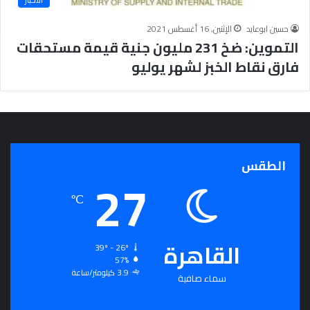
ج
ر
حسين ابوعايد
الإثنين, 16 أغسطس 2021
أ
التموين: ضخ 231 مليون جنية قيمة مستحقات
س
فارق نقاط الخبز لشهر يوليو
ا
س
ل
ت
ح
ق
ي
الطقس
27
ق
ا
℃
ل
سِّ
ل
القاهرة
م
39º - 26º
ا
57%
3.9 كيلومتر/ساعة
ل
سماء صافية
م
ج