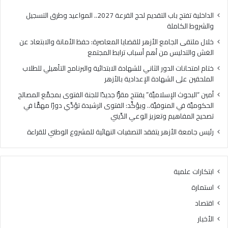
ا
ا
م
ل
الداخلية تفتح باب التقديم لحج القرعة 2027.. المواعيد وطرق التسجيل
ع
د
والشروط الكاملة
ا
و
خلال ملتقى الجامع الأزهر للقضايا المعاصرة: حفظ الأمانة والابتعاد عن
ل
ر
الغش والتدليس من أهم أسباب ترابط المجتمع
أ
ا
ز
ل
ختام امتحانات الدور الثاني للشهادة الابتدائية والبرنامج التأهيلي للطلاب
ه
ث
الملحقين على الشهادة الإعدادية بالأزهر
ر
ا
أمين “البحوث الإسلاميَّة” يفتتح مقرًّا جديدًا للجنة الفتوى بمجمَّع المصالح
ل
ن
الحكوميَّة في المنوفيَّة.. ويؤكِّد: الفتوى الرشيدة تؤدِّي دورًا مهمًّا في
ل
ي
تصحيح المفاهيم وتعزيز الوعي الدِّيني
ق
ل
ض
ل
رئيس جامعة الأزهر يتفقد التصفيات النهائية للمشروع الوطني للقراءة
ا
ش
ي
ه
ا
ا
ابتكارات علمية
ا
د
ل
ة
استمارة
م
ا
اقتصاد
ع
ل
ا
ا
الأخبار
ص
ب