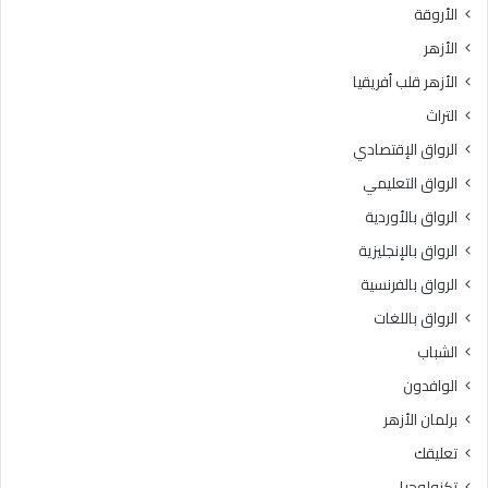
الأروقة
ر
ت
ة
د
الأزهر
:
ا
الأزهر قلب أفريقيا
ح
ئ
ف
ي
التراث
ظ
ة
الرواق الإقتصادي
ا
و
ل
ا
الرواق التعليمي
أ
ل
الرواق بالأوردية
م
ب
ا
الرواق بالإنجليزية
ر
ن
ن
الرواق بالفرنسية
ة
ا
الرواق باللغات
و
م
ا
ج
الشباب
ل
ا
الوافدون
ا
ل
ب
ت
برلمان الأزهر
ت
أ
تعليقك
ع
ه
ا
ي
تكنولوجيا