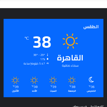
الطقس
38
℃
القاهرة
38º - 29º
11%
5.47 كيلومتر/ساعة
سماء صافية
39
38
39
38
36
℃
℃
℃
℃
℃
الخميس
الجمعة
السبت
الأحد
الأثنين
تابعنا على فيسبوك