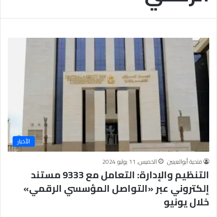
س
ش
ب
ه
ا
ا
ب
د
ت
ة
ر
ا
ا
ل
ب
إ
ط
ع
ا
د
ل
ا
م
د
ج
ي
ت
ة
الأخبار
م
ب
ع
ا
فتحية أبوالعينين
الخميس, 11 يوليو 2024
ل
التنظيم والإدارة: التعامل مع 9333 مستند
أ
إلكتروني عبر «التواصل المؤسسي الرقمي»
ز
ه
خلال يونيو
ر