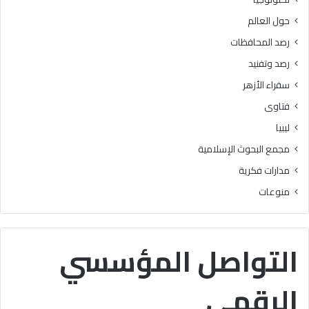
د
ل
حول العالم
ع
ي
ن
ل
رصد المحافظات
ا
ل
رصد وتفنيد
ل
ط
غ
ل
سفراء الأزهر
ش
ا
فتاوى
و
ب
ا
ا
ليبيا
ل
ل
مجمع البحوث الإسلامية
ت
م
د
ل
مدارات فكرية
ل
ح
منوعات
ي
ق
س
ي
م
ن
ن
ع
التواصل المؤسسي
أ
ل
ه
ى
الرقمي
م
ا
أ
ل