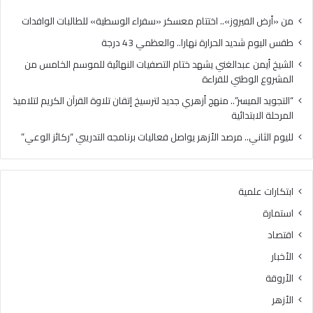
ا
ا
ل
ل
من «أرض الفيروز».. اختتام معسكر «سفراء الوسطية» للطالبات الوافدات
ح
غ
طقس اليوم شديد الحرارة نهارا.. والعظمي 43 درجة
ر
ن
ا
ي
الشيخ أيمن عبدالغني يشهد ختام التصفيات النهائية للموسم الخامس من
ر
ي
المشروع الوطني للقراءة
ة
ش
“التجويد الميسر”.. منهج أزهري جديد لترسيخ إتقان تلاوة القرآن الكريم لتلاميذ
ن
ه
المرحلة الابتدائية
ه
د
ا
خ
لليوم الثاني.. مرصد الأزهر يواصل فعاليات برنامجه التدريبي “ركائز الوعي”
ر
ت
ا
ا
.
م
ابتكارات علمية
.
ا
و
ل
استمارة
ا
ت
اقتصاد
ل
ص
ع
ف
الأخبار
ظ
ي
الأروقة
م
ا
ي
ت
الأزهر
4
ا