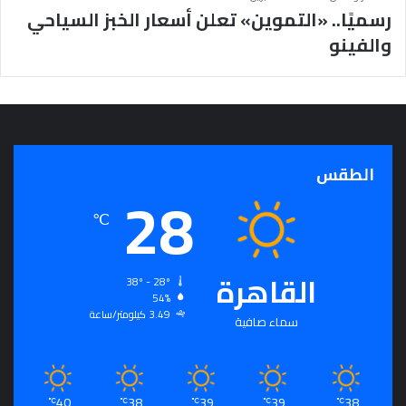
رسميًا.. «التموين» تعلن أسعار الخبز السياحي
والفينو
الطقس
28
℃
القاهرة
38º - 28º
54%
3.49 كيلومتر/ساعة
سماء صافية
40
38
39
39
38
℃
℃
℃
℃
℃