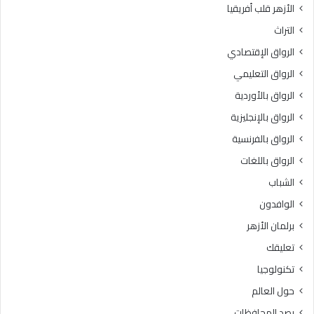
الأزهر قلب أفريقيا
3
ل
د
ن
التراث
ر
ه
الرواق الإقتصادي
ج
ا
ة
ئ
الرواق التعليمي
ي
الرواق بالأوردية
ة
الرواق بالإنجليزية
ل
ل
الرواق بالفرنسية
م
الرواق باللغات
و
س
الشباب
م
الوافدون
ا
ل
برلمان الأزهر
خ
تعليقك
ا
م
تكنولوجيا
س
حول العالم
م
ن
رصد المحافظات