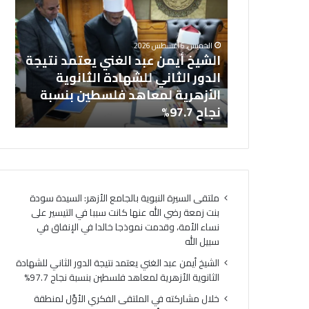
ش
ا
خل
ي
ل
بالجامع
ال
خ
م
الخميس, 6 أغسطس 2026
أ
ش
نت زمعة رضي
الشيخ أيمن عبد الغني يعتمد نتيجة
(ا
ي
ا
 التيسير على
الدور الثاني للشهادة الثانوية
ال
م
ر
ذجا خالدا
الأزهرية لمعاهد فلسطين بنسبة
لت
ن
ك
ه
نجاح 97.7%
لت
ع
ت
ب
ه
د
ف
ا
ي
ل
ا
غ
ل
ملتقى السيرة النبوية بالجامع الأزهر: السيدة سودة
ن
م
بنت زمعة رضي الله عنها كانت سببا في التيسير على
ي
ل
نساء الأمة، وقدمت نموذجا خالدا في الإنفاق في
ي
ت
سبيل الله
ع
ق
ت
ى
الشيخ أيمن عبد الغني يعتمد نتيجة الدور الثاني للشهادة
م
ا
الثانوية الأزهرية لمعاهد فلسطين بنسبة نجاح 97.7%
د
ل
خلال مشاركته في الملتقى الفكري الأوَّل لمنطقة
ن
ف