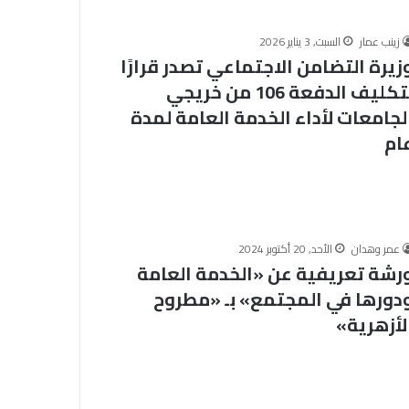
ا
ل
زينب عمار
السبت, 3 يناير 2026
م
زيرة التضامن الاجتماعي تصدر قرارًا
الخميس, 6 أغسطس 2026
ل
خلال ملتقى الجامع الأزهر للقضايا
بتكليف الدفعة 106 من خريجي
ت
التقديم لحج
المعاصرة: حفظ الأمانة والابتعاد عن
ق
لجامعات لأداء الخدمة العامة لمدة
.. المواعيد وطرق
الغش والتدليس من أهم أسباب
ى
ام
لكاملة
ترابط المجتمع
ا
ل
ج
ا
م
ع
عمر وهدان
الأحد, 20 أكتوبر 2024
ا
رشة تعريفية عن «الخدمة العامة
ل
دورها في المجتمع» بـ «مطروح
أ
لأزهرية»
ز
ه
ر
ل
ل