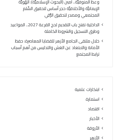
وعظ المنوفيَّة.. أمين (البحوث الإسلاميَّة): الهُويَّة
ت
ك
الإيمانيَّة والأخلاقيَّة حجر أساس لتحقيق السِّلم
ي
ر
المجتمعي ومصدر لتحقيق الرُّقي
ج
ي
ة
ا
الداخلية تفتح باب التقديم لحج القرعة 2027.. المواعيد
ا
ل
وطرق التسجيل والشروط الكاملة
ل
أ
خلال ملتقى الجامع الأزهر للقضايا المعاصرة: حفظ
د
وَّ
الأمانة والابتعاد عن الغش والتدليس من أهم أسباب
و
ل
ترابط المجتمع
ر
ل
ا
م
ل
ن
ث
ط
ا
ق
ن
ة
ابتكارات علمية
ي
و
استمارة
ل
ع
ل
ظ
اقتصاد
ش
ا
الأخبار
ه
ل
ا
الأروقة
م
د
ن
الأزهر