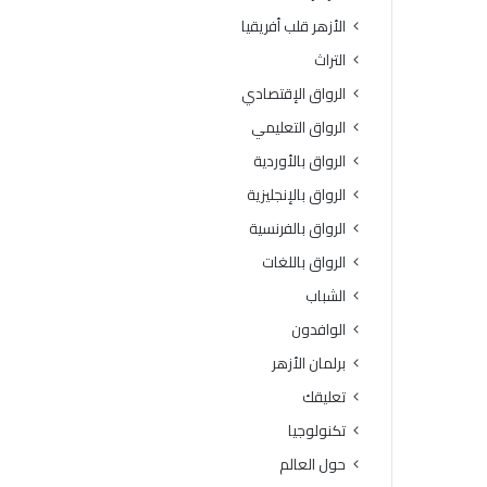
ة
و
الأزهر قلب أفريقيا
ا
ف
ل
يَّ
التراث
ث
ة
الرواق الإقتصادي
ا
.
ن
.
الرواق التعليمي
و
أ
الرواق بالأوردية
ي
م
ة
ي
الرواق بالإنجليزية
ا
ن
الرواق بالفرنسية
ل
(
أ
ا
الرواق باللغات
ز
ل
الشباب
ه
ب
ر
ح
الوافدون
ي
و
برلمان الأزهر
ة
ث
ل
ا
تعليقك
م
ل
تكنولوجيا
ع
إ
ا
س
حول العالم
ه
ل