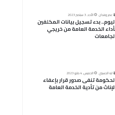
ا
ن
ة
عمر وهدان
الأحد, 3 سبتمبر 2023
و
ليوم.. بدء تسجيل بيانات المكلفين
ا
أداء الخدمة العامة من خريجي
ل
ا
لجامعات
ب
ت
ع
ا
د
ع
ن
ايه الحسيني
الخميس, 4 مايو 2023
ا
لحكومة تنفى صدور قرار بإعفاء
ل
لإناث من تأدية الخدمة العامة
غ
ش
و
ا
ل
ت