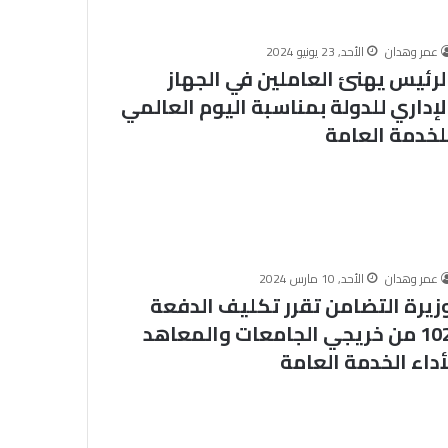
ق
ض
ا
عمر وهدان
الأحد, 23 يونيو 2024
لرئيس يهنئ العاملين في الجهاز
ي
ا
لإداري للدولة بمناسبة اليوم العالمي
ا
لخدمة العامة
ل
م
ع
ا
ص
ر
ة
عمر وهدان
الأحد, 10 مارس 2024
:
زيرة التضامن تقرر تكليف الدفعة
ح
ف
102 من خريجي الجامعات والمعاهد
ظ
أداء الخدمة العامة
ا
ل
أ
م