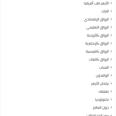
الأزهر قلب أفريقيا
ة
د
م
ا
التراث
ج
د
الرواق الإقتصادي
ا
ي
ن
ة
الرواق التعليمي
ي
ا
الرواق بالأوردية
ة
ل
ل
الرواق بالإنجليزية
أ
ل
ز
الرواق بالفرنسية
ط
ه
الرواق باللغات
ل
ر
ا
ي
الشباب
ب
ة
الوافدون
ا
.
ل
.
برلمان الأزهر
ح
و
تعليقك
ا
ر
ص
ئ
تكنولوجيا
ل
ي
حول العالم
ي
س
ن
ق
رصد المحافظات