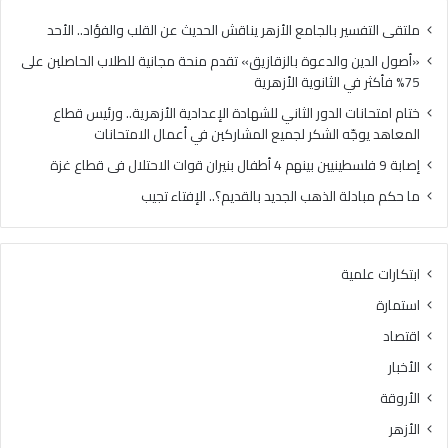
ل
ا
د
ل
ملتقى التفسير بالجامع الأزهر يناقش الحديث عن القلب والفؤاد.. الأحد
ع
د
«أصول الدين والدعوة بالزقازيق» تقدم منحة مجانية للطلاب الحاصلين على
و
و
75% فأكثر في الثانوية الأزهرية
ة
ر
ب
ا
ختام امتحانات الدور الثاني للشهادة الإعدادية الأزهرية.. ورئيس قطاع
ا
ل
المعاهد يوجّه الشكر لجميع المشاركين في أعمال الامتحانات
ل
ث
إصابة 9 فلسطينيين بينهم 4 أطفال بنيران قوات الاحتلال فى قطاع غزة
ز
ا
ق
ن
ما حكم مبادلة الذهب الجديد بالقديم؟.. الإفتاء تجيب
ا
ي
ز
ل
ي
ل
ابتكارات علمية
ق
ش
»
ه
استمارة
ت
ا
اقتصاد
ق
د
د
ة
الأخبار
م
ا
الأروقة
م
ل
ن
إ
الأزهر
ح
ع