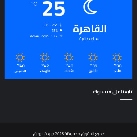
25
℃
م
ت
ح
القاهرة
ا
38º - 25º
78%
ن
3.72 كيلومتر/ساعة
ا
سماء صافية
ت
40
42
40
39
38
℃
℃
℃
℃
℃
الأحد
الأثنين
الثلاثاء
الأربعاء
الخميس
تابعنا على فيسبوك
جميع الحقوق محفوظة 2026 جريدة الرواق