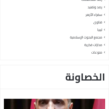
ع
ط
رصد وتفنيد
ل
ا
ى
ع
سفراء الأزهر
7
ا
فتاوى
5
ل
%
م
ليبيا
ف
ع
مجمع البحوث الإسلامية
أ
ا
ك
ه
مدارات فكرية
ث
د
منوعات
ر
ي
ف
و
ي
جّ
ا
ه
الخصاونة
ل
ا
ث
ل
ا
ش
ن
ك
و
ر
ي
ل
ة
ج