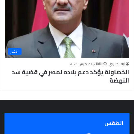
ا
م
ل
ي
أ
ع
ز
ا
ه
ل
ر
م
ي
ش
ة
ا
الأخبار
ر
ك
ايه الحسيني
الثلاثاء, 23 مارس 2021
ي
الخصاونة يؤكد دعم بلاده لمصر في قضية سد
ن
ف
النهضة
ي
أ
ع
م
ا
ل
ا
الطقس
ل
ا