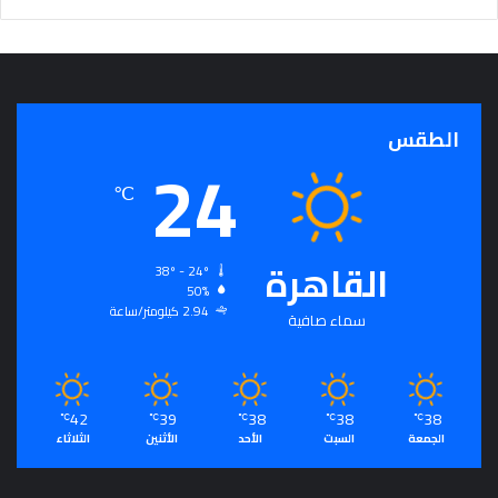
ج
ر
أ
س
ا
الطقس
س
24
ل
ت
℃
ح
ق
ي
القاهرة
38º - 24º
ق
50%
ا
2.94 كيلومتر/ساعة
سماء صافية
ل
سِّ
ل
م
42
39
38
38
38
ا
℃
℃
℃
℃
℃
الجمعة
السبت
الأحد
الأثنين
الثلاثاء
ل
م
ج