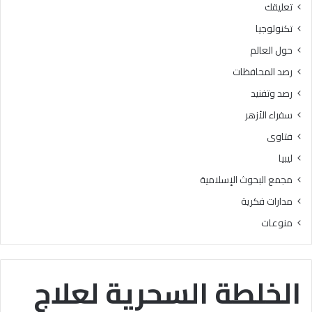
تعليقك
أ
ا
ز
ل
تكنولوجيا
ه
ب
حول العالم
ر
ح
ي
و
رصد المحافظات
ة
ث
رصد وتفنيد
ل
ا
م
ل
سفراء الأزهر
ع
إ
فتاوى
ا
س
ه
ل
ليبيا
د
ا
مجمع البحوث الإسلامية
ف
م
ل
يَّ
مدارات فكرية
س
ة
منوعات
ط
)
ي
:
ن
ا
ب
ل
الخلطة السحرية لعلاج
ن
هُ
س
و