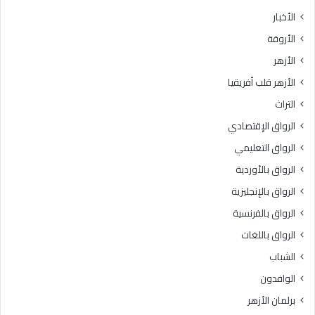
ث
ط
الأخبار
ا
ق
الأروقة
ن
ة
ي
و
الأزهر
ل
ع
الأزهر قلب أفريقيا
ل
ظ
ش
ا
التراث
ه
ل
الرواق الإقتصادي
ا
م
د
ن
الرواق التعليمي
ة
و
الرواق بالأوردية
ا
ف
ل
الرواق بالإنجليزية
يَّ
ث
ة
الرواق بالفرنسية
ا
.
الرواق باللغات
ن
.
و
أ
الشباب
ي
م
الوافدون
ة
ي
ا
ن
برلمان الأزهر
ل
(