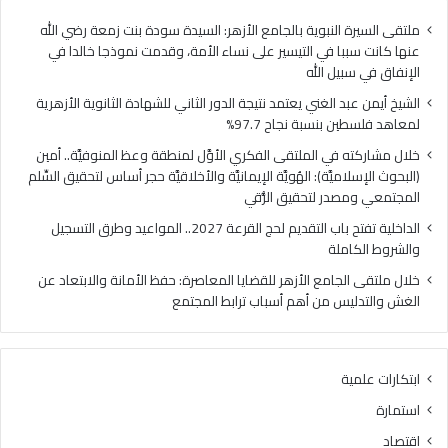
ا
ي
ل
ا
ملتقى السيرة النبوية بالجامع الأزهر: السيدة سودة بنت زمعة رضي الله
غ
ل
عنها كانت سببا في التيسير على نساء الأمة، وقدمت نموذجا خالدا في
ن
م
الإنفاق في سبيل الله
ي
ل
الشيخ أيمن عبد الغني يعتمد نتيجة الدور الثاني للشهادة الثانوية الأزهرية
ي
ت
لمعاهد فلسطين بنسبة نجاح 97.7%
ع
ق
ت
ى
خلال مشاركته في الملتقى الفكري الأوَّل لمنطقة وعظ المنوفيَّة.. أمين
م
ا
(البحوث الإسلاميَّة): الهُويَّة الإيمانيَّة والأخلاقيَّة حجر أساس لتحقيق السِّلم
د
ل
المجتمعي ومصدر لتحقيق الرُّقي
ن
ف
الداخلية تفتح باب التقديم لحج القرعة 2027.. المواعيد وطرق التسجيل
ت
ك
والشروط الكاملة
ي
ر
ج
ي
خلال ملتقى الجامع الأزهر للقضايا المعاصرة: حفظ الأمانة والابتعاد عن
ة
ا
الغش والتدليس من أهم أسباب ترابط المجتمع
ا
ل
ل
أ
د
وَّ
ابتكارات علمية
و
ل
ر
ل
استمارة
ا
م
اقتصاد
ل
ن