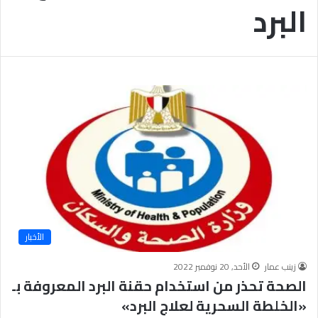
البرد
ب
يَّ
ة
ة
ن
ا
ج
ل
ا
إ
ح
ي
9
م
7
ا
.
ن
7
يَّ
%
ة
و
ا
ل
أ
خ
الأخبار
ل
ا
زينب عمار
الأحد, 20 نوفمبر 2022
ق
الصحة تحذر من استخدام حقنة البرد المعروفة بـ
يَّ
«الخلطة السحرية لعلاج البرد»
ة
ح