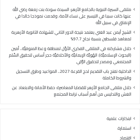
ا
ي
ل
ا
ملتقى السيرة النبوية بالجامع الأزهر: السيدة سودة بنت زمعة رضي الله
غ
ل
عنها كانت سببا في التيسير على نساء الأمة، وقدمت نموذجا خالدا في
ن
م
الإنفاق في سبيل الله
ي
ل
الشيخ أيمن عبد الغني يعتمد نتيجة الدور الثاني للشهادة الثانوية الأزهرية
ي
ت
لمعاهد فلسطين بنسبة نجاح 97.7%
ع
ق
ت
ى
خلال مشاركته في الملتقى الفكري الأوَّل لمنطقة وعظ المنوفيَّة.. أمين
م
ا
(البحوث الإسلاميَّة): الهُويَّة الإيمانيَّة والأخلاقيَّة حجر أساس لتحقيق السِّلم
د
ل
المجتمعي ومصدر لتحقيق الرُّقي
ن
ف
الداخلية تفتح باب التقديم لحج القرعة 2027.. المواعيد وطرق التسجيل
ت
ك
والشروط الكاملة
ي
ر
ج
ي
خلال ملتقى الجامع الأزهر للقضايا المعاصرة: حفظ الأمانة والابتعاد عن
ة
ا
الغش والتدليس من أهم أسباب ترابط المجتمع
ا
ل
ل
أ
د
وَّ
ابتكارات علمية
و
ل
ر
ل
استمارة
ا
م
اقتصاد
ل
ن