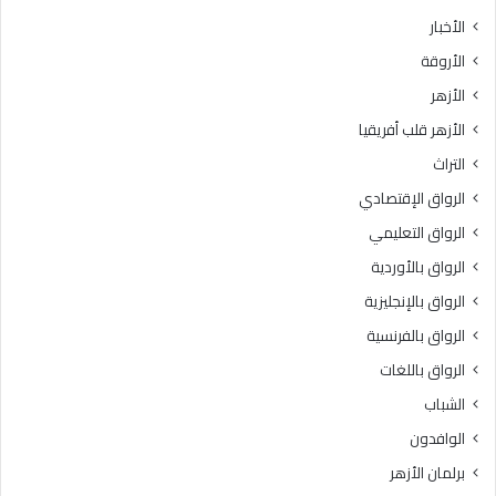
ث
ط
الأخبار
ا
ق
الأروقة
ن
ة
ي
و
الأزهر
ل
ع
الأزهر قلب أفريقيا
ل
ظ
ش
ا
التراث
ه
ل
الرواق الإقتصادي
ا
م
د
ن
الرواق التعليمي
ة
و
الرواق بالأوردية
ا
ف
ل
الرواق بالإنجليزية
يَّ
ث
ة
الرواق بالفرنسية
ا
.
الرواق باللغات
ن
.
و
أ
الشباب
ي
م
الوافدون
ة
ي
ا
ن
برلمان الأزهر
ل
(