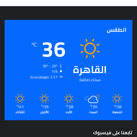
ج
ر
أ
س
الطقس
ا
36
س
℃
ل
ت
ح
ق
القاهرة
38º - 29º
ي
15%
ق
3.57 كيلومتر/ساعة
سماء صافية
ا
ل
سِّ
ل
41
39
38
39
38
℃
℃
℃
℃
℃
م
الجمعة
السبت
الأحد
الأثنين
الثلاثاء
ا
ل
م
تابعنا على فيسبوك
ج