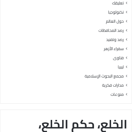
تعليقك
أ
ا
ز
ل
تكنولوجيا
ه
ب
حول العالم
ر
ح
ي
و
رصد المحافظات
ة
ث
رصد وتفنيد
ل
ا
م
ل
سفراء الأزهر
ع
إ
فتاوى
ا
س
ه
ل
ليبيا
د
ا
مجمع البحوث الإسلامية
ف
م
ل
يَّ
مدارات فكرية
س
ة
منوعات
ط
)
ي
:
ن
ا
ب
ل
الخلع، حكم الخلع،
ن
هُ
س
و