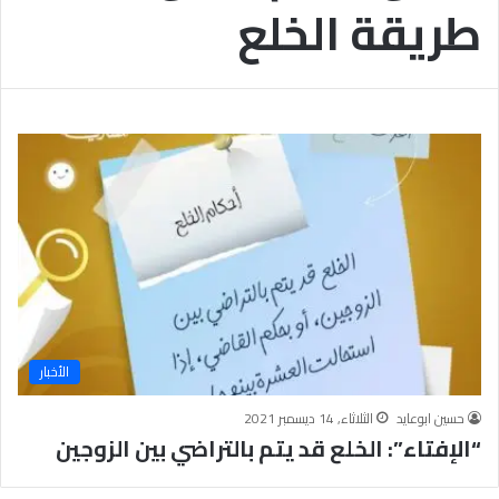
طريقة الخلع
ب
يَّ
ة
ة
ن
ا
ج
ل
ا
إ
ح
ي
9
م
7
ا
.
ن
7
يَّ
%
ة
و
ا
ل
أ
خ
الأخبار
ل
ا
حسين ابوعايد
الثلاثاء, 14 ديسمبر 2021
ق
“الإفتاء”: الخلع قد يتم بالتراضي بين الزوجين
يَّ
ة
ح