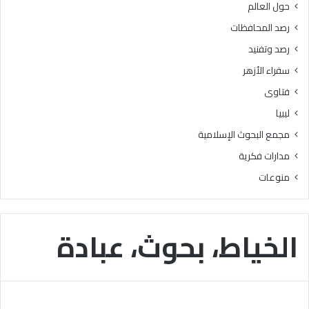
حول العالم
ر
ز
ي
ا
رصد المحافظات
م
ل
رصد وتفنيد
ل
و
ت
ع
سفراء الأزهر
ل
ي
فتاوى
ا
”
م
ليبيا
ي
مجمع البحوث الإسلامية
ذ
ا
مدارات فكرية
ل
منوعات
م
ر
ح
ل
الخياط، بحوث، عبادة
ة
ا
ل
ا
ب