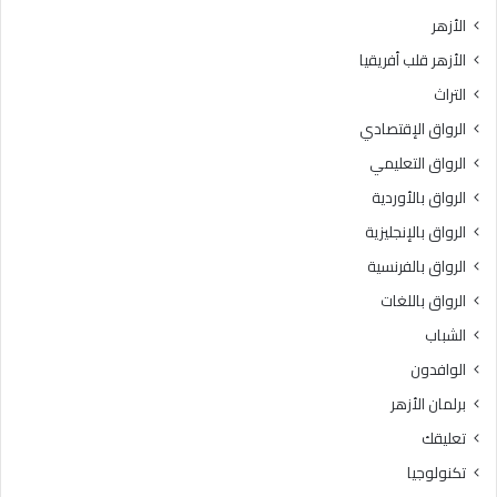
ي
ت
الأزهر
خ
ب
الأزهر قلب أفريقيا
إ
ر
ت
ن
التراث
ق
ا
الرواق الإقتصادي
ا
م
ن
ج
الرواق التعليمي
ت
ه
الرواق بالأوردية
ل
ا
ا
الرواق بالإنجليزية
ل
و
ت
الرواق بالفرنسية
ة
د
الرواق باللغات
ا
ر
ل
ي
الشباب
ق
ب
الوافدون
ر
ي
آ
“
برلمان الأزهر
ن
ر
تعليقك
ا
ك
ل
ا
تكنولوجيا
ك
ئ