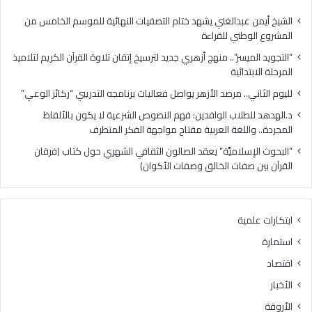
س
.
ر
م
الشيخ أيمن عبدالغني يشهد ختام التصفيات النهائية للموسم الخامس من
”
ر
المشروع الوطني للقراءة
.
ص
“التجويد الميسر”.. منهج أزهري جديد لترسيخ إتقان تلاوة القرآن الكريم لتلاميذ
.
د
المرحلة الابتدائية
م
ا
ن
ل
لليوم الثاني.. مرصد الأزهر يواصل فعاليات برنامجه التدريبي “ركائز الوعي”
ه
أ
د.الهدهد للطلاب الوافدين: فهم النصوص الشرعية لا يكون بالألفاظ
ج
ز
المجردة.. واللغة العربية مفتاح مواجهة الفكر المتطرف
أ
ه
ز
ر
“البحوث الإسلاميَّة” يعقد الصالون الثقافي الشهري حول كتاب (فرقان
ه
ي
القرآن بين صفات الخالق وصفات الأكوان)
ر
و
ي
ا
ج
ص
ابتكارات علمية
د
ل
ي
ف
استمارة
د
ع
اقتصاد
ل
ا
ت
ل
الأخبار
ر
ي
الأروقة
س
ا