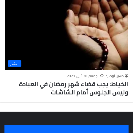
ت
د
ا
ئ
ي
ة
الأخبار
حسين ابوعايد
الجمعة, 30 أبريل 2021
الخياط: يجب قضاء شهر رمضان في العبادة
وليس الجلوس أمام الشاشات