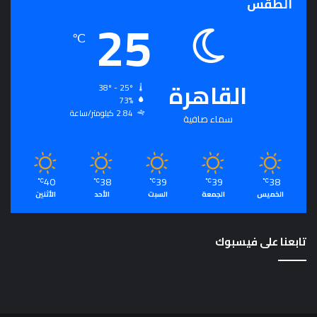
الطقس
25
℃
القاهرة
38º - 25º
73%
2.84 كيلومتر/ساعة
سماء صافية
40
38
39
39
38
℃
℃
℃
℃
℃
الخميس
الجمعة
السبت
الأحد
الأثنين
تابعنا على فيسبوك