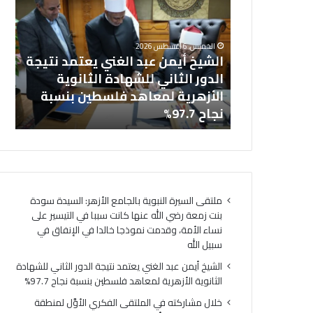
ش
ا
خل
ي
ل
بالجامع
ال
خ
م
الخميس, 6 أغسطس 2026
أ
ش
نت زمعة رضي
الشيخ أيمن عبد الغني يعتمد نتيجة
(ا
ي
ا
 التيسير على
الدور الثاني للشهادة الثانوية
ال
م
ر
ذجا خالدا
الأزهرية لمعاهد فلسطين بنسبة
لت
ن
ك
ه
نجاح 97.7%
لت
ع
ت
ب
ه
د
ف
ا
ي
ل
ا
غ
ل
ملتقى السيرة النبوية بالجامع الأزهر: السيدة سودة
ن
م
بنت زمعة رضي الله عنها كانت سببا في التيسير على
ي
ل
نساء الأمة، وقدمت نموذجا خالدا في الإنفاق في
ي
ت
سبيل الله
ع
ق
ت
ى
الشيخ أيمن عبد الغني يعتمد نتيجة الدور الثاني للشهادة
م
ا
الثانوية الأزهرية لمعاهد فلسطين بنسبة نجاح 97.7%
د
ل
خلال مشاركته في الملتقى الفكري الأوَّل لمنطقة
ن
ف