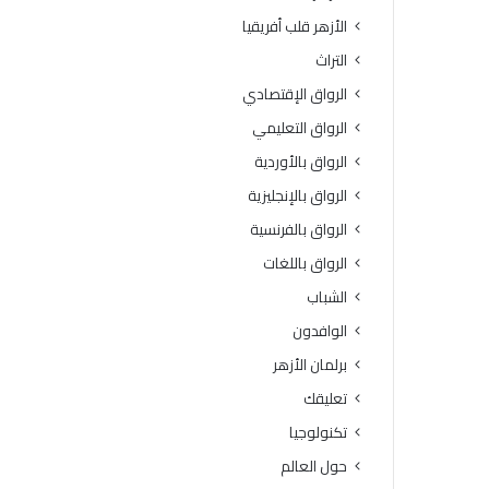
ة
و
الأزهر قلب أفريقيا
ا
ف
ل
يَّ
التراث
ث
ة
الرواق الإقتصادي
ا
.
ن
.
الرواق التعليمي
و
أ
الرواق بالأوردية
ي
م
ة
ي
الرواق بالإنجليزية
ا
ن
الرواق بالفرنسية
ل
(
أ
ا
الرواق باللغات
ز
ل
الشباب
ه
ب
ر
ح
الوافدون
ي
و
برلمان الأزهر
ة
ث
ل
ا
تعليقك
م
ل
تكنولوجيا
ع
إ
ا
س
حول العالم
ه
ل