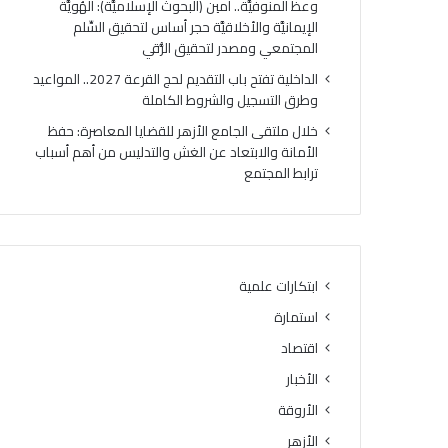
وعظ المنوفيَّة.. أمين (البحوث الإسلاميَّة): الهُويَّة
ت
ك
الإيمانيَّة والأخلاقيَّة حجر أساس لتحقيق السِّلم
ي
ر
المجتمعي ومصدر لتحقيق الرُّقي
ج
ي
ة
ا
الداخلية تفتح باب التقديم لحج القرعة 2027.. المواعيد
ا
ل
وطرق التسجيل والشروط الكاملة
ل
أ
خلال ملتقى الجامع الأزهر للقضايا المعاصرة: حفظ
د
وَّ
الأمانة والابتعاد عن الغش والتدليس من أهم أسباب
و
ل
ترابط المجتمع
ر
ل
ا
م
ل
ن
ث
ط
ا
ق
ن
ة
ابتكارات علمية
ي
و
استمارة
ل
ع
ل
ظ
اقتصاد
ش
ا
الأخبار
ه
ل
ا
الأروقة
م
د
ن
الأزهر